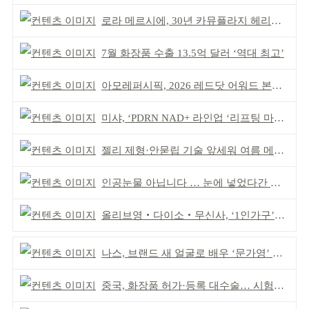
로라 메르시에, 30년 카뮤플라지 헤리티지 담아
7월 화장품 수출 13.5억 달러 ‘역대 최고’
아모레퍼시픽, 2026 레드닷 어워드 본상 2개 수상
미샤, ‘PDRN NAD+ 라인업 ‘리프팅 마스크’ 출시
젤리 제형·안묻립 기술 앞세워 여름 메이크업 시장 공략
인공눈물 아닙니다 … 눈에 넣었다간 각막 손상
올리브영‧다이소‧무신사, ‘1인가구’가 이끈다
나스, 브랜드 새 얼굴로 배우 ‘문가영’ 발탁
중국, 화장품 허가·등록 대수술… 시험자료 공용 허용