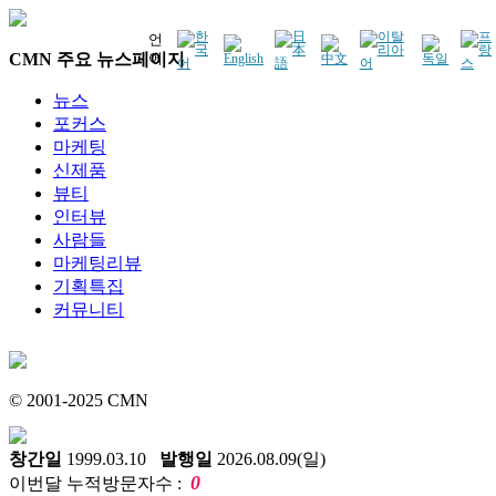
언
CMN 주요 뉴스페이지
어
뉴스
포커스
마케팅
신제품
뷰티
인터뷰
사람들
마케팅리뷰
기획특집
커뮤니티
© 2001-2025 CMN
창간일
1999.03.10
발행일
2026.08.09(일)
0
이번달 누적방문자수 :