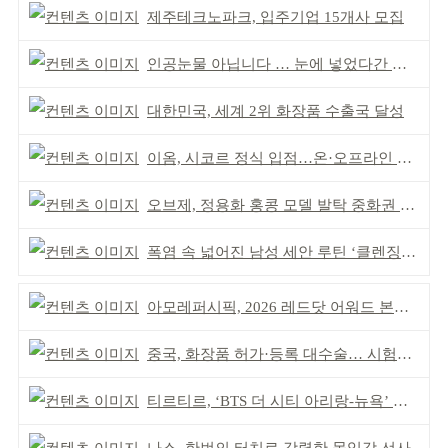
제주테크노파크, 입주기업 15개사 모집
인공눈물 아닙니다 … 눈에 넣었다간 각막 손상
대한민국, 세계 2위 화장품 수출국 달성
이옴, 시코르 정식 입점…온·오프라인 유통망 확대
오브제, 정용화 홍콩 모델 발탁 중화권 공략 강화
폭염 속 넓어진 남성 세안 루틴 ‘클렌징’ 거래액 급증
아모레퍼시픽, 2026 레드닷 어워드 본상 2개 수상
중국, 화장품 허가·등록 대수술… 시험자료 공용 허용
티르티르, ‘BTS 더 시티 아리랑-뉴욕’ 참여