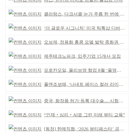
나스, 한번의 터치로 강렬한 몰입감 선사
클라랑스, 다크서클·눈가 주름 한 번에 더블 케어
‘더 글로우 시그니처’ 미국 틱톡샵 디바이스 부문 1위
오브제, 정용화 홍콩 모델 발탁 중화권 공략 강화
제주테크노파크, 입주기업 15개사 모집
모로칸오일, 올리브영 협업 8월 ‘올영픽’ 선정
폴앤조보떼, ‘나네트 페이스 컬러 리미티드’ 출시
중국, 화장품 허가·등록 대수술… 시험자료 공용 허용
“인재‧심리‧AI로 그린 미래 뷰티 교육”
[동정] 한메직협, ‘2026 뷰티페스타’ 공동 주최