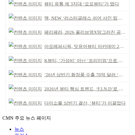
뷰티 유통 제 3지대 ‘오프뷰티’가 떴다
맥, NEW ‘러스터글래스 쉬어 샤인 립스틱’ 출시
페리페라, 2026 올리브영X망그러진 곰 콜라보
아모레퍼시픽, 밋유어뷰티 아카데미 2기 발대식
K뷰티, ‘가성비’ 아닌 ‘프리미엄’으로 승부걸어야
’26년 상반기 화장품 수출 70억 달러 ‘역대 최고’
2026년 뷰티 핵심 트렌드, ‘F.I.N.D’로 읽는다
다이소몰 상반기 결산, ‘뷰티’가 이끌었다
CMN 주요 뉴스 페이지
뉴스