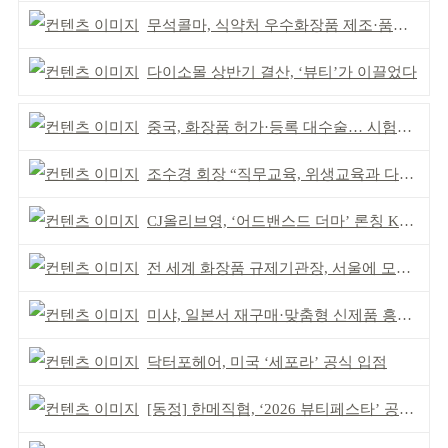
무석콜마, 식약처 우수화장품 제조·품질관리 체계 인정
다이소몰 상반기 결산, ‘뷰티’가 이끌었다
중국, 화장품 허가·등록 대수술… 시험자료 공용 허용
조수경 회장 “직무교육, 위생교육과 다르다”
CJ올리브영, ‘어드밴스드 더마’ 론칭 K더마 육성 박차
전 세계 화장품 규제기관장, 서울에 모인다
미샤, 일본서 재구매·맞춤형 신제품 흥행 ‘쌍끌이’
닥터포헤어, 미국 ‘세포라’ 공식 입점
[동정] 한메직협, ‘2026 뷰티페스타’ 공동 주최