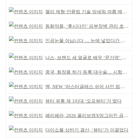
젤리 제형·안묻립 기술 앞세워 여름 메이크업 시장 공략
동화약품, ‘후시다인’ 피부장벽 관리 초점 ‘리브랜딩’
인공눈물 아닙니다 … 눈에 넣었다간 각막 손상
나스, 브랜드 새 얼굴로 배우 ‘문가영’ 발탁
중국, 화장품 허가·등록 대수술… 시험자료 공용 허용
맥, NEW ‘러스터글래스 쉬어 샤인 립스틱’ 출시
뷰티 유통 제 3지대 ‘오프뷰티’가 떴다
페리페라, 2026 올리브영X망그러진 곰 콜라보
다이소몰 상반기 결산, ‘뷰티’가 이끌었다