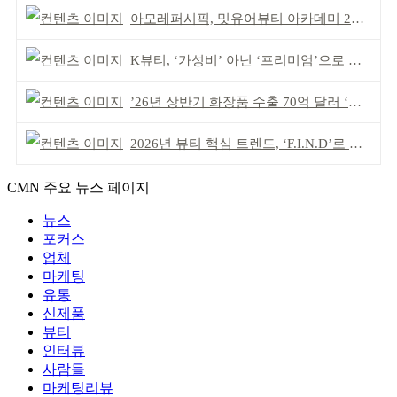
아모레퍼시픽, 밋유어뷰티 아카데미 2기 발대식
K뷰티, ‘가성비’ 아닌 ‘프리미엄’으로 승부걸어야
’26년 상반기 화장품 수출 70억 달러 ‘역대 최고’
2026년 뷰티 핵심 트렌드, ‘F.I.N.D’로 읽는다
CMN 주요 뉴스 페이지
뉴스
포커스
업체
마케팅
유통
신제품
뷰티
인터뷰
사람들
마케팅리뷰