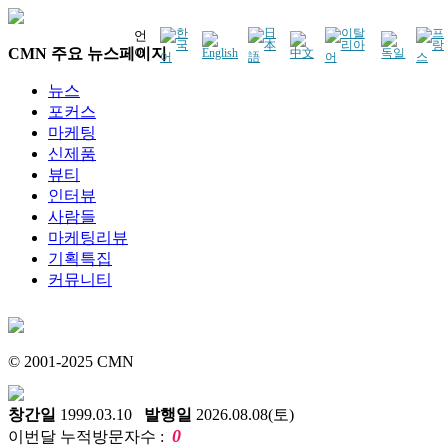
언
CMN 주요 뉴스페이지
어
뉴스
포커스
마케팅
신제품
뷰티
인터뷰
사람들
마케팅리뷰
기획특집
커뮤니티
© 2001-2025 CMN
창간일
1999.03.10
발행일
2026.08.08(토)
0
이번달 누적방문자수 :