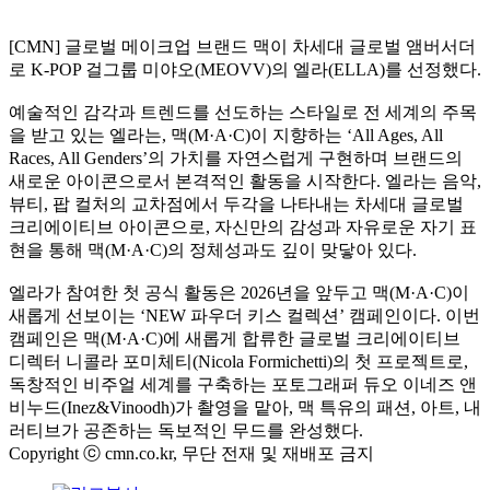
[CMN] 글로벌 메이크업 브랜드 맥이 차세대 글로벌 앰버서더
로 K-POP 걸그룹 미야오(MEOVV)의 엘라(ELLA)를 선정했다.
예술적인 감각과 트렌드를 선도하는 스타일로 전 세계의 주목
을 받고 있는 엘라는, 맥(M·A·C)이 지향하는 ‘All Ages, All
Races, All Genders’의 가치를 자연스럽게 구현하며 브랜드의
새로운 아이콘으로서 본격적인 활동을 시작한다. 엘라는 음악,
뷰티, 팝 컬처의 교차점에서 두각을 나타내는 차세대 글로벌
크리에이티브 아이콘으로, 자신만의 감성과 자유로운 자기 표
현을 통해 맥(M·A·C)의 정체성과도 깊이 맞닿아 있다.
엘라가 참여한 첫 공식 활동은 2026년을 앞두고 맥(M·A·C)이
새롭게 선보이는 ‘NEW 파우더 키스 컬렉션’ 캠페인이다. 이번
캠페인은 맥(M·A·C)에 새롭게 합류한 글로벌 크리에이티브
디렉터 니콜라 포미체티(Nicola Formichetti)의 첫 프로젝트로,
독창적인 비주얼 세계를 구축하는 포토그래퍼 듀오 이네즈 앤
비누드(Inez&Vinoodh)가 촬영을 맡아, 맥 특유의 패션, 아트, 내
러티브가 공존하는 독보적인 무드를 완성했다.
Copyright ⓒ cmn.co.kr, 무단 전재 및 재배포 금지