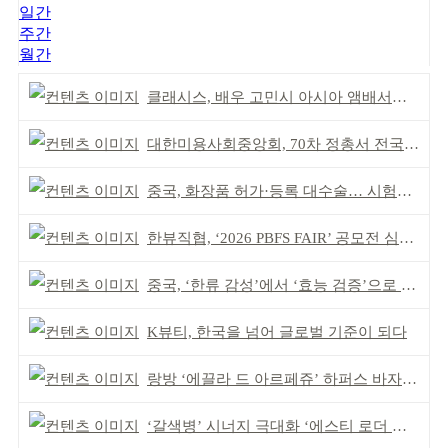
일간
주간
월간
클래시스, 배우 고민시 아시아 앰배서더로 선정
대한미용사회중앙회, 70차 정총서 전국 회원 단결 다짐
중국, 화장품 허가·등록 대수술… 시험자료 공용 허용
한뷰직협, ‘2026 PBFS FAIR’ 공모전 심사 성료
중국, ‘한류 감성’에서 ‘효능 검증’으로 중심 이동
K뷰티, 한국을 넘어 글로벌 기준이 되다
랑방 ‘에끌라 드 아르페쥬’ 하퍼스 바자 화보 공개
‘갈색병’ 시너지 극대화 ‘에스티 로더 스킨부스터’ 출시