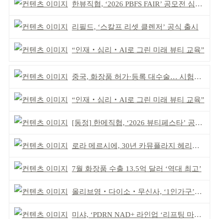
한뷰직협, ‘2026 PBFS FAIR’ 공모전 심사 성료
리필드, ‘스칼프 리셋 클렌저’ 공식 출시
“인재‧심리‧AI로 그린 미래 뷰티 교육”
중국, 화장품 허가·등록 대수술… 시험자료 공용 허용
“인재‧심리‧AI로 그린 미래 뷰티 교육”
[동정] 한메직협, ‘2026 뷰티페스타’ 공동 주최
로라 메르시에, 30년 카뮤플라지 헤리티지 담아
7월 화장품 수출 13.5억 달러 ‘역대 최고’
올리브영‧다이소‧무신사, ‘1인가구’가 이끈다
미샤, ‘PDRN NAD+ 라인업 ‘리프팅 마스크’ 출시