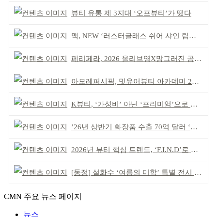
뷰티 유통 제 3지대 ‘오프뷰티’가 떴다
맥, NEW ‘러스터글래스 쉬어 샤인 립스틱’ 출시
페리페라, 2026 올리브영X망그러진 곰 콜라보
아모레퍼시픽, 밋유어뷰티 아카데미 2기 발대식
K뷰티, ‘가성비’ 아닌 ‘프리미엄’으로 승부걸어야
’26년 상반기 화장품 수출 70억 달러 ‘역대 최고’
2026년 뷰티 핵심 트렌드, ‘F.I.N.D’로 읽는다
[동정] 설화수 ‘여름의 미학’ 특별 전시 개최
CMN 주요 뉴스 페이지
뉴스