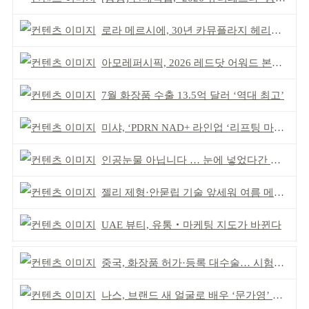
로라 메르시에, 30년 카뮤플라지 헤리티지 담아
아모레퍼시픽, 2026 레드닷 어워드 본상 2개 수상
7월 화장품 수출 13.5억 달러 ‘역대 최고’
미샤, ‘PDRN NAD+ 라인업 ‘리프팅 마스크’ 출시
인공눈물 아닙니다 … 눈에 넣었다간 각막 손상
젤리 제형·안묻립 기술 앞세워 여름 메이크업 시장 공략
UAE 뷰티, 유통‧마케팅 지도가 바뀐다
중국, 화장품 허가·등록 대수술… 시험자료 공용 허용
나스, 브랜드 새 얼굴로 배우 ‘문가영’ 발탁