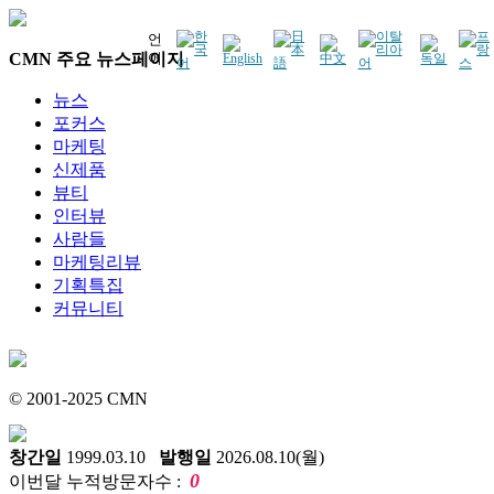
언
CMN 주요 뉴스페이지
어
뉴스
포커스
마케팅
신제품
뷰티
인터뷰
사람들
마케팅리뷰
기획특집
커뮤니티
© 2001-2025 CMN
창간일
1999.03.10
발행일
2026.08.10(월)
0
이번달 누적방문자수 :