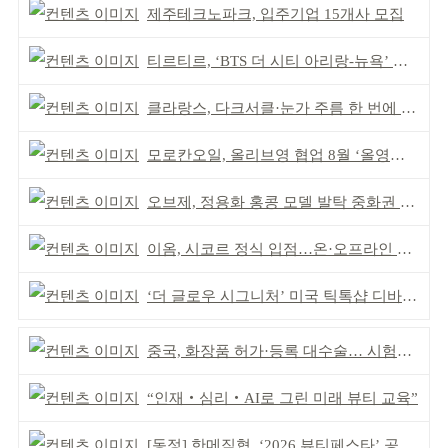
제주테크노파크, 입주기업 15개사 모집
티르티르, ‘BTS 더 시티 아리랑-뉴욕’ 참여
클라랑스, 다크서클·눈가 주름 한 번에 더블 케어
모로칸오일, 올리브영 협업 8월 ‘올영픽’ 선정
오브제, 정용화 홍콩 모델 발탁 중화권 공략 강화
이옴, 시코르 정식 입점…온·오프라인 유통망 확대
‘더 글로우 시그니처’ 미국 틱톡샵 디바이스 부문 1위
중국, 화장품 허가·등록 대수술… 시험자료 공용 허용
“인재‧심리‧AI로 그린 미래 뷰티 교육”
[동정] 한메직협, ‘2026 뷰티페스타’ 공동 주최