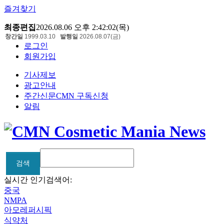
즐겨찾기
최종편집
2026.08.06 오후 2:42:02(목)
창간일
1999.03.10
발행일
2026.08.07(금)
로그인
회원가입
기사제보
광고안내
주간신문CMN 구독신청
알림
검색
검색
실시간 인기검색어:
중국
NMPA
아모레퍼시픽
식약처