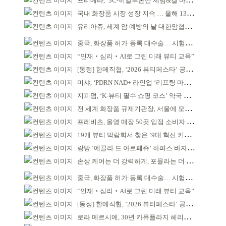
프리메라, ‘3C-히알루론산 세럼&겔 마스크’ 출시
국내 화장품 시장 성장 지속 … 올해 139억 달러 전망
유리아쥬, 세계 암 예방의 날 대한암협회에 제품 기부
중국, 화장품 허가·등록 대수술… 시험자료 공용 허용
“인재‧심리‧AI로 그린 미래 뷰티 교육”
[동정] 한메직협, ‘2026 뷰티페스타’ 공동 주최
미샤, ‘PDRN NAD+ 라인업 ‘리프팅 마스크’ 출시
지피덤, ‘K-뷰티 필수 쇼핑 코스’ 약국 공략
전 세계 화장품 규제기관장, 서울에 모인다
프레비츠, 올영 매장 50곳 입점 소비자 접점 강화
19개 뷰티 박람회서 찾은 ‘9대 혁신 키워드’
랑방 ‘에끌라 드 아르페쥬’ 하퍼스 바자 화보 공개
손상 케어는 더 강력하게, 포뮬라는 더 산뜻하게!
중국, 화장품 허가·등록 대수술… 시험자료 공용 허용
“인재‧심리‧AI로 그린 미래 뷰티 교육”
[동정] 한메직협, ‘2026 뷰티페스타’ 공동 주최
로라 메르시에, 30년 카뮤플라지 헤리티지 담아