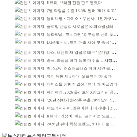
K뷰티, 브라질 진출 판로 열렸다
7월 화장품 수출 13.5억 달러 ‘역대 최고’
올리브영‧다이소‧무신사, ‘1인가구’가 이끈다
글로벌 관광객 사로잡은 K-퍼스널컬러
동화약품, ‘후시다인’ 피부장벽 관리 초점 ‘리브랜딩’
LG생활건강, 북미 매출 사상 첫 중국 ‘추월’
나스, 브랜드 새 얼굴로 배우 ‘문가영’ 발탁
중국, 화장품 허가·등록 대수술… 시험자료 공용 허용
맥, NEW ‘러스터글래스 쉬어 샤인 립스틱’ 출시
뷰티 유통 제 3지대 ‘오프뷰티’가 떴다
다이소몰 상반기 결산, ‘뷰티’가 이끌었다
페리페라, 2026 올리브영X망그러진 곰 콜라보
’26년 상반기 화장품 수출 70억 달러 ‘역대 최고’
아모레퍼시픽, 밋유어뷰티 아카데미 2기 발대식
K뷰티, ‘가성비’ 아닌 ‘프리미엄’으로 승부걸어야
2026년 뷰티 핵심 트렌드, ‘F.I.N.D’로 읽는다
뉴스레터구독신청