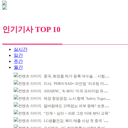
인기기사 TOP 10
실시간
일간
주간
월간
중국, 화장품 허가·등록 대수술… 시험자료 공용 허용
미샤, ‘PDRN NAD+ 라인업 ‘리프팅 마스크’ 출시
ASIABNC, ‘K-뷰티’ 미국 프리미엄 유통 확대 추진
애경 청양공장, 노사 함께 ‘Safety Together’ 개최
칼바람에도 끄떡없는 피부 원해? 보호막 잘 쌓아야!
“인재‧심리‧AI로 그린 미래 뷰티 교육”
LG생활건강, 북미 매출 사상 첫 중국 ‘추월’