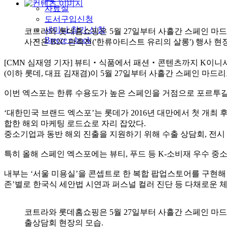
자료실
도서구입신청
세미나 참가 신청
코트라와 롯데홈쇼핑은 5월 27일부터 사흘간 스페인 마드리드 명
Breeze e-book
사진은 B2C 판촉전('한류아티스트 유리의 살롱') 행사 현
[CMN 심재영 기자] 뷰티‧식품에서 패션‧콘텐츠까지 K이니
(이하 롯데, 대표 김재겸)이 5월 27일부터 사흘간 스페인 마드리드 명
이번 엑스포는 한류 수용도가 높은 스페인을 거점으로 포르투갈,
‘대한민국 브랜드 엑스포’는 롯데가 2016년 대만에서 첫 개최 후
합한 해외 마케팅 로드쇼로 자리 잡았다.
중소기업과 동반 해외 진출을 지원하기 위해 수출 상담회, 전시 
특히 올해 스페인 엑스포에는 뷰티, 푸드 등 K-소비재 우수 중
내부는 ‘서울 미용실’을 콘셉트로 한 복합 팝업스토어를 구현해 
존’별로 한국식 세안법 시연과 퍼스널 컬러 진단 등 다채로운 
코트라와 롯데홈쇼핑은 5월 27일부터 사흘간 스페인 마드리드 명
출상담회 현장의 모습.