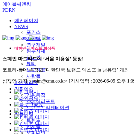
에이블씨엔씨
PDRN
메인페이지
NEWS
포커스
마케팅
연구개발
대한민국 베스트 화장품
원부자재
인터뷰
스페인 마드리드에 ‘서울 미용실’ 등장!
뷰티
코트라-롯데 손잡고 ‘대한민국 브랜드 엑스포 in 남유럽’ 개최
보도자료
사람들
심재영 기자 <jysim@cmn.co.kr>
[기사입력 : 2026-06-05 오후 1:09
마케팅리뷰
기획이슈
기획특집
스페셜리포트
브랜드프리젠테이션
커뮤니티
트렌드
신제품
오피니언