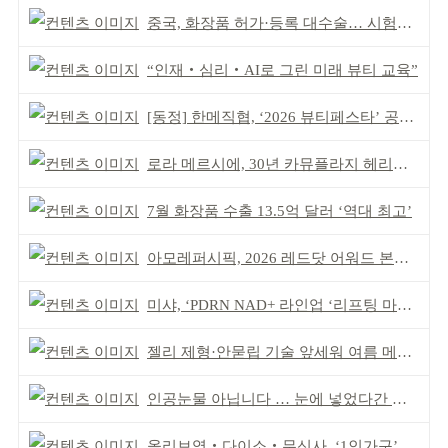
중국, 화장품 허가·등록 대수술… 시험자료 공용 허용
“인재‧심리‧AI로 그린 미래 뷰티 교육”
[동정] 한메직협, ‘2026 뷰티페스타’ 공동 주최
로라 메르시에, 30년 카뮤플라지 헤리티지 담아
7월 화장품 수출 13.5억 달러 ‘역대 최고’
아모레퍼시픽, 2026 레드닷 어워드 본상 2개 수상
미샤, ‘PDRN NAD+ 라인업 ‘리프팅 마스크’ 출시
젤리 제형·안묻립 기술 앞세워 여름 메이크업 시장 공략
인공눈물 아닙니다 … 눈에 넣었다간 각막 손상
올리브영‧다이소‧무신사, ‘1인가구’가 이끈다