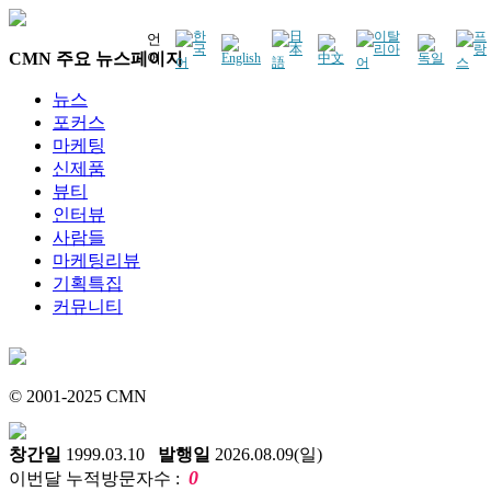
언
CMN 주요 뉴스페이지
어
뉴스
포커스
마케팅
신제품
뷰티
인터뷰
사람들
마케팅리뷰
기획특집
커뮤니티
© 2001-2025 CMN
창간일
1999.03.10
발행일
2026.08.09(일)
0
이번달 누적방문자수 :