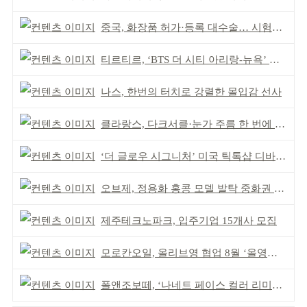
중국, 화장품 허가·등록 대수술… 시험자료 공용 허용
티르티르, ‘BTS 더 시티 아리랑-뉴욕’ 참여
나스, 한번의 터치로 강렬한 몰입감 선사
클라랑스, 다크서클·눈가 주름 한 번에 더블 케어
‘더 글로우 시그니처’ 미국 틱톡샵 디바이스 부문 1위
오브제, 정용화 홍콩 모델 발탁 중화권 공략 강화
제주테크노파크, 입주기업 15개사 모집
모로칸오일, 올리브영 협업 8월 ‘올영픽’ 선정
폴앤조보떼, ‘나네트 페이스 컬러 리미티드’ 출시