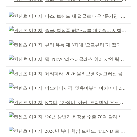
나스, 브랜드 새 얼굴로 배우 ‘문가영’ 발탁
중국, 화장품 허가·등록 대수술… 시험자료 공용 허용
뷰티 유통 제 3지대 ‘오프뷰티’가 떴다
맥, NEW ‘러스터글래스 쉬어 샤인 립스틱’ 출시
페리페라, 2026 올리브영X망그러진 곰 콜라보
아모레퍼시픽, 밋유어뷰티 아카데미 2기 발대식
K뷰티, ‘가성비’ 아닌 ‘프리미엄’으로 승부걸어야
’26년 상반기 화장품 수출 70억 달러 ‘역대 최고’
2026년 뷰티 핵심 트렌드, ‘F.I.N.D’로 읽는다