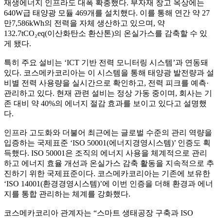
재생에너지 인프라도 대폭 확충했다. 부자재 창고 옥상에는
640W급 태양광 모듈 469개를 설치했다. 이를 통해 연간 약 27
만7,586kWh의 전력을 자체 생산하고 있으며, 약
132.7tCO₂eq(이산화탄소 환산톤)의 온실가스를 감축할 수 있
게 됐다.
특히 주요 설비는 ‘ICT 기반 전력 모니터링 시스템’과 연동돼
있다. 코스메카코리아는 이 시스템을 통해 태양광 발전량과 설
비별 전력 사용량을 실시간으로 확인하고, 전력 피크를 예측·
관리하고 있다. 현재 관련 설비는 정상 가동 중이며, 회사는 기
존 대비 약 40%의 에너지 절감 효과를 보이고 있다고 설명했
다.
인프라 고도화와 더불어 최근에는 글로벌 수준의 관리 역량을
입증하는 국제표준 ‘ISO 50001(에너지경영시스템)’ 인증도 획
득했다. ISO 50001은 조직의 에너지 사용을 체계적으로 관리
하고 에너지 효율 개선과 온실가스 감축 활동을 지속적으로 추
진하기 위한 국제표준이다. 코스메카코리아는 기존에 보유한
‘ISO 14001(환경경영시스템)’에 이번 인증을 더해 환경과 에너
지를 통합 관리하는 체계를 강화했다.
코스메카코리아 관계자는 “스마트 생태공장 구축과 ISO