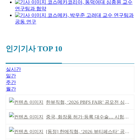
코스메카코리아, 동덕여대 심종원 교수
연구팀과 협약
코스메카, 박우준 고려대 교수 연구팀과
공동 연구
인기기사 TOP 10
실시간
일간
주간
월간
한뷰직협, ‘2026 PBFS FAIR’ 공모전 심사 성료
중국, 화장품 허가·등록 대수술… 시험자료 공용 허용
[동정] 한메직협, ‘2026 뷰티페스타’ 공동 주최