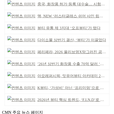
중국, 화장품 허가·등록 대수술… 시험자료 공용 허용
맥, NEW ‘러스터글래스 쉬어 샤인 립스틱’ 출시
뷰티 유통 제 3지대 ‘오프뷰티’가 떴다
다이소몰 상반기 결산, ‘뷰티’가 이끌었다
페리페라, 2026 올리브영X망그러진 곰 콜라보
’26년 상반기 화장품 수출 70억 달러 ‘역대 최고’
아모레퍼시픽, 밋유어뷰티 아카데미 2기 발대식
K뷰티, ‘가성비’ 아닌 ‘프리미엄’으로 승부걸어야
2026년 뷰티 핵심 트렌드, ‘F.I.N.D’로 읽는다
CMN 주요 뉴스 페이지