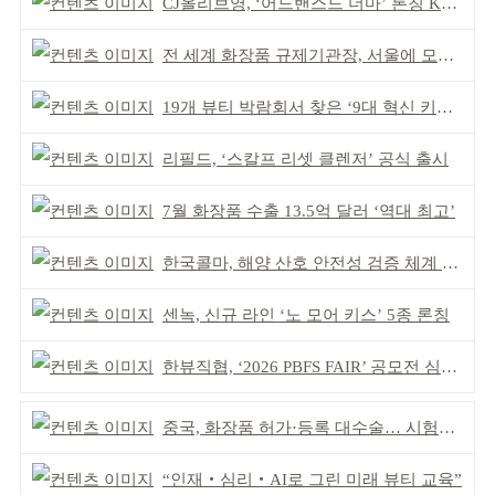
CJ올리브영, ‘어드밴스드 더마’ 론칭 K더마 육성 박차
전 세계 화장품 규제기관장, 서울에 모인다
19개 뷰티 박람회서 찾은 ‘9대 혁신 키워드’
리필드, ‘스칼프 리셋 클렌저’ 공식 출시
7월 화장품 수출 13.5억 달러 ‘역대 최고’
한국콜마, 해양 산호 안전성 검증 체계 구축
센녹, 신규 라인 ‘노 모어 키스’ 5종 론칭
한뷰직협, ‘2026 PBFS FAIR’ 공모전 심사 성료
중국, 화장품 허가·등록 대수술… 시험자료 공용 허용
“인재‧심리‧AI로 그린 미래 뷰티 교육”