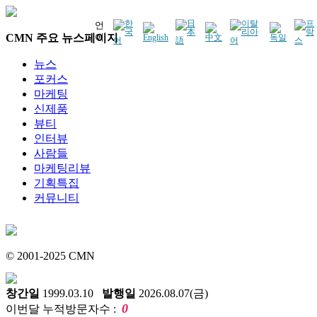
언
CMN 주요 뉴스페이지
어
뉴스
포커스
마케팅
신제품
뷰티
인터뷰
사람들
마케팅리뷰
기획특집
커뮤니티
© 2001-2025 CMN
창간일
1999.03.10
발행일
2026.08.07(금)
0
이번달 누적방문자수 :