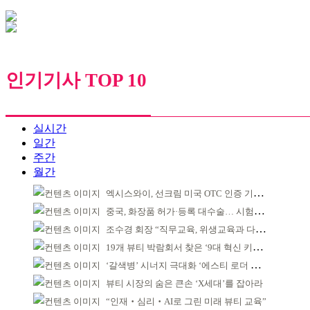
인기기사 TOP 10
실시간
일간
주간
월간
엑시스와이, 선크림 미국 OTC 인증 기념 이벤트
중국, 화장품 허가·등록 대수술… 시험자료 공용 허용
조수경 회장 “직무교육, 위생교육과 다르다”
19개 뷰티 박람회서 찾은 ‘9대 혁신 키워드’
‘갈색병’ 시너지 극대화 ‘에스티 로더 스킨부스터’ 출시
뷰티 시장의 숨은 큰손 ‘X세대’를 잡아라
“인재‧심리‧AI로 그린 미래 뷰티 교육”