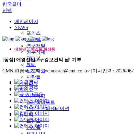
한국콜마
민텔
메인페이지
NEWS
포커스
마케팅
연구개발
대한민국 베스트 화장품
원부자재
인터뷰
[동정] 애경산업, ‘구강보건의 날’ 기부
뷰티
CMN 편집국 기자 <webmaster@cmn.co.kr>
보도자료
[기사입력 : 2026-06-1
사람들
마케팅리뷰
기획이슈
기획특집
스페셜리포트
브랜드프리젠테이션
커뮤니티
트렌드
신제품
오피니언