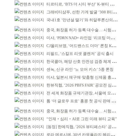
티르티르, ‘BTS 더 시티 부산’ K-뷰티 파트너
그래비티샴푸, 선한 가게 발굴 ‘308 BUYCOTT’ 출범
국내1호 ‘만년설 딸기’와 히알루론산의 만남!
중국, 화장품 허가·등록 대수술… 시험자료 공용 허용
미샤, ‘PDRN NAD+ 라인업 ‘리프팅 마스크’ 출시
CJ올리브영, ‘어드밴스드 더마’ 론칭 K더마 육성 박차
리필드, ‘스칼프 리셋 클렌저’ 공식 출시
한국콜마, 해양 산호 안전성 검증 체계 구축
센녹, 신규 라인 ‘노 모어 키스’ 5종 론칭
미샤, 일본서 재구매·맞춤형 신제품 흥행 ‘쌍끌이’
한뷰직협, ‘2026 PBFS FAIR’ 공모전 심사 성료
전 세계 화장품 규제기관장, 서울에 모인다
톰 ‘더 글로우 프로’ 홍콩 첫 공식 판매 완판
중국, 화장품 허가·등록 대수술… 시험자료 공용 허용
“인재‧심리‧AI로 그린 미래 뷰티 교육”
[동정] 한메직협, ‘2026 뷰티페스타’ 공동 주최
로라 메르시에, 30년 카뮤플라지 헤리티지 담아