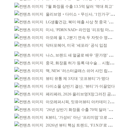
7월 화장품 수출 13.5억 달러 ‘역대 최고’
올리브영‧다이소‧무신사, ‘1인가구’가 이끈다
LG생활건강, 북미 매출 사상 첫 중국 ‘추월’
미샤, ‘PDRN NAD+ 라인업 ‘리프팅 마스크’ 출시
아모레 올 1, 2분기 연속 두 자릿수 영업이익률 기록
닥터포헤어, 미국 ‘세포라’ 공식 입점
나스, 브랜드 새 얼굴로 배우 ‘문가영’ 발탁
중국, 화장품 허가·등록 대수술… 시험자료 공용 허용
맥, NEW ‘러스터글래스 쉬어 샤인 립스틱’ 출시
뷰티 유통 제 3지대 ‘오프뷰티’가 떴다
다이소몰 상반기 결산, ‘뷰티’가 이끌었다
페리페라, 2026 올리브영X망그러진 곰 콜라보
아모레퍼시픽, 밋유어뷰티 아카데미 2기 발대식
’26년 상반기 화장품 수출 70억 달러 ‘역대 최고’
K뷰티, ‘가성비’ 아닌 ‘프리미엄’으로 승부걸어야
2026년 뷰티 핵심 트렌드, ‘F.I.N.D’로 읽는다