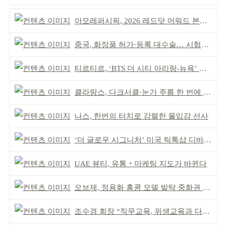
아모레퍼시픽, 2026 레드닷 어워드 본상 2개 수상
중국, 화장품 허가·등록 대수술… 시험자료 공용 허용
티르티르, ‘BTS 더 시티 아리랑-뉴욕’ 참여
클라랑스, 다크서클·눈가 주름 한 번에 더블 케어
나스, 한번의 터치로 강렬한 몰입감 선사
‘더 글로우 시그니처’ 미국 틱톡샵 디바이스 부문 1위
UAE 뷰티, 유통‧마케팅 지도가 바뀐다
오브제, 정용화 홍콩 모델 발탁 중화권 공략 강화
조수경 회장 “직무교육, 위생교육과 다르다”