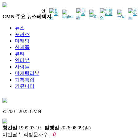
언
CMN 주요 뉴스페이지
어
뉴스
포커스
마케팅
신제품
뷰티
인터뷰
사람들
마케팅리뷰
기획특집
커뮤니티
© 2001-2025 CMN
창간일
1999.03.10
발행일
2026.08.09(일)
0
이번달 누적방문자수 :