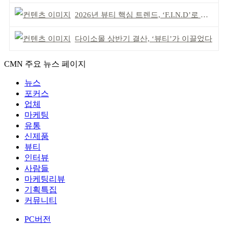
2026년 뷰티 핵심 트렌드, ‘F.I.N.D’로 읽는다
다이소몰 상반기 결산, ‘뷰티’가 이끌었다
CMN 주요 뉴스 페이지
뉴스
포커스
업체
마케팅
유통
신제품
뷰티
인터뷰
사람들
마케팅리뷰
기획특집
커뮤니티
PC버전