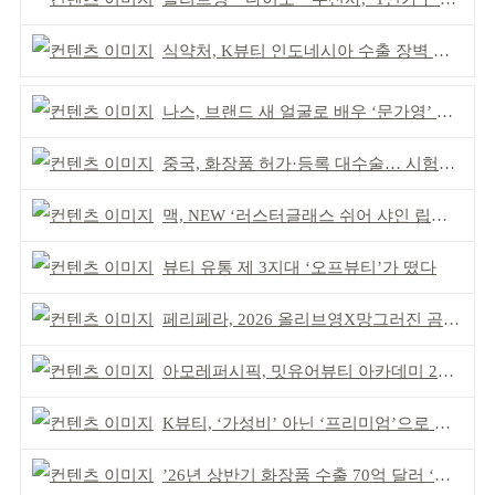
식약처, K뷰티 인도네시아 수출 장벽 완화 성과
나스, 브랜드 새 얼굴로 배우 ‘문가영’ 발탁
중국, 화장품 허가·등록 대수술… 시험자료 공용 허용
맥, NEW ‘러스터글래스 쉬어 샤인 립스틱’ 출시
뷰티 유통 제 3지대 ‘오프뷰티’가 떴다
페리페라, 2026 올리브영X망그러진 곰 콜라보
아모레퍼시픽, 밋유어뷰티 아카데미 2기 발대식
K뷰티, ‘가성비’ 아닌 ‘프리미엄’으로 승부걸어야
’26년 상반기 화장품 수출 70억 달러 ‘역대 최고’