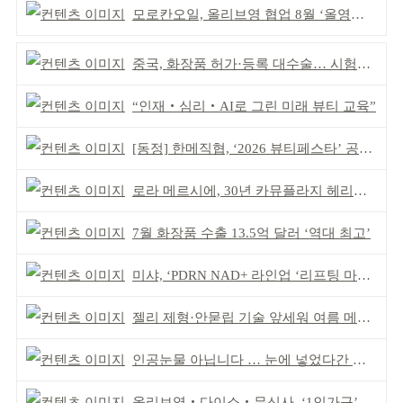
모로칸오일, 올리브영 협업 8월 ‘올영픽’ 선정
중국, 화장품 허가·등록 대수술… 시험자료 공용 허용
“인재‧심리‧AI로 그린 미래 뷰티 교육”
[동정] 한메직협, ‘2026 뷰티페스타’ 공동 주최
로라 메르시에, 30년 카뮤플라지 헤리티지 담아
7월 화장품 수출 13.5억 달러 ‘역대 최고’
미샤, ‘PDRN NAD+ 라인업 ‘리프팅 마스크’ 출시
젤리 제형·안묻립 기술 앞세워 여름 메이크업 시장 공략
인공눈물 아닙니다 … 눈에 넣었다간 각막 손상
올리브영‧다이소‧무신사, ‘1인가구’가 이끈다