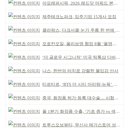
아모레퍼시픽, 2026 레드닷 어워드 본상 2개 수상
제주테크노파크, 입주기업 15개사 모집
클라랑스, 다크서클·눈가 주름 한 번에 더블 케어
모로칸오일, 올리브영 협업 8월 ‘올영픽’ 선정
‘더 글로우 시그니처’ 미국 틱톡샵 디바이스 부문 1위
나스, 한번의 터치로 강렬한 몰입감 선사
티르티르, ‘BTS 더 시티 아리랑-뉴욕’ 참여
중국, 화장품 허가·등록 대수술… 시험자료 공용 허용
올 1분기 화장품 수출, ‘기초 증가 vs 색조 감소’
트루스오브뷰티, 무신사 메가스토어 성수 입점