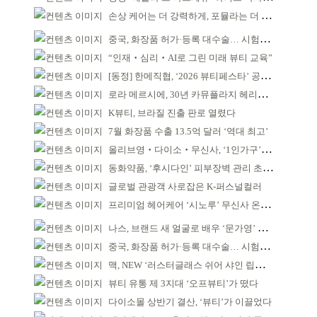
손상 케어는 더 강력하게, 포뮬라는 더 산뜻하게!
중국, 화장품 허가·등록 대수술… 시험자료 공용 허용
“인재‧심리‧AI로 그린 미래 뷰티 교육”
[동정] 한메직협, ‘2026 뷰티페스타’ 공동 주최
로라 메르시에, 30년 카뮤플라지 헤리티지 담아
K뷰티, 브라질 진출 판로 열렸다
7월 화장품 수출 13.5억 달러 ‘역대 최고’
올리브영‧다이소‧무신사, ‘1인가구’가 이끈다
동화약품, ‘후시다인’ 피부장벽 관리 초점 ‘리브랜딩’
글로벌 관광객 사로잡은 K-퍼스널컬러
프리미엄 헤어케어 ‘시노루’ 무신사 온라인 입점
나스, 브랜드 새 얼굴로 배우 ‘문가영’ 발탁
중국, 화장품 허가·등록 대수술… 시험자료 공용 허용
맥, NEW ‘러스터글래스 쉬어 샤인 립스틱’ 출시
뷰티 유통 제 3지대 ‘오프뷰티’가 떴다
다이소몰 상반기 결산, ‘뷰티’가 이끌었다