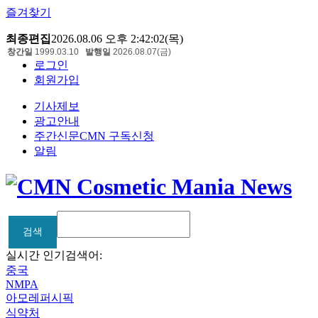
즐겨찾기
최종편집
2026.08.06 오후 2:42:02(목)
창간일
1999.03.10
발행일
2026.08.07(금)
로그인
회원가입
기사제보
광고안내
주간신문CMN 구독신청
알림
검색
검색
실시간 인기검색어:
중국
NMPA
아모레퍼시픽
식약처