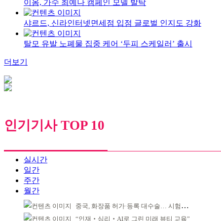
이옴, 가수 최예나 캠페인 모델 발탁
샤르드, 신라인터넷면세점 입점 글로벌 인지도 강화
탈모 유발 노폐물 집중 케어 ‘두피 스케일러’ 출시
더보기
인기기사 TOP 10
실시간
일간
주간
월간
중국, 화장품 허가·등록 대수술… 시험자료 공용 허용
“인재‧심리‧AI로 그린 미래 뷰티 교육”