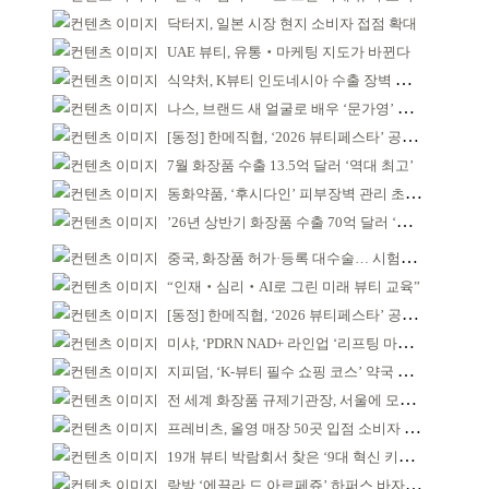
닥터지, 일본 시장 현지 소비자 접점 확대
UAE 뷰티, 유통‧마케팅 지도가 바뀐다
식약처, K뷰티 인도네시아 수출 장벽 완화 성과
나스, 브랜드 새 얼굴로 배우 ‘문가영’ 발탁
[동정] 한메직협, ‘2026 뷰티페스타’ 공동 주최
7월 화장품 수출 13.5억 달러 ‘역대 최고’
동화약품, ‘후시다인’ 피부장벽 관리 초점 ‘리브랜딩’
’26년 상반기 화장품 수출 70억 달러 ‘역대 최고’
중국, 화장품 허가·등록 대수술… 시험자료 공용 허용
“인재‧심리‧AI로 그린 미래 뷰티 교육”
[동정] 한메직협, ‘2026 뷰티페스타’ 공동 주최
미샤, ‘PDRN NAD+ 라인업 ‘리프팅 마스크’ 출시
지피덤, ‘K-뷰티 필수 쇼핑 코스’ 약국 공략
전 세계 화장품 규제기관장, 서울에 모인다
프레비츠, 올영 매장 50곳 입점 소비자 접점 강화
19개 뷰티 박람회서 찾은 ‘9대 혁신 키워드’
랑방 ‘에끌라 드 아르페쥬’ 하퍼스 바자 화보 공개