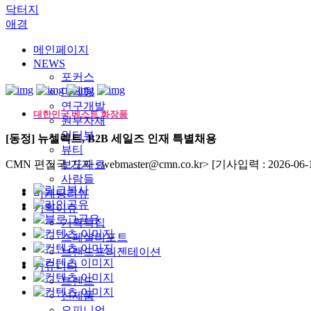
닥터지
애경
메인페이지
NEWS
포커스
마케팅
연구개발
대한민국 베스트 화장품
원부자재
인터뷰
[동정] 뉴셀렉트, B2B 세일즈 인재 특별채용
뷰티
CMN 편집국 기자 <webmaster@cmn.co.kr>
보도자료
[기사입력 : 2026-06-1
사람들
마케팅리뷰
기획이슈
기획특집
스페셜리포트
브랜드프리젠테이션
커뮤니티
트렌드
신제품
오피니언