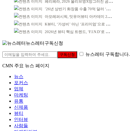
페리페라, 2026 올리브영X망그러진 곰 콜라보
’26년 상반기 화장품 수출 70억 달러 ‘역대 최고’
아모레퍼시픽, 밋유어뷰티 아카데미 2기 발대식
K뷰티, ‘가성비’ 아닌 ‘프리미엄’으로 승부걸어야
2026년 뷰티 핵심 트렌드, ‘F.I.N.D’로 읽는다
뉴스레터구독신청
뉴스레터 구독합니다.
구독신청
CMN 주요 뉴스 페이지
뉴스
포커스
업체
마케팅
유통
신제품
뷰티
인터뷰
사람들