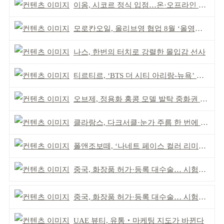
이옴, 시코르 정식 입점…온·오프라인 유통망 확대
모로칸오일, 올리브영 협업 8월 ‘올영픽’ 선정
나스, 한번의 터치로 강렬한 몰입감 선사
티르티르, ‘BTS 더 시티 아리랑-뉴욕’ 참여
오브제, 정용화 홍콩 모델 발탁 중화권 공략 강화
클라랑스, 다크서클·눈가 주름 한 번에 더블 케어
폴앤조보떼, ‘나네트 페이스 컬러 리미티드’ 출시
중국, 화장품 허가·등록 대수술… 시험자료 공용 허용
중국, 화장품 허가·등록 대수술… 시험자료 공용 허용
UAE 뷰티, 유통‧마케팅 지도가 바뀐다