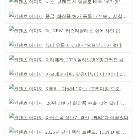
나스, 브랜드 새 얼굴로 배우 ‘문가영’ 발탁
중국, 화장품 허가·등록 대수술… 시험자료 공용 허용
맥, NEW ‘러스터글래스 쉬어 샤인 립스틱’ 출시
뷰티 유통 제 3지대 ‘오프뷰티’가 떴다
페리페라, 2026 올리브영X망그러진 곰 콜라보
아모레퍼시픽, 밋유어뷰티 아카데미 2기 발대식
K뷰티, ‘가성비’ 아닌 ‘프리미엄’으로 승부걸어야
’26년 상반기 화장품 수출 70억 달러 ‘역대 최고’
다이소몰 상반기 결산, ‘뷰티’가 이끌었다
2026년 뷰티 핵심 트렌드, ‘F.I.N.D’로 읽는다