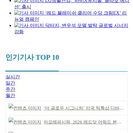
LG생활건강, ‘바비X유시몰’ 콜라보 에디
션’ 출시
‘레드 블레미쉬 클리어 수딩 크림EX’ 리
뉴얼 캠페인
닥터지, 변우석 모델 발탁 글로벌 시너지
강화
인기기사 TOP 10
실시간
일간
주간
월간
‘더 글로우 시그니처’ 미국 틱톡샵 디바이스 부문 1위
아모레퍼시픽, 2026 레드닷 어워드 본상 2개 수상