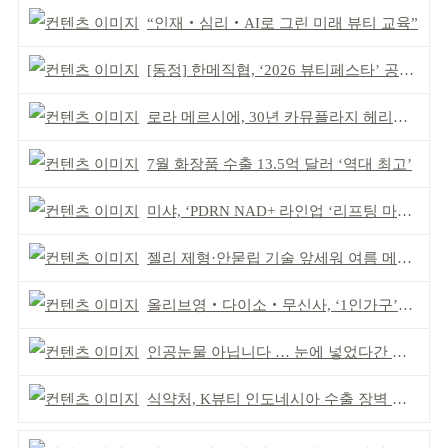
“인재‧심리‧AI로 그린 미래 뷰티 교육”
[동정] 한메직협, ‘2026 뷰티페스타’ 공동 주최
로라 메르시에, 30년 카뮤플라지 헤리티지 담아
7월 화장품 수출 13.5억 달러 ‘역대 최고’
미샤, ‘PDRN NAD+ 라인업 ‘리프팅 마스크’ 출시
젤리 제형·안묻립 기술 앞세워 여름 메이크업 시장 공략
올리브영‧다이소‧무신사, ‘1인가구’가 이끈다
인공눈물 아닙니다 … 눈에 넣었다간 각막 손상
식약처, K뷰티 인도네시아 수출 장벽 완화 성과