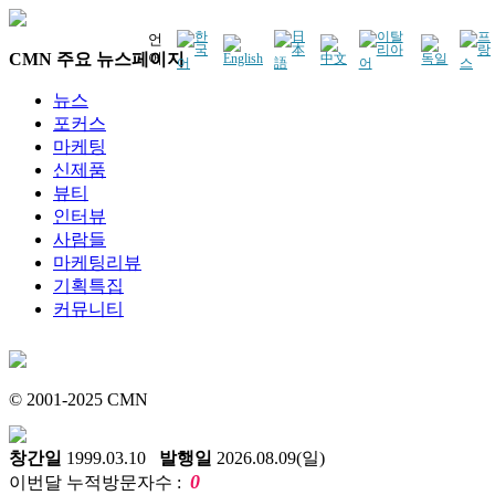
언
CMN 주요 뉴스페이지
어
뉴스
포커스
마케팅
신제품
뷰티
인터뷰
사람들
마케팅리뷰
기획특집
커뮤니티
© 2001-2025 CMN
창간일
1999.03.10
발행일
2026.08.09(일)
0
이번달 누적방문자수 :