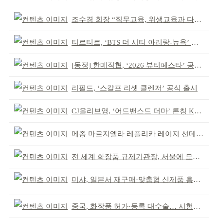
조수경 회장 “직무교육, 위생교육과 다르다”
티르티르, ‘BTS 더 시티 아리랑-뉴욕’ 참여
[동정] 한메직협, ‘2026 뷰티페스타’ 공동 주최
리필드, ‘스칼프 리셋 클렌저’ 공식 출시
CJ올리브영, ‘어드밴스드 더마’ 론칭 K더마 육성 박차
메종 마르지엘라 레플리카 레이지 선데이 모닝 디퓨저
전 세계 화장품 규제기관장, 서울에 모인다
미샤, 일본서 재구매·맞춤형 신제품 흥행 ‘쌍끌이’
중국, 화장품 허가·등록 대수술… 시험자료 공용 허용