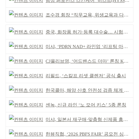
남성 퍼포먼스 스킨케어 ‘히스트(HYSST)’ 론칭
조수경 회장 “직무교육, 위생교육과 다르다”
중국, 화장품 허가·등록 대수술… 시험자료 공용 허용
미샤, ‘PDRN NAD+ 라인업 ‘리프팅 마스크’ 출시
CJ올리브영, ‘어드밴스드 더마’ 론칭 K더마 육성 박차
리필드, ‘스칼프 리셋 클렌저’ 공식 출시
한국콜마, 해양 산호 안전성 검증 체계 구축
센녹, 신규 라인 ‘노 모어 키스’ 5종 론칭
미샤, 일본서 재구매·맞춤형 신제품 흥행 ‘쌍끌이’
한뷰직협, ‘2026 PBFS FAIR’ 공모전 심사 성료