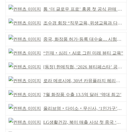
톰 ‘더 글로우 프로’ 홍콩 첫 공식 판매 완판
조수경 회장 “직무교육, 위생교육과 다르다”
중국, 화장품 허가·등록 대수술… 시험자료 공용 허용
“인재‧심리‧AI로 그린 미래 뷰티 교육”
[동정] 한메직협, ‘2026 뷰티페스타’ 공동 주최
로라 메르시에, 30년 카뮤플라지 헤리티지 담아
7월 화장품 수출 13.5억 달러 ‘역대 최고’
올리브영‧다이소‧무신사, ‘1인가구’가 이끈다
LG생활건강, 북미 매출 사상 첫 중국 ‘추월’