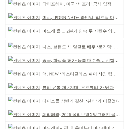
닥터포헤어, 미국 ‘세포라’ 공식 입점
미샤, ‘PDRN NAD+ 라인업 ‘리프팅 마스크’ 출시
아모레 올 1, 2분기 연속 두 자릿수 영업이익률 기록
나스, 브랜드 새 얼굴로 배우 ‘문가영’ 발탁
중국, 화장품 허가·등록 대수술… 시험자료 공용 허용
맥, NEW ‘러스터글래스 쉬어 샤인 립스틱’ 출시
뷰티 유통 제 3지대 ‘오프뷰티’가 떴다
다이소몰 상반기 결산, ‘뷰티’가 이끌었다
페리페라, 2026 올리브영X망그러진 곰 콜라보
아모레퍼시픽, 밋유어뷰티 아카데미 2기 발대식