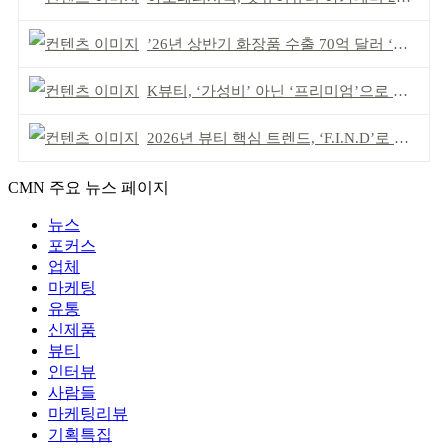
’26년 상반기 화장품 수출 70억 달러 ‘역대 최고’
K뷰티, ‘가성비’ 아닌 ‘프리미엄’으로 승부걸어야
2026년 뷰티 핵심 트렌드, ‘F.I.N.D’로 읽는다
CMN 주요 뉴스 페이지
뉴스
포커스
업체
마케팅
유통
신제품
뷰티
인터뷰
사람들
마케팅리뷰
기획특집