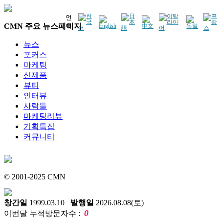
언
CMN 주요 뉴스페이지
어
뉴스
포커스
마케팅
신제품
뷰티
인터뷰
사람들
마케팅리뷰
기획특집
커뮤니티
© 2001-2025 CMN
창간일
1999.03.10
발행일
2026.08.08(토)
0
이번달 누적방문자수 :