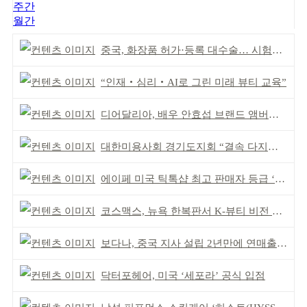
주간
월간
중국, 화장품 허가·등록 대수술… 시험자료 공용 허용
“인재‧심리‧AI로 그린 미래 뷰티 교육”
디어달리아, 배우 안효섭 브랜드 앰버서더 발탁
대한미용사회 경기도지회 “결속 다지며 재도약 모색”
에이페 미국 틱톡샵 최고 판매자 등급 ‘Tier 5’ 달성
코스맥스, 뉴욕 한복판서 K-뷰티 비전 제시
보다나, 중국 지사 설립 2년만에 연매출 120억 돌파
닥터포헤어, 미국 ‘세포라’ 공식 입점