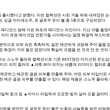
 컬렉션’을 출시했다고 밝혔다. 이번 컬렉션은 시린 겨울 위에 내려앉
션, 싱글 아이섀도우, 로 글로우 듀이 볼 총 5종으로 구성되었다.
 래디언스 밤에 이은 최초의 래디언스 라인이다. 지난 10월 올
, 이미 유명 메이크업 전문가들 사이에서는 일명 화잘먹 부스터로
분막으로 피부 속은 촉촉하게, 겉은 매끈하게 코팅해 주어 들뜸 
정 화장이 거의 필요 없었다며 확실히 프렙을 쓴 것과 안 쓴 것의
젤 틴트는 스노우 플라워 컬렉션으로 기존 BEST였던 미지근한 온도
뮤티드 피치 컬러의 ▲18호 레어 피치는 새롭게 리미티드 컬러로 
깨끗하고 매끈한 결광 피부를 연출해 주며, 어떤 피부 타입이든 
한 매끈 결광 피부를 연출할 수 있다. 해당 제품은 스노우 플라
일락 핑크 빔 ▲아이시 라일락과 오묘한 빛의 실버 오팔 글리터
사랑을 받았던 로 글로우 듀이 볼은 눈꽃의 서늘함을 닮은 라일락 