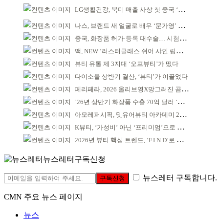
LG생활건강, 북미 매출 사상 첫 중국 ‘추월’
나스, 브랜드 새 얼굴로 배우 ‘문가영’ 발탁
중국, 화장품 허가·등록 대수술… 시험자료 공용 허용
맥, NEW ‘러스터글래스 쉬어 샤인 립스틱’ 출시
뷰티 유통 제 3지대 ‘오프뷰티’가 떴다
다이소몰 상반기 결산, ‘뷰티’가 이끌었다
페리페라, 2026 올리브영X망그러진 곰 콜라보
’26년 상반기 화장품 수출 70억 달러 ‘역대 최고’
아모레퍼시픽, 밋유어뷰티 아카데미 2기 발대식
K뷰티, ‘가성비’ 아닌 ‘프리미엄’으로 승부걸어야
2026년 뷰티 핵심 트렌드, ‘F.I.N.D’로 읽는다
뉴스레터구독신청
뉴스레터 구독합니다.
구독신청
CMN 주요 뉴스 페이지
뉴스