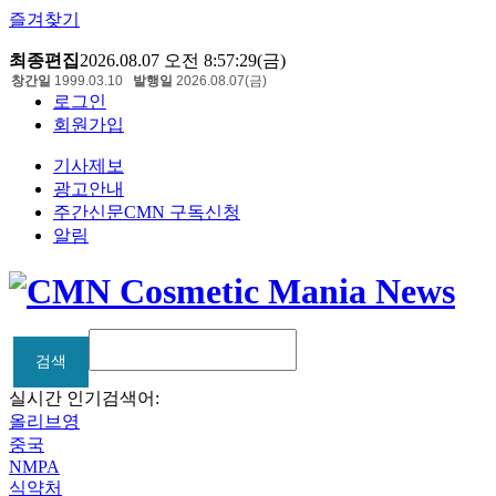
즐겨찾기
최종편집
2026.08.07 오전 8:57:29(금)
창간일
1999.03.10
발행일
2026.08.07(금)
로그인
회원가입
기사제보
광고안내
주간신문CMN 구독신청
알림
검색
검색
실시간 인기검색어:
올리브영
중국
NMPA
식약처