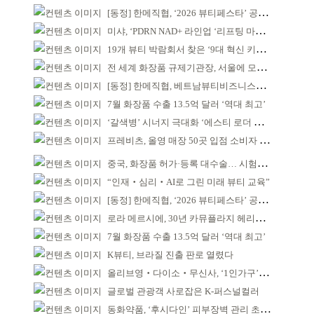
[동정] 한메직협, ‘2026 뷰티페스타’ 공동 주최
미샤, ‘PDRN NAD+ 라인업 ‘리프팅 마스크’ 출시
19개 뷰티 박람회서 찾은 ‘9대 혁신 키워드’
전 세계 화장품 규제기관장, 서울에 모인다
[동정] 한메직협, 베트남뷰티비즈니스협회와 MOU
7월 화장품 수출 13.5억 달러 ‘역대 최고’
‘갈색병’ 시너지 극대화 ‘에스티 로더 스킨부스터’ 출시
프레비츠, 올영 매장 50곳 입점 소비자 접점 강화
중국, 화장품 허가·등록 대수술… 시험자료 공용 허용
“인재‧심리‧AI로 그린 미래 뷰티 교육”
[동정] 한메직협, ‘2026 뷰티페스타’ 공동 주최
로라 메르시에, 30년 카뮤플라지 헤리티지 담아
7월 화장품 수출 13.5억 달러 ‘역대 최고’
K뷰티, 브라질 진출 판로 열렸다
올리브영‧다이소‧무신사, ‘1인가구’가 이끈다
글로벌 관광객 사로잡은 K-퍼스널컬러
동화약품, ‘후시다인’ 피부장벽 관리 초점 ‘리브랜딩’