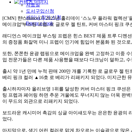
자료실
도서구입신청
세미나 참가 신청
[CMN] 힌스(hince)가 2025년 홀리데이 ‘스노우 플라워
Breeze e-book
메이크업 부스팅 프렙, 로 글로우 젤 틴트, 커버 마스터 핑크 쿠
래디언스 메이크업 부스팅 프렙은 힌스 BEST 제품 트루 디멘션
의 증정품 화잘먹 미니 프렙이 인기에 힘입어 본품화 된 것으로
또한, 쫀쫀한 윤광 랩핑으로 메이크업을 완벽 고정하고 이중 수
업 전문가들은 다른 제품 사용했을 때보다 다크닝이 덜하고, 수
출시 약 1년 만에 누적 판매 200만 개를 기록한 로 글로우 
베리 핑크 컬러 ▲16호 로 베리가 리패키지 되었다. 미지근한 
출시하자마자 올리브영 1위를 달성한 커버 마스터 핑크 쿠션은 
팅 프렙과 페어링 하면 추운 겨울에도 무너지지 않는 더욱 완벽
이 무드의 외관으로 리패키지 되었다.
보드라운 캐시미어 촉감의 싱글 아이섀도우는 은은한 윤광의 라
었다.
마지막으로, 생기 어린 컬러로 맑게 차오르는 이슬광으로 많은 