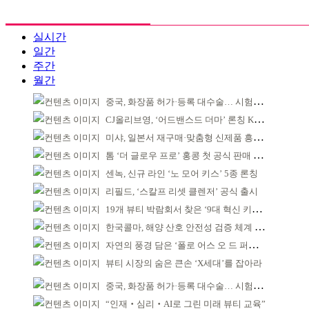
실시간
일간
주간
월간
중국, 화장품 허가·등록 대수술… 시험자료 공용 허용
CJ올리브영, ‘어드밴스드 더마’ 론칭 K더마 육성 박차
미샤, 일본서 재구매·맞춤형 신제품 흥행 ‘쌍끌이’
톰 ‘더 글로우 프로’ 홍콩 첫 공식 판매 완판
센녹, 신규 라인 ‘노 모어 키스’ 5종 론칭
리필드, ‘스칼프 리셋 클렌저’ 공식 출시
19개 뷰티 박람회서 찾은 ‘9대 혁신 키워드’
한국콜마, 해양 산호 안전성 검증 체계 구축
자연의 풍경 담은 ‘폴로 어스 오 드 퍼퓸’ 4종 출시
뷰티 시장의 숨은 큰손 ‘X세대’를 잡아라
중국, 화장품 허가·등록 대수술… 시험자료 공용 허용
“인재‧심리‧AI로 그린 미래 뷰티 교육”