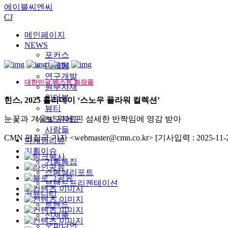
에이블씨엔씨
CJ
메인페이지
NEWS
포커스
마케팅
연구개발
대한민국 베스트 화장품
원부자재
인터뷰
힌스, 2025 홀리데이 ‘스노우 플라워 컬렉션’
뷰티
눈꽃과 겨울빛 위에 핀 섬세한 반짝임에 영감 받아
보도자료
사람들
CMN 편집국 기자 <webmaster@cmn.co.kr>
[기사입력 : 2025-11-2
마케팅리뷰
기획이슈
기획특집
스페셜리포트
브랜드프리젠테이션
커뮤니티
트렌드
신제품
오피니언