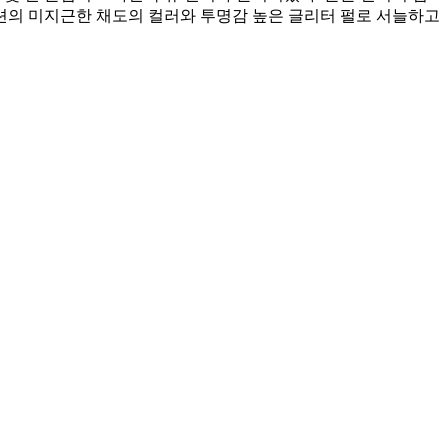
렉션의 미지근한 채도의 컬러와 투명감 높은 글리터 펄로 서늘하고