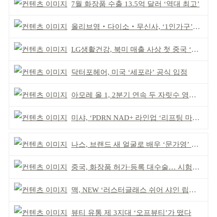
7월 화장품 수출 13.5억 달러 ‘역대 최고’
올리브영‧다이소‧무신사, ‘1인가구’가 이끈다
LG생활건강, 북미 매출 사상 첫 중국 ‘추월’
닥터포헤어, 미국 ‘세포라’ 공식 입점
아모레 올 1, 2분기 연속 두 자릿수 영업이익률 기록
미샤, ‘PDRN NAD+ 라인업 ‘리프팅 마스크’ 출시
나스, 브랜드 새 얼굴로 배우 ‘문가영’ 발탁
중국, 화장품 허가·등록 대수술… 시험자료 공용 허용
맥, NEW ‘러스터글래스 쉬어 샤인 립스틱’ 출시
뷰티 유통 제 3지대 ‘오프뷰티’가 떴다