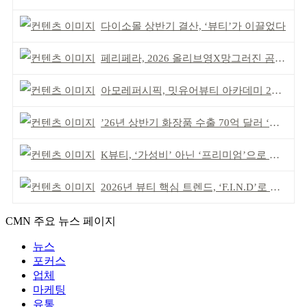
다이소몰 상반기 결산, ‘뷰티’가 이끌었다
페리페라, 2026 올리브영X망그러진 곰 콜라보
아모레퍼시픽, 밋유어뷰티 아카데미 2기 발대식
’26년 상반기 화장품 수출 70억 달러 ‘역대 최고’
K뷰티, ‘가성비’ 아닌 ‘프리미엄’으로 승부걸어야
2026년 뷰티 핵심 트렌드, ‘F.I.N.D’로 읽는다
CMN 주요 뉴스 페이지
뉴스
포커스
업체
마케팅
유통