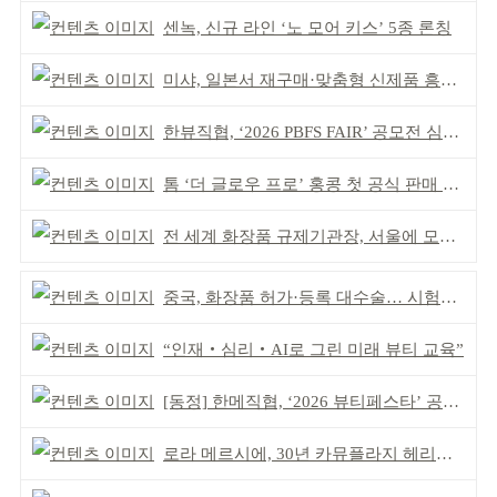
센녹, 신규 라인 ‘노 모어 키스’ 5종 론칭
미샤, 일본서 재구매·맞춤형 신제품 흥행 ‘쌍끌이’
한뷰직협, ‘2026 PBFS FAIR’ 공모전 심사 성료
톰 ‘더 글로우 프로’ 홍콩 첫 공식 판매 완판
전 세계 화장품 규제기관장, 서울에 모인다
중국, 화장품 허가·등록 대수술… 시험자료 공용 허용
“인재‧심리‧AI로 그린 미래 뷰티 교육”
[동정] 한메직협, ‘2026 뷰티페스타’ 공동 주최
로라 메르시에, 30년 카뮤플라지 헤리티지 담아