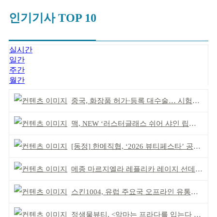
인기기사 TOP 10
실시간
일간
주간
월간
중국, 화장품 허가·등록 대수술… 시험자료 공용 허용
맥, NEW ‘러스터글래스 쉬어 샤인 립스틱’ 출시
[동정] 한메직협, ‘2026 뷰티페스타’ 공동 주최
메종 마르지엘라 레플리카 레이지 선데이 모닝 디퓨저
스킨1004, 유럽 주요국 오프라인 유통망 확대
정샘물뷰티, <악마는 프라다를 입는다 2> 특별한 협업