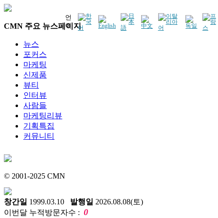
언
CMN 주요 뉴스페이지
어
뉴스
포커스
마케팅
신제품
뷰티
인터뷰
사람들
마케팅리뷰
기획특집
커뮤니티
© 2001-2025 CMN
창간일
1999.03.10
발행일
2026.08.08(토)
0
이번달 누적방문자수 :