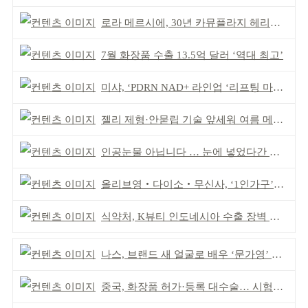
로라 메르시에, 30년 카뮤플라지 헤리티지 담아
7월 화장품 수출 13.5억 달러 ‘역대 최고’
미샤, ‘PDRN NAD+ 라인업 ‘리프팅 마스크’ 출시
젤리 제형·안묻립 기술 앞세워 여름 메이크업 시장 공략
인공눈물 아닙니다 … 눈에 넣었다간 각막 손상
올리브영‧다이소‧무신사, ‘1인가구’가 이끈다
식약처, K뷰티 인도네시아 수출 장벽 완화 성과
나스, 브랜드 새 얼굴로 배우 ‘문가영’ 발탁
중국, 화장품 허가·등록 대수술… 시험자료 공용 허용