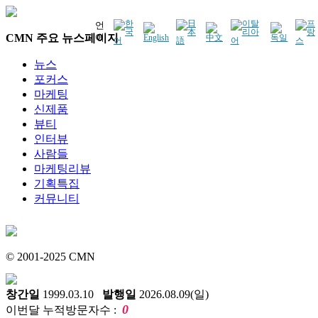
언
CMN 주요 뉴스페이지
어
뉴스
포커스
마케팅
신제품
뷰티
인터뷰
사람들
마케팅리뷰
기획특집
커뮤니티
© 2001-2025 CMN
창간일
1999.03.10
발행일
2026.08.09(일)
0
이번달 누적방문자수 :