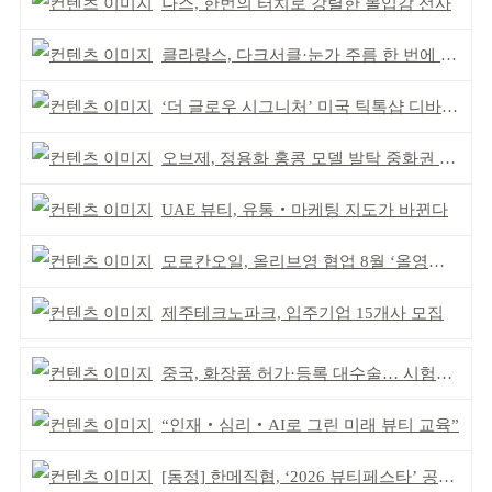
나스, 한번의 터치로 강렬한 몰입감 선사
클라랑스, 다크서클·눈가 주름 한 번에 더블 케어
‘더 글로우 시그니처’ 미국 틱톡샵 디바이스 부문 1위
오브제, 정용화 홍콩 모델 발탁 중화권 공략 강화
UAE 뷰티, 유통‧마케팅 지도가 바뀐다
모로칸오일, 올리브영 협업 8월 ‘올영픽’ 선정
제주테크노파크, 입주기업 15개사 모집
중국, 화장품 허가·등록 대수술… 시험자료 공용 허용
“인재‧심리‧AI로 그린 미래 뷰티 교육”
[동정] 한메직협, ‘2026 뷰티페스타’ 공동 주최