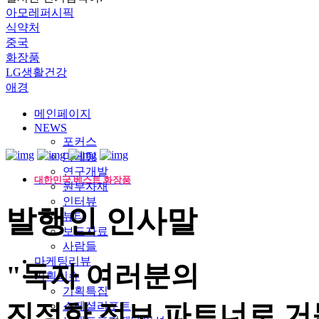
아모레퍼시픽
식약처
중국
화장품
LG생활건강
애경
메인페이지
NEWS
포커스
마케팅
연구개발
대한민국 베스트 화장품
원부자재
인터뷰
발행인 인사말
뷰티
보도자료
사람들
마케팅리뷰
"독자 여러분의
기획이슈
기획특집
진정한 정보 파트너로 거
스페셜리포트