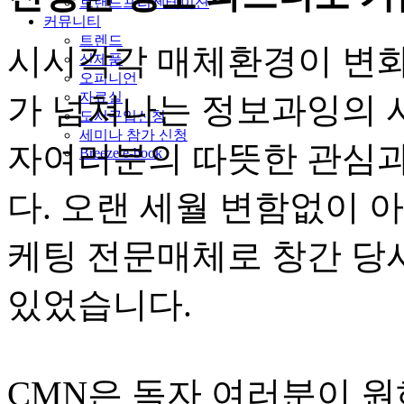
브랜드프리젠테이션
커뮤니티
트렌드
시시각각 매체환경이 변화
신제품
오피니언
자료실
가 넘쳐나는 정보과잉의 
도서구입신청
세미나 참가 신청
자여러분의 따뜻한 관심과
Breeze e-book
다. 오랜 세월 변함없이 
케팅 전문매체로 창간 당
있었습니다.
CMN은 독자 여러분이 