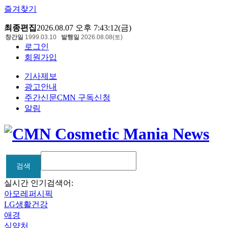
즐겨찾기
최종편집
2026.08.07 오후 7:43:12(금)
창간일
1999.03.10
발행일
2026.08.08(토)
로그인
회원가입
기사제보
광고안내
주간신문CMN 구독신청
알림
검색
검색
실시간 인기검색어:
아모레퍼시픽
LG생활건강
애경
식약처