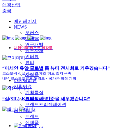
애경산업
중국
메인페이지
NEWS
포커스
마케팅
연구개발
대한민국 베스트 화장품
원부자재
인터뷰
뷰티
“아세안 유일 글로벌 톱 뷰티 전시회로 키우겠습니다”
보도자료
코스모팩 신설, 아세안 제조 허브 입지 구축
사람들
내년 코스모프로프 어워즈‧국가관 확장 계획
마케팅리뷰
기획이슈
기획특집
스페셜리포트
“실(SIL), K뷰티의 새 기준을 세우겠습니다”
브랜드프리젠테이션
커뮤니티
트렌드
신제품