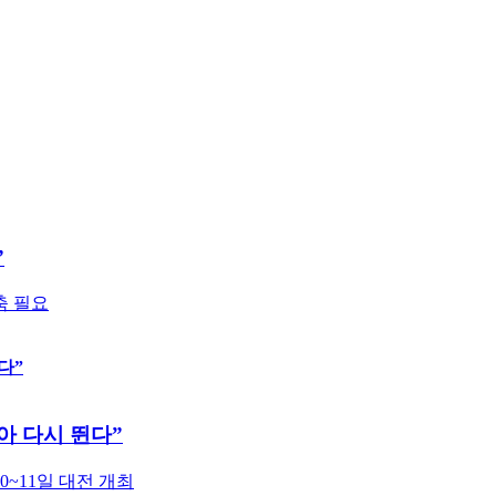
”
축 필요
다”
맞아 다시 뛴다”
0~11일 대전 개최