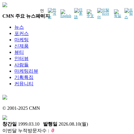
언
CMN 주요 뉴스페이지
어
뉴스
포커스
마케팅
신제품
뷰티
인터뷰
사람들
마케팅리뷰
기획특집
커뮤니티
© 2001-2025 CMN
창간일
1999.03.10
발행일
2026.08.10(월)
0
이번달 누적방문자수 :