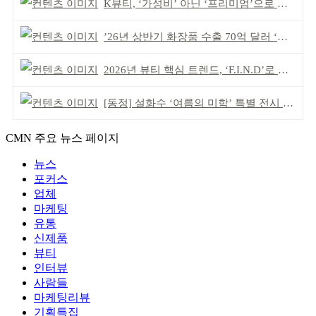
K뷰티, ‘가성비’ 아닌 ‘프리미엄’으로 승부걸어야
’26년 상반기 화장품 수출 70억 달러 ‘역대 최고’
2026년 뷰티 핵심 트렌드, ‘F.I.N.D’로 읽는다
[동정] 설화수 ‘여름의 미학’ 특별 전시 개최
CMN 주요 뉴스 페이지
뉴스
포커스
업체
마케팅
유통
신제품
뷰티
인터뷰
사람들
마케팅리뷰
기획특집