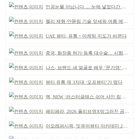
인공눈물 아닙니다 … 눈에 넣었다간 각막 손상
젤리 제형·안묻립 기술 앞세워 여름 메이크업 시장 공략
UAE 뷰티, 유통‧마케팅 지도가 바뀐다
중국, 화장품 허가·등록 대수술… 시험자료 공용 허용
나스, 브랜드 새 얼굴로 배우 ‘문가영’ 발탁
뷰티 유통 제 3지대 ‘오프뷰티’가 떴다
맥, NEW ‘러스터글래스 쉬어 샤인 립스틱’ 출시
페리페라, 2026 올리브영X망그러진 곰 콜라보
아모레퍼시픽, 밋유어뷰티 아카데미 2기 발대식