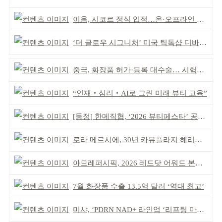
이옴, 시코르 정식 입점…온·오프라인 유통망 확대
‘더 글로우 시그니처’ 미국 틱톡샵 디바이스 부문 1위
중국, 화장품 허가·등록 대수술… 시험자료 공용 허용
“인재‧심리‧AI로 그린 미래 뷰티 교육”
[동정] 한메직협, ‘2026 뷰티페스타’ 공동 주최
로라 메르시에, 30년 카뮤플라지 헤리티지 담아
아모레퍼시픽, 2026 레드닷 어워드 본상 2개 수상
7월 화장품 수출 13.5억 달러 ‘역대 최고’
미샤, ‘PDRN NAD+ 라인업 ‘리프팅 마스크’ 출시