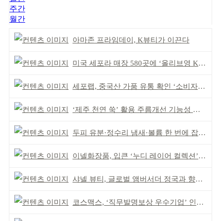
주간
월간
아마존 프라임데이, K뷰티가 이끈다
미국 세포라 매장 580곳에 ‘올리브영 K뷰티에딧’ 론칭
세포랩, 중국산 가품 유통 확인 ‘소비자 주의’ 당부
‘제주 천연 쑥’ 활용 주름개선 기능성 식약처 심사 통과
두피 유분·정수리 냄새·볼륨 한 번에 잡는다
이넬화장품, 입큰 ‘누디 레이어 컬렉션’ 출시
샤넬 뷰티, 글로벌 앰버서더 정국과 향수 캠페인 공개
코스맥스, ‘직무발명보상 우수기업’ 인증 획득 IP 경영 강화