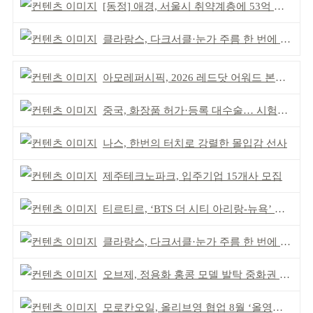
[동정] 애경, 서울시 취약계층에 53억 제품 기부
클라랑스, 다크서클·눈가 주름 한 번에 더블 케어
아모레퍼시픽, 2026 레드닷 어워드 본상 2개 수상
중국, 화장품 허가·등록 대수술… 시험자료 공용 허용
나스, 한번의 터치로 강렬한 몰입감 선사
제주테크노파크, 입주기업 15개사 모집
티르티르, ‘BTS 더 시티 아리랑-뉴욕’ 참여
클라랑스, 다크서클·눈가 주름 한 번에 더블 케어
오브제, 정용화 홍콩 모델 발탁 중화권 공략 강화
모로칸오일, 올리브영 협업 8월 ‘올영픽’ 선정