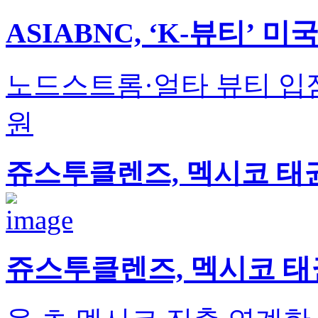
ASIABNC, ‘K-뷰티’
노드스트롬·얼타 뷰티 입
원
쥬스투클렌즈, 멕시코 태
쥬스투클렌즈, 멕시코 태