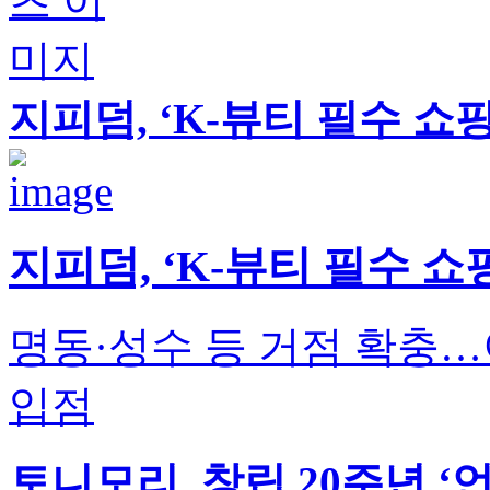
지피덤, ‘K-뷰티 필수 쇼
지피덤, ‘K-뷰티 필수 쇼
명동·성수 등 거점 확충
입점
토니모리, 창립 20주년 ‘