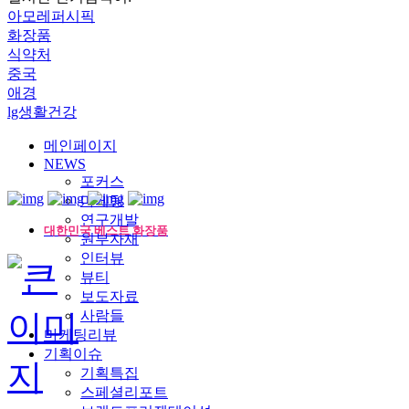
아모레퍼시픽
화장품
식약처
중국
애경
lg생활건강
메인페이지
NEWS
포커스
마케팅
연구개발
대한민국 베스트 화장품
원부자재
인터뷰
뷰티
보도자료
사람들
마케팅리뷰
기획이슈
기획특집
스페셜리포트