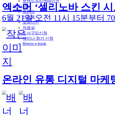
브랜드프리젠테이션
엑소머 ‘셀리노바 스킨 시그
커뮤니티
트렌드
6월 21일 오전 11시 15분부터
신제품
오피니언
자료실
도서구입신청
세미나 참가 신청
Breeze e-book
온라인 유통 디지털 마케팅