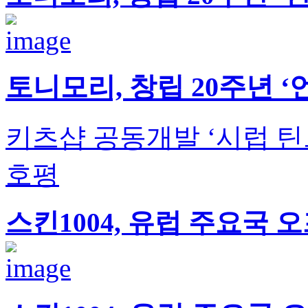
토니모리, 창립 20주년 
키츠샵 공동개발 ‘시럽 틴
호평
스킨1004, 유럽 주요국