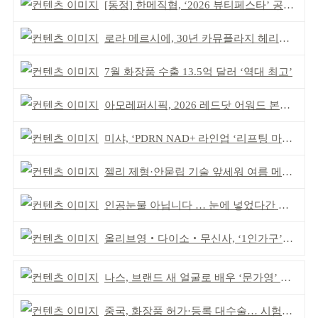
[동정] 한메직협, ‘2026 뷰티페스타’ 공동 주최
로라 메르시에, 30년 카뮤플라지 헤리티지 담아
7월 화장품 수출 13.5억 달러 ‘역대 최고’
아모레퍼시픽, 2026 레드닷 어워드 본상 2개 수상
미샤, ‘PDRN NAD+ 라인업 ‘리프팅 마스크’ 출시
젤리 제형·안묻립 기술 앞세워 여름 메이크업 시장 공략
인공눈물 아닙니다 … 눈에 넣었다간 각막 손상
올리브영‧다이소‧무신사, ‘1인가구’가 이끈다
나스, 브랜드 새 얼굴로 배우 ‘문가영’ 발탁
중국, 화장품 허가·등록 대수술… 시험자료 공용 허용