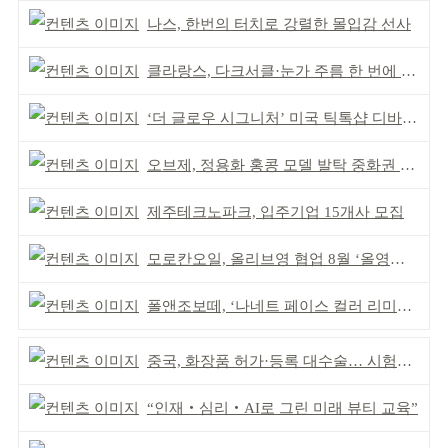
나스, 한번의 터치로 강렬한 몰입감 선사
클라랑스, 다크서클·눈가 주름 한 번에 더블 케어
‘더 글로우 시그니처’ 미국 틱톡샵 디바이스 부문 1위
오브제, 정용화 홍콩 모델 발탁 중화권 공략 강화
제주테크노파크, 입주기업 15개사 모집
모로칸오일, 올리브영 협업 8월 ‘올영픽’ 선정
폴앤조보떼, ‘나네트 페이스 컬러 리미티드’ 출시
중국, 화장품 허가·등록 대수술… 시험자료 공용 허용
“인재‧심리‧AI로 그린 미래 뷰티 교육”