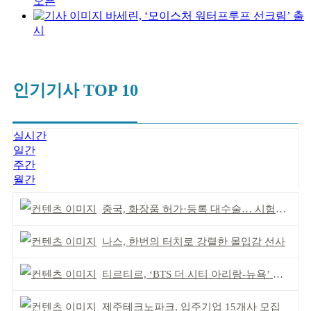
오픈
바세린, ‘모이스처 워터프루프 선크림’ 출
시
인기기사 TOP 10
실시간
일간
주간
월간
중국, 화장품 허가·등록 대수술… 시험자료 공용 허용
나스, 한번의 터치로 강렬한 몰입감 선사
티르티르, ‘BTS 더 시티 아리랑-뉴욕’ 참여
제주테크노파크, 입주기업 15개사 모집