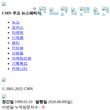
언
CMN 주요 뉴스페이지
어
뉴스
포커스
마케팅
신제품
뷰티
인터뷰
사람들
마케팅리뷰
기획특집
커뮤니티
© 2001-2025 CMN
창간일
1999.03.10
발행일
2026.08.09(일)
0
이번달 누적방문자수 :