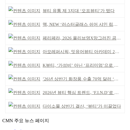
뷰티 유통 제 3지대 ‘오프뷰티’가 떴다
맥, NEW ‘러스터글래스 쉬어 샤인 립스틱’ 출시
페리페라, 2026 올리브영X망그러진 곰 콜라보
아모레퍼시픽, 밋유어뷰티 아카데미 2기 발대식
K뷰티, ‘가성비’ 아닌 ‘프리미엄’으로 승부걸어야
’26년 상반기 화장품 수출 70억 달러 ‘역대 최고’
2026년 뷰티 핵심 트렌드, ‘F.I.N.D’로 읽는다
다이소몰 상반기 결산, ‘뷰티’가 이끌었다
CMN 주요 뉴스 페이지