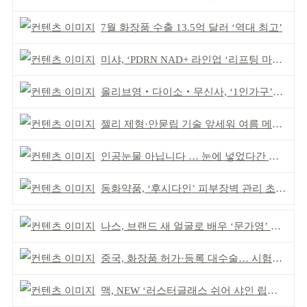
7월 화장품 수출 13.5억 달러 ‘역대 최고’
미샤, ‘PDRN NAD+ 라인업 ‘리프팅 마스크’ 출시
올리브영‧다이소‧무신사, ‘1인가구’가 이끈다
젤리 제형·안묻립 기술 앞세워 여름 메이크업 시장 공략
인공눈물 아닙니다 … 눈에 넣었다간 각막 손상
동화약품, ‘후시다인’ 피부장벽 관리 초점 ‘리브랜딩’
나스, 브랜드 새 얼굴로 배우 ‘문가영’ 발탁
중국, 화장품 허가·등록 대수술… 시험자료 공용 허용
맥, NEW ‘러스터글래스 쉬어 샤인 립스틱’ 출시