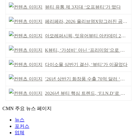
뷰티 유통 제 3지대 ‘오프뷰티’가 떴다
페리페라, 2026 올리브영X망그러진 곰 콜라보
아모레퍼시픽, 밋유어뷰티 아카데미 2기 발대식
K뷰티, ‘가성비’ 아닌 ‘프리미엄’으로 승부걸어야
다이소몰 상반기 결산, ‘뷰티’가 이끌었다
’26년 상반기 화장품 수출 70억 달러 ‘역대 최고’
2026년 뷰티 핵심 트렌드, ‘F.I.N.D’로 읽는다
CMN 주요 뉴스 페이지
뉴스
포커스
업체