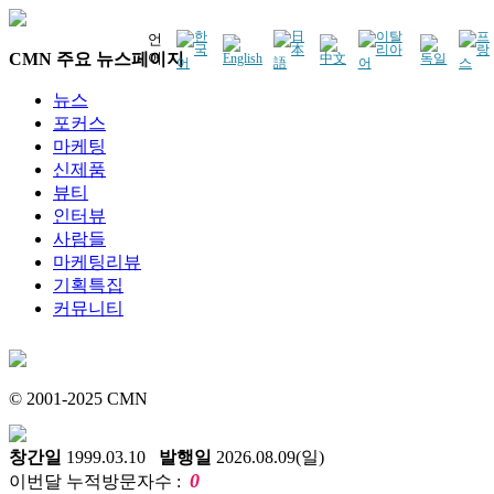
언
CMN 주요 뉴스페이지
어
뉴스
포커스
마케팅
신제품
뷰티
인터뷰
사람들
마케팅리뷰
기획특집
커뮤니티
© 2001-2025 CMN
창간일
1999.03.10
발행일
2026.08.09(일)
0
이번달 누적방문자수 :