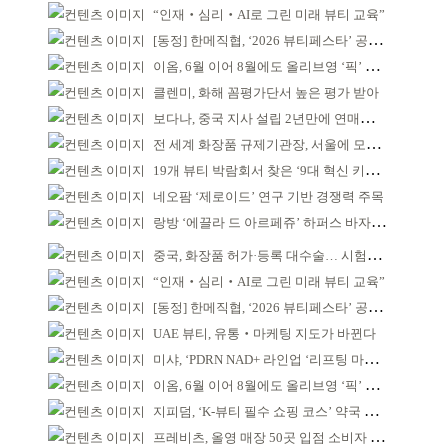
“인재‧심리‧AI로 그린 미래 뷰티 교육”
[동정] 한메직협, ‘2026 뷰티페스타’ 공동 주최
이옴, 6월 이어 8월에도 올리브영 ‘픽’ 선정
클렌미, 화해 꼼평가단서 높은 평가 받아
보다나, 중국 지사 설립 2년만에 연매출 120억 돌파
전 세계 화장품 규제기관장, 서울에 모인다
19개 뷰티 박람회서 찾은 ‘9대 혁신 키워드’
네오팜 ‘제로이드’ 연구 기반 경쟁력 주목
랑방 ‘에끌라 드 아르페쥬’ 하퍼스 바자 화보 공개
중국, 화장품 허가·등록 대수술… 시험자료 공용 허용
“인재‧심리‧AI로 그린 미래 뷰티 교육”
[동정] 한메직협, ‘2026 뷰티페스타’ 공동 주최
UAE 뷰티, 유통‧마케팅 지도가 바뀐다
미샤, ‘PDRN NAD+ 라인업 ‘리프팅 마스크’ 출시
이옴, 6월 이어 8월에도 올리브영 ‘픽’ 선정
지피덤, ‘K-뷰티 필수 쇼핑 코스’ 약국 공략
프레비츠, 올영 매장 50곳 입점 소비자 접점 강화