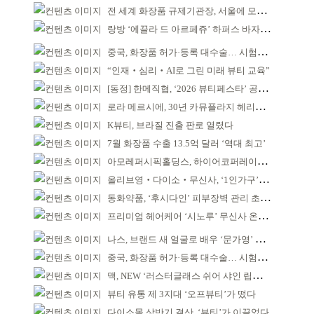
전 세계 화장품 규제기관장, 서울에 모인다
랑방 ‘에끌라 드 아르페쥬’ 하퍼스 바자 화보 공개
중국, 화장품 허가·등록 대수술… 시험자료 공용 허용
“인재‧심리‧AI로 그린 미래 뷰티 교육”
[동정] 한메직협, ‘2026 뷰티페스타’ 공동 주최
로라 메르시에, 30년 카뮤플라지 헤리티지 담아
K뷰티, 브라질 진출 판로 열렸다
7월 화장품 수출 13.5억 달러 ‘역대 최고’
아모레퍼시픽홀딩스, 하이어코퍼레이션과 투자계약
올리브영‧다이소‧무신사, ‘1인가구’가 이끈다
동화약품, ‘후시다인’ 피부장벽 관리 초점 ‘리브랜딩’
프리미엄 헤어케어 ‘시노루’ 무신사 온라인 입점
나스, 브랜드 새 얼굴로 배우 ‘문가영’ 발탁
중국, 화장품 허가·등록 대수술… 시험자료 공용 허용
맥, NEW ‘러스터글래스 쉬어 샤인 립스틱’ 출시
뷰티 유통 제 3지대 ‘오프뷰티’가 떴다
다이소몰 상반기 결산, ‘뷰티’가 이끌었다