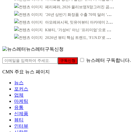
페리페라, 2026 올리브영X망그러진 곰 콜라보
’26년 상반기 화장품 수출 70억 달러 ‘역대 최고’
아모레퍼시픽, 밋유어뷰티 아카데미 2기 발대식
K뷰티, ‘가성비’ 아닌 ‘프리미엄’으로 승부걸어야
2026년 뷰티 핵심 트렌드, ‘F.I.N.D’로 읽는다
뉴스레터구독신청
뉴스레터 구독합니다.
구독신청
CMN 주요 뉴스 페이지
뉴스
포커스
업체
마케팅
유통
신제품
뷰티
인터뷰