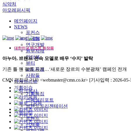
식약처
아모레퍼시픽
메인페이지
NEWS
포커스
마케팅
연구개발
대한민국 베스트 화장품
원부자재
인터뷰
아누아, 브랜드 전속 모델로 배우 ‘수지’ 발탁
뷰티
기존 틀 깬 필름 공개…‘새로운 장르의 수분광채’ 캠페인 전개
보도자료
사람들
CMN 편집국 기자 <webmaster@cmn.co.kr>
[기사입력 : 2026-05-1
마케팅리뷰
기획이슈
기획특집
스페셜리포트
브랜드프리젠테이션
커뮤니티
트렌드
신제품
오피니언