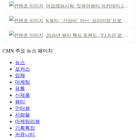
아모레퍼시픽, 밋유어뷰티 아카데미 2기 발대식
K뷰티, ‘가성비’ 아닌 ‘프리미엄’으로 승부걸어야
2026년 뷰티 핵심 트렌드, ‘F.I.N.D’로 읽는다
CMN 주요 뉴스 페이지
뉴스
포커스
업체
마케팅
유통
신제품
뷰티
인터뷰
사람들
마케팅리뷰
기획특집
커뮤니티