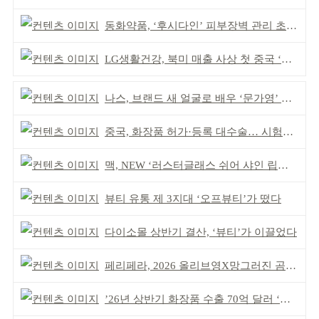
동화약품, ‘후시다인’ 피부장벽 관리 초점 ‘리브랜딩’
LG생활건강, 북미 매출 사상 첫 중국 ‘추월’
나스, 브랜드 새 얼굴로 배우 ‘문가영’ 발탁
중국, 화장품 허가·등록 대수술… 시험자료 공용 허용
맥, NEW ‘러스터글래스 쉬어 샤인 립스틱’ 출시
뷰티 유통 제 3지대 ‘오프뷰티’가 떴다
다이소몰 상반기 결산, ‘뷰티’가 이끌었다
페리페라, 2026 올리브영X망그러진 곰 콜라보
’26년 상반기 화장품 수출 70억 달러 ‘역대 최고’