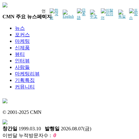
언
CMN 주요 뉴스페이지
어
뉴스
포커스
마케팅
신제품
뷰티
인터뷰
사람들
마케팅리뷰
기획특집
커뮤니티
© 2001-2025 CMN
창간일
1999.03.10
발행일
2026.08.07(금)
0
이번달 누적방문자수 :