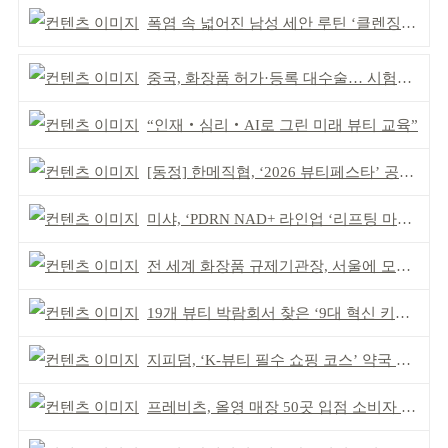
폭염 속 넓어진 남성 세안 루틴 ‘클렌징’ 거래액 급증
중국, 화장품 허가·등록 대수술… 시험자료 공용 허용
“인재‧심리‧AI로 그린 미래 뷰티 교육”
[동정] 한메직협, ‘2026 뷰티페스타’ 공동 주최
미샤, ‘PDRN NAD+ 라인업 ‘리프팅 마스크’ 출시
전 세계 화장품 규제기관장, 서울에 모인다
19개 뷰티 박람회서 찾은 ‘9대 혁신 키워드’
지피덤, ‘K-뷰티 필수 쇼핑 코스’ 약국 공략
프레비츠, 올영 매장 50곳 입점 소비자 접점 강화