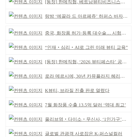
[동정] 한메직협, 베트남뷰티비즈니스협회와 MOU
랑방 ‘에끌라 드 아르페쥬’ 하퍼스 바자 화보 공개
중국, 화장품 허가·등록 대수술… 시험자료 공용 허용
“인재‧심리‧AI로 그린 미래 뷰티 교육”
[동정] 한메직협, ‘2026 뷰티페스타’ 공동 주최
로라 메르시에, 30년 카뮤플라지 헤리티지 담아
K뷰티, 브라질 진출 판로 열렸다
7월 화장품 수출 13.5억 달러 ‘역대 최고’
올리브영‧다이소‧무신사, ‘1인가구’가 이끈다
글로벌 관광객 사로잡은 K-퍼스널컬러