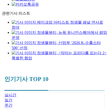
관련기사 리스트
메이크업 아티스트 정샘물 패널 연사로
참여
정샘물뷰티, 뉴욕 유니언스퀘어에서 팝업
운영
정샘물뷰티, 산업부 ‘2026 K-수출스타
500’ 선정
정샘물뷰티, <악마는 프라다를 입는다 2>
특별한 협업
인기기사 TOP 10
실시간
일간
주간