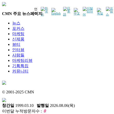
언
CMN 주요 뉴스페이지
어
뉴스
포커스
마케팅
신제품
뷰티
인터뷰
사람들
마케팅리뷰
기획특집
커뮤니티
© 2001-2025 CMN
창간일
1999.03.10
발행일
2026.08.06(목)
0
이번달 누적방문자수 :