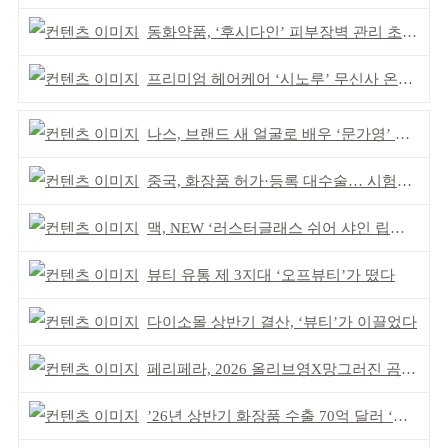
동화약품, ‘후시다인’ 피부장벽 관리 초점 ‘리브랜딩’
프리미엄 헤어케어 ‘시노루’ 무신사 온라인 입점
나스, 브랜드 새 얼굴로 배우 ‘문가영’ 발탁
중국, 화장품 허가·등록 대수술… 시험자료 공용 허용
맥, NEW ‘러스터글래스 쉬어 샤인 립스틱’ 출시
뷰티 유통 제 3지대 ‘오프뷰티’가 떴다
다이소몰 상반기 결산, ‘뷰티’가 이끌었다
페리페라, 2026 올리브영X망그러진 곰 콜라보
’26년 상반기 화장품 수출 70억 달러 ‘역대 최고’