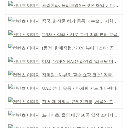
프리메라, 올리브영X포켓몬 협업 에디션 출시
중국, 화장품 허가·등록 대수술… 시험자료 공용 허용
“인재‧심리‧AI로 그린 미래 뷰티 교육”
[동정] 한메직협, ‘2026 뷰티페스타’ 공동 주최
미샤, ‘PDRN NAD+ 라인업 ‘리프팅 마스크’ 출시
지피덤, ‘K-뷰티 필수 쇼핑 코스’ 약국 공략
UAE 뷰티, 유통‧마케팅 지도가 바뀐다
전 세계 화장품 규제기관장, 서울에 모인다
프레비츠, 올영 매장 50곳 입점 소비자 접점 강화