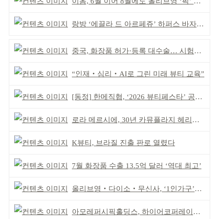
이옴, 6월 이어 8월에도 올리브영 ‘픽’ 선정
랑방 ‘에끌라 드 아르페쥬’ 하퍼스 바자 화보 공개
중국, 화장품 허가·등록 대수술… 시험자료 공용 허용
“인재‧심리‧AI로 그린 미래 뷰티 교육”
[동정] 한메직협, ‘2026 뷰티페스타’ 공동 주최
로라 메르시에, 30년 카뮤플라지 헤리티지 담아
K뷰티, 브라질 진출 판로 열렸다
7월 화장품 수출 13.5억 달러 ‘역대 최고’
올리브영‧다이소‧무신사, ‘1인가구’가 이끈다
아모레퍼시픽홀딩스, 하이어코퍼레이션과 투자계약