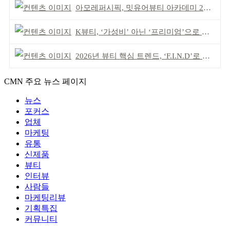
아모레퍼시픽, 밋유어뷰티 아카데미 2기 발대식
K뷰티, ‘가성비’ 아닌 ‘프리미엄’으로 승부걸어야
2026년 뷰티 핵심 트렌드, ‘F.I.N.D’로 읽는다
CMN 주요 뉴스 페이지
뉴스
포커스
업체
마케팅
유통
신제품
뷰티
인터뷰
사람들
마케팅리뷰
기획특집
커뮤니티