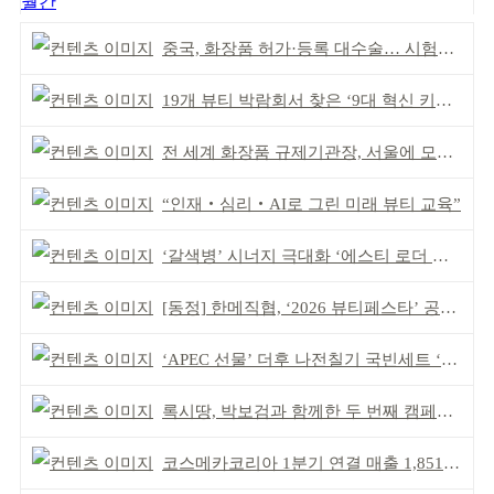
월간
중국, 화장품 허가·등록 대수술… 시험자료 공용 허용
19개 뷰티 박람회서 찾은 ‘9대 혁신 키워드’
전 세계 화장품 규제기관장, 서울에 모인다
“인재‧심리‧AI로 그린 미래 뷰티 교육”
‘갈색병’ 시너지 극대화 ‘에스티 로더 스킨부스터’ 출시
[동정] 한메직협, ‘2026 뷰티페스타’ 공동 주최
‘APEC 선물’ 더후 나전칠기 국빈세트 ‘레드닷 어워드’ 본상
록시땅, 박보검과 함께한 두 번째 캠페인 공개
코스메카코리아 1분기 연결 매출 1,851억 원 기록