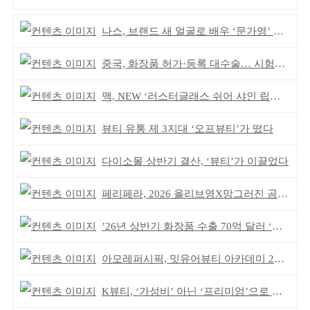
나스, 브랜드 새 얼굴로 배우 ‘문가영’ 발탁
중국, 화장품 허가·등록 대수술… 시험자료 공용 허용
맥, NEW ‘러스터글래스 쉬어 샤인 립스틱’ 출시
뷰티 유통 제 3지대 ‘오프뷰티’가 떴다
다이소몰 상반기 결산, ‘뷰티’가 이끌었다
페리페라, 2026 올리브영X망그러진 곰 콜라보
’26년 상반기 화장품 수출 70억 달러 ‘역대 최고’
아모레퍼시픽, 밋유어뷰티 아카데미 2기 발대식
K뷰티, ‘가성비’ 아닌 ‘프리미엄’으로 승부걸어야