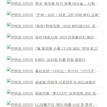
중국, 화장품 허가·등록 대수술… 시험자료 공용 허용
“인재‧심리‧AI로 그린 미래 뷰티 교육”
[동정] 한메직협, ‘2026 뷰티페스타’ 공동 주최
로라 메르시에, 30년 카뮤플라지 헤리티지 담아
7월 화장품 수출 13.5억 달러 ‘역대 최고’
K뷰티, 브라질 진출 판로 열렸다
올리브영‧다이소‧무신사, ‘1인가구’가 이끈다
글로벌 관광객 사로잡은 K-퍼스널컬러
동화약품, ‘후시다인’ 피부장벽 관리 초점 ‘리브랜딩’
LG생활건강, 북미 매출 사상 첫 중국 ‘추월’