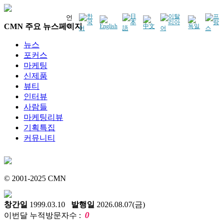
언
CMN 주요 뉴스페이지
어
뉴스
포커스
마케팅
신제품
뷰티
인터뷰
사람들
마케팅리뷰
기획특집
커뮤니티
© 2001-2025 CMN
창간일
1999.03.10
발행일
2026.08.07(금)
0
이번달 누적방문자수 :