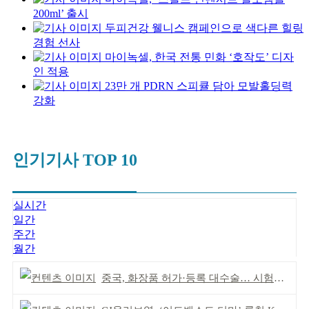
200ml’ 출시
두피건강 웰니스 캠페인으로 색다른 힐링
경험 선사
마이녹셀, 한국 전통 민화 ‘호작도’ 디자
인 적용
23만 개 PDRN 스피큘 담아 모발홀딩력
강화
인기기사 TOP 10
실시간
일간
주간
월간
중국, 화장품 허가·등록 대수술… 시험자료 공용 허용