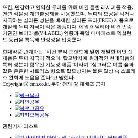
또한
,
민감하고 연약한 두피를 위해 비건 클린 레시피를 적용
,
천연 식물성 계면활성제를 사용했으며
,
두피의 모공을 막거나
자극하는 실리콘 성분을 배제한 실리콘 프리
(FREE)
제품으로
개발돼 두피 자극이 적은 제품이다
.
이외 이탈리아 비건 인증
기관인 브이라벨
(V-LABEL)
인증과 독일 더마테스트 엑설런
트 등급을 획득해 안정성을 입증했다
.
현대약품 관계자는
“
비건 뷰티 트렌드에 맞춰 개발한 이번 신
제품은 두피 자극이 적으며
,
탈모방지에 효과적인 현대약품의
특허 성분이 함유된 기능성 제품
”
이라며
“
싱그러운 여름 숲과
같은 은은한 시트러스 향으로 탈모방지는 물론 일상 속 스트레
스 완화에 도움을 준다
”
고 말했다
.
Copyright ⓒ cmn.co.kr, 무단 전재 및 재배포 금지
관련기사 리스트
마이녹셀, ‘스칼프 인텐시브 탈모앰플