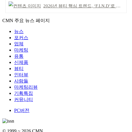
2026년 뷰티 핵심 트렌드, ‘F.I.N.D’로 읽는다
CMN 주요 뉴스 페이지
뉴스
포커스
업체
마케팅
유통
신제품
뷰티
인터뷰
사람들
마케팅리뷰
기획특집
커뮤니티
PC버전
© 1999 ~ 2026 CMN