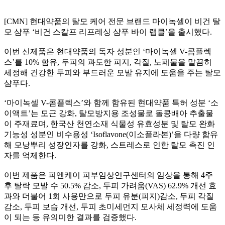
[CMN]
현대약품의 탈모 케어 전문 브랜드 마이녹셀이 비건 탈
모 샴푸
‘
비건 스칼프 리프레싱 샴푸 바이 랩클
’
을 출시했다
.
이번 신제품은 현대약품의 독자 성분인
‘
마이녹셀
V-
콤플렉
스
’
를
10%
함유
,
두피의 과도한 피지
,
각질
,
노폐물을 말끔히
세정해 건강한 두피와 부드러운 모발 유지에 도움을 주는 탈모
샴푸다
.
‘
마이녹셀
V-
콤플렉스
’
와 함께 함유된 현대약품 특허 성분
‘
소
이액트
’
는 모근 강화
,
탈모방지용 조성물로 돌콩배아 추출물
이 주재료며
,
한국산 천연소재 식물성 유효성분 및 탈모 완화
기능성 성분인 비수용성
‘Isoflavone(
이소플라본
)’
을 다량 함유
해 모낭뿌리 성장인자를 강화
,
스트레스로 인한 탈모 촉진 인
자를 억제한다
.
이번 제품은 피엔케이 피부임상연구센터의 임상을 통해
4
주
후 탈락 모발 수
50.5%
감소
,
두피 가려움
(VAS) 62.9%
개선 효
과와 더불어
1
회 사용만으로 두피 유분
(
피지
)
감소
,
두피 각질
감소
,
두피 보습 개선
,
두피 초미세먼지 모사체 세정력에 도움
이 되는 등 유의미한 결과를 검증했다
.