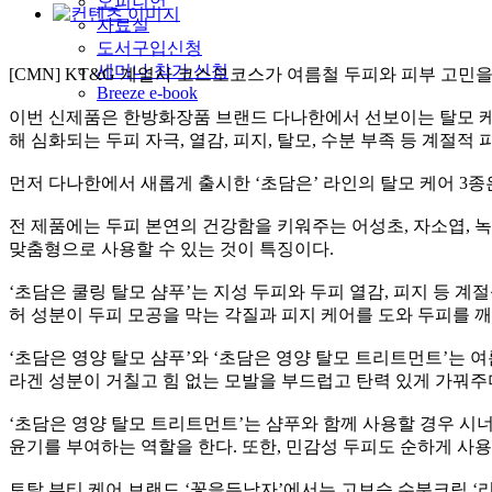
오피니언
자료실
도서구입신청
세미나 참가 신청
[CMN] KT&G 계열사 코스모코스가 여름철 두피와 피부 고민
Breeze e-book
이번 신제품은 한방화장품 브랜드 다나한에서 선보이는 탈모 케어
해 심화되는 두피 자극, 열감, 피지, 탈모, 수분 부족 등 계절적
먼저 다나한에서 새롭게 출시한 ‘초담은’ 라인의 탈모 케어 3
전 제품에는 두피 본연의 건강함을 키워주는 어성초, 자소엽, 녹
맞춤형으로 사용할 수 있는 것이 특징이다.
‘초담은 쿨링 탈모 샴푸’는 지성 두피와 두피 열감, 피지 등 계절
허 성분이 두피 모공을 막는 각질과 피지 케어를 도와 두피를 
‘초담은 영양 탈모 샴푸’와 ‘초담은 영양 탈모 트리트먼트’는 
라겐 성분이 거칠고 힘 없는 모발을 부드럽고 탄력 있게 가꿔주
‘초담은 영양 탈모 트리트먼트’는 샴푸와 함께 사용할 경우 시
윤기를 부여하는 역할을 한다. 또한, 민감성 두피도 순하게 사
토탈 뷰티 케어 브랜드 ‘꽃을든남자’에서는 고보습 수분크림 ‘