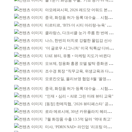
올 1분기 화장품 수출, ‘기초 증가 vs 색조 감소’
아모레퍼시픽, 2026 레드닷 어워드 본상 2개 수상
중국, 화장품 허가·등록 대수술… 시험자료 공용 허용
티르티르, ‘BTS 더 시티 아리랑-뉴욕’ 참여
클라랑스, 다크서클·눈가 주름 한 번에 더블 케어
나스, 한번의 터치로 강렬한 몰입감 선사
‘더 글로우 시그니처’ 미국 틱톡샵 디바이스 부문 1위
UAE 뷰티, 유통‧마케팅 지도가 바뀐다
오브제, 정용화 홍콩 모델 발탁 중화권 공략 강화
조수경 회장 “직무교육, 위생교육과 다르다”
모로칸오일, 올리브영 협업 8월 ‘올영픽’ 선정
중국, 화장품 허가·등록 대수술… 시험자료 공용 허용
“인재‧심리‧AI로 그린 미래 뷰티 교육”
[동정] 한메직협, ‘2026 뷰티페스타’ 공동 주최
로라 메르시에, 30년 카뮤플라지 헤리티지 담아
7월 화장품 수출 13.5억 달러 ‘역대 최고’
미샤, ‘PDRN NAD+ 라인업 ‘리프팅 마스크’ 출시