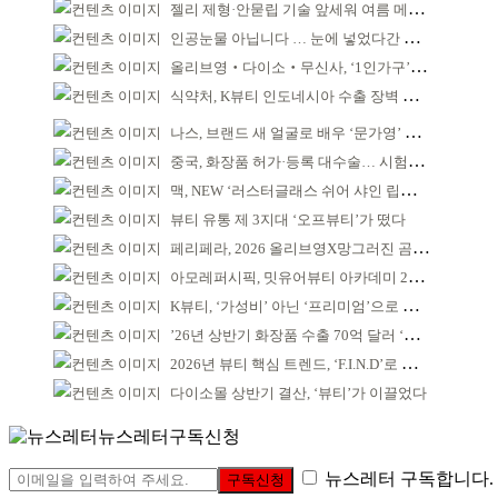
젤리 제형·안묻립 기술 앞세워 여름 메이크업 시장 공략
인공눈물 아닙니다 … 눈에 넣었다간 각막 손상
올리브영‧다이소‧무신사, ‘1인가구’가 이끈다
식약처, K뷰티 인도네시아 수출 장벽 완화 성과
나스, 브랜드 새 얼굴로 배우 ‘문가영’ 발탁
중국, 화장품 허가·등록 대수술… 시험자료 공용 허용
맥, NEW ‘러스터글래스 쉬어 샤인 립스틱’ 출시
뷰티 유통 제 3지대 ‘오프뷰티’가 떴다
페리페라, 2026 올리브영X망그러진 곰 콜라보
아모레퍼시픽, 밋유어뷰티 아카데미 2기 발대식
K뷰티, ‘가성비’ 아닌 ‘프리미엄’으로 승부걸어야
’26년 상반기 화장품 수출 70억 달러 ‘역대 최고’
2026년 뷰티 핵심 트렌드, ‘F.I.N.D’로 읽는다
다이소몰 상반기 결산, ‘뷰티’가 이끌었다
뉴스레터구독신청
뉴스레터 구독합니다.
구독신청