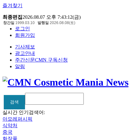
즐겨찾기
최종편집
2026.08.07 오후 7:43:12(금)
창간일
1999.03.10
발행일
2026.08.08(토)
로그인
회원가입
기사제보
광고안내
주간신문CMN 구독신청
알림
검색
검색
실시간 인기검색어:
아모레퍼시픽
식약처
중국
화장품