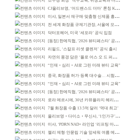
조수경 회장 “직무교육, 위생교육과 다르다”
CJ올리브영, ‘어드밴스드 더마’ 론칭 K더마 육성 박차
미샤, 일본서 재구매·맞춤형 신제품 흥행 ‘쌍끌이’
전 세계 화장품 규제기관장, 서울에 모인다
닥터포헤어, 미국 ‘세포라’ 공식 입점
[동정] 한메직협, ‘2026 뷰티페스타’ 공동 주최
리필드, ‘스칼프 리셋 클렌저’ 공식 출시
자연의 풍경 담은 ‘폴로 어스 오 드 퍼퓸’ 4종 출시
“인재‧심리‧AI로 그린 미래 뷰티 교육”
중국, 화장품 허가·등록 대수술… 시험자료 공용 허용
“인재‧심리‧AI로 그린 미래 뷰티 교육”
[동정] 한메직협, ‘2026 뷰티페스타’ 공동 주최
로라 메르시에, 30년 카뮤플라지 헤리티지 담아
7월 화장품 수출 13.5억 달러 ‘역대 최고’
올리브영‧다이소‧무신사, ‘1인가구’가 이끈다
미샤, ‘PDRN NAD+ 라인업 ‘리프팅 마스크’ 출시
젤리 제형·안묻립 기술 앞세워 여름 메이크업 시장 공략