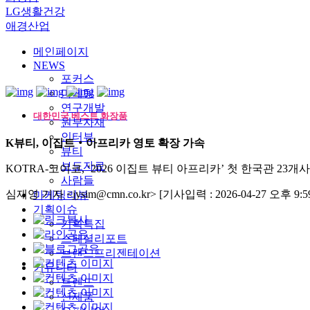
LG생활건강
애경산업
메인페이지
NEWS
포커스
마케팅
연구개발
대한민국 베스트 화장품
원부자재
인터뷰
K뷰티, 이집트‧아프리카 영토 확장 가속
뷰티
보도자료
KOTRA-코이코, ‘2026 이집트 뷰티 아프리카’ 첫 한국관 23개
사람들
심재영 기자 <jysim@cmn.co.kr>
[기사입력 : 2026-04-27 오후 9:59
마케팅리뷰
기획이슈
기획특집
스페셜리포트
브랜드프리젠테이션
커뮤니티
트렌드
신제품