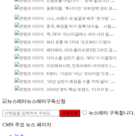
인공눈물 아닙니다 … 눈에 넣었다간 각막 손상
동화약품, ‘후시다인’ 피부장벽 관리 초점 ‘리브랜딩’
나스, 브랜드 새 얼굴로 배우 ‘문가영’ 발탁
중국, 화장품 허가·등록 대수술… 시험자료 공용 허용
맥, NEW ‘러스터글래스 쉬어 샤인 립스틱’ 출시
뷰티 유통 제 3지대 ‘오프뷰티’가 떴다
페리페라, 2026 올리브영X망그러진 곰 콜라보
다이소몰 상반기 결산, ‘뷰티’가 이끌었다
아모레퍼시픽, 밋유어뷰티 아카데미 2기 발대식
K뷰티, ‘가성비’ 아닌 ‘프리미엄’으로 승부걸어야
’26년 상반기 화장품 수출 70억 달러 ‘역대 최고’
2026년 뷰티 핵심 트렌드, ‘F.I.N.D’로 읽는다
뉴스레터구독신청
뉴스레터 구독합니다.
구독신청
CMN 주요 뉴스 페이지
뉴스