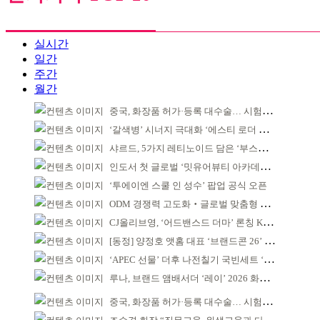
실시간
일간
주간
월간
중국, 화장품 허가·등록 대수술… 시험자료 공용 허용
‘갈색병’ 시너지 극대화 ‘에스티 로더 스킨부스터’ 출시
샤르드, 5가지 레티노이드 담은 ‘부스팅 세럼’ 출시
인도서 첫 글로벌 ‘밋유어뷰티 아카데미’ 출범
‘투에이엔 스쿨 인 성수’ 팝업 공식 오픈
ODM 경쟁력 고도화‧글로벌 맞춤형 제조 역량 강화
CJ올리브영, ‘어드밴스드 더마’ 론칭 K더마 육성 박차
[동정] 양정호 앳홈 대표 ‘브랜드콘 26’ 강연
‘APEC 선물’ 더후 나전칠기 국빈세트 ‘레드닷 어워드’ 본상
루나, 브랜드 앰배서더 ‘레이’ 2026 화보 공개
중국, 화장품 허가·등록 대수술… 시험자료 공용 허용