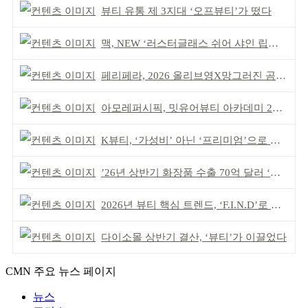
뷰티 유통 제 3지대 ‘오프뷰티’가 떴다
맥, NEW ‘러스터글래스 쉬어 샤인 립스틱’ 출시
페리페라, 2026 올리브영X망그러진 곰 콜라보
아모레퍼시픽, 밋유어뷰티 아카데미 2기 발대식
K뷰티, ‘가성비’ 아닌 ‘프리미엄’으로 승부걸어야
’26년 상반기 화장품 수출 70억 달러 ‘역대 최고’
2026년 뷰티 핵심 트렌드, ‘F.I.N.D’로 읽는다
다이소몰 상반기 결산, ‘뷰티’가 이끌었다
CMN 주요 뉴스 페이지
뉴스