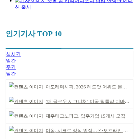
앳홈 톰 키티버니포니 협업 한정판 에디
션 출시
인기기사 TOP 10
실시간
일간
주간
월간
아모레퍼시픽, 2026 레드닷 어워드 본상 2개 수상
‘더 글로우 시그니처’ 미국 틱톡샵 디바이스 부문 1위
제주테크노파크, 입주기업 15개사 모집
이옴, 시코르 정식 입점…온·오프라인 유통망 확대