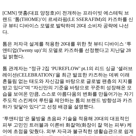
[CMN] 앳홈(대표 양정호)이 전개하는 프라이빗 에스테틱 브
랜드 ‘톰(THOME)’이 르세라핌(LE SSERAFIM)의 카즈하를 신
규 뷰티 디바이스 모델로 발탁하며 20대 소비자 공략에 나선
다.
톰은 저자극 설계를 적용한 20대를 위한 첫 뷰티 디바이스 ‘투
앤티업(Twenty up)’의 모델로 카즈하를 선정했다고 지난달 28
일 밝혔다.
톰 관계자는 “정규 2집 ‘PUREFLOW’ pt.1의 리드 싱글 ‘셀러브
레이션(CELEBRATION)’을 최근 발표한 카즈하는 데뷔 이래
흔들림 없는 태도와 자신감을 바탕으로 글로벌 팬층의 지지를
받고 있다”며 “자신만의 기준을 바탕으로 꾸준히 성장해온 모
습을 보여온 만큼, 스스로 아름다움의 변화를 만들어가는 자기
주도적 스킨케어 루틴을 제안하는 톰의 브랜드 방향성과 카즈
하가 맞닿아 있다”고 선정 배경을 설명했다.
‘투앤티업’은 물방울 초음파 기술을 적용해 20대의 대표적인
피부 고민인 트러블과 이른바 화잘먹(화장이 잘 먹는 피부) 케
어에 초점을 맞췄다. 외부 자극과 불규칙한 생활습관으로 쉽게