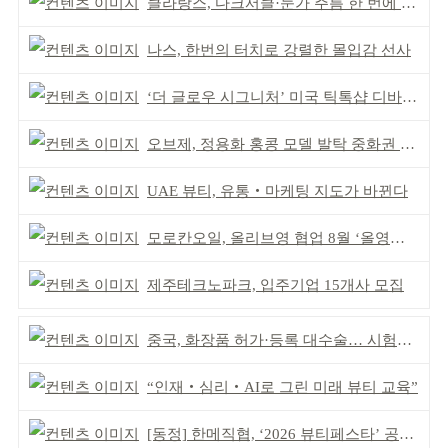
클라랑스, 다크서클·눈가 주름 한 번에 더블 케어
나스, 한번의 터치로 강렬한 몰입감 선사
‘더 글로우 시그니처’ 미국 틱톡샵 디바이스 부문 1위
오브제, 정용화 홍콩 모델 발탁 중화권 공략 강화
UAE 뷰티, 유통‧마케팅 지도가 바뀐다
모로칸오일, 올리브영 협업 8월 ‘올영픽’ 선정
제주테크노파크, 입주기업 15개사 모집
중국, 화장품 허가·등록 대수술… 시험자료 공용 허용
“인재‧심리‧AI로 그린 미래 뷰티 교육”
[동정] 한메직협, ‘2026 뷰티페스타’ 공동 주최