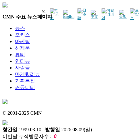
언
CMN 주요 뉴스페이지
어
뉴스
포커스
마케팅
신제품
뷰티
인터뷰
사람들
마케팅리뷰
기획특집
커뮤니티
© 2001-2025 CMN
창간일
1999.03.10
발행일
2026.08.09(일)
0
이번달 누적방문자수 :