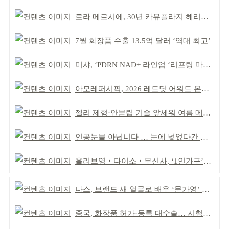
로라 메르시에, 30년 카뮤플라지 헤리티지 담아
7월 화장품 수출 13.5억 달러 ‘역대 최고’
미샤, ‘PDRN NAD+ 라인업 ‘리프팅 마스크’ 출시
아모레퍼시픽, 2026 레드닷 어워드 본상 2개 수상
젤리 제형·안묻립 기술 앞세워 여름 메이크업 시장 공략
인공눈물 아닙니다 … 눈에 넣었다간 각막 손상
올리브영‧다이소‧무신사, ‘1인가구’가 이끈다
나스, 브랜드 새 얼굴로 배우 ‘문가영’ 발탁
중국, 화장품 허가·등록 대수술… 시험자료 공용 허용