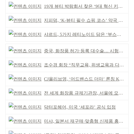
19개 뷰티 박람회서 찾은 ‘9대 혁신 키워드’
지피덤, ‘K-뷰티 필수 쇼핑 코스’ 약국 공략
샤르드, 5가지 레티노이드 담은 ‘부스팅 세럼’ 출시
중국, 화장품 허가·등록 대수술… 시험자료 공용 허용
조수경 회장 “직무교육, 위생교육과 다르다”
CJ올리브영, ‘어드밴스드 더마’ 론칭 K더마 육성 박차
전 세계 화장품 규제기관장, 서울에 모인다
닥터포헤어, 미국 ‘세포라’ 공식 입점
미샤, 일본서 재구매·맞춤형 신제품 흥행 ‘쌍끌이’