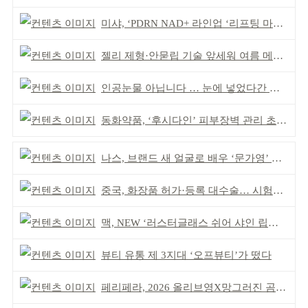
미샤, ‘PDRN NAD+ 라인업 ‘리프팅 마스크’ 출시
젤리 제형·안묻립 기술 앞세워 여름 메이크업 시장 공략
인공눈물 아닙니다 … 눈에 넣었다간 각막 손상
동화약품, ‘후시다인’ 피부장벽 관리 초점 ‘리브랜딩’
나스, 브랜드 새 얼굴로 배우 ‘문가영’ 발탁
중국, 화장품 허가·등록 대수술… 시험자료 공용 허용
맥, NEW ‘러스터글래스 쉬어 샤인 립스틱’ 출시
뷰티 유통 제 3지대 ‘오프뷰티’가 떴다
페리페라, 2026 올리브영X망그러진 곰 콜라보