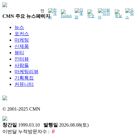
언
CMN 주요 뉴스페이지
어
뉴스
포커스
마케팅
신제품
뷰티
인터뷰
사람들
마케팅리뷰
기획특집
커뮤니티
© 2001-2025 CMN
창간일
1999.03.10
발행일
2026.08.08(토)
0
이번달 누적방문자수 :