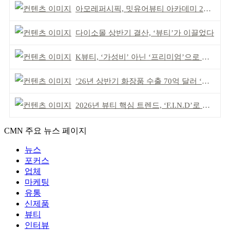
아모레퍼시픽, 밋유어뷰티 아카데미 2기 발대식
다이소몰 상반기 결산, ‘뷰티’가 이끌었다
K뷰티, ‘가성비’ 아닌 ‘프리미엄’으로 승부걸어야
’26년 상반기 화장품 수출 70억 달러 ‘역대 최고’
2026년 뷰티 핵심 트렌드, ‘F.I.N.D’로 읽는다
CMN 주요 뉴스 페이지
뉴스
포커스
업체
마케팅
유통
신제품
뷰티
인터뷰