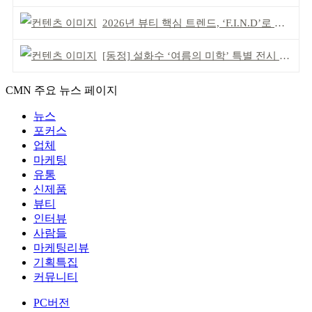
2026년 뷰티 핵심 트렌드, ‘F.I.N.D’로 읽는다
[동정] 설화수 ‘여름의 미학’ 특별 전시 개최
CMN 주요 뉴스 페이지
뉴스
포커스
업체
마케팅
유통
신제품
뷰티
인터뷰
사람들
마케팅리뷰
기획특집
커뮤니티
PC버전