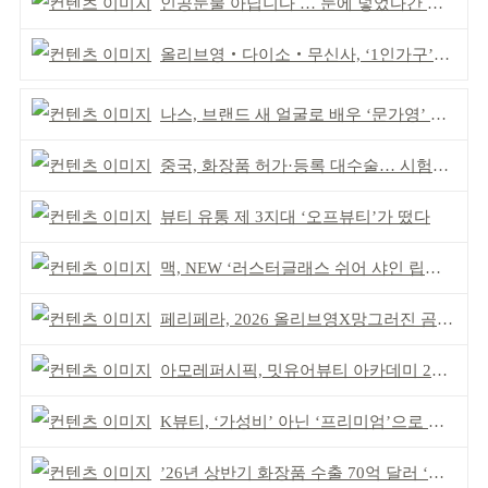
인공눈물 아닙니다 … 눈에 넣었다간 각막 손상
올리브영‧다이소‧무신사, ‘1인가구’가 이끈다
나스, 브랜드 새 얼굴로 배우 ‘문가영’ 발탁
중국, 화장품 허가·등록 대수술… 시험자료 공용 허용
뷰티 유통 제 3지대 ‘오프뷰티’가 떴다
맥, NEW ‘러스터글래스 쉬어 샤인 립스틱’ 출시
페리페라, 2026 올리브영X망그러진 곰 콜라보
아모레퍼시픽, 밋유어뷰티 아카데미 2기 발대식
K뷰티, ‘가성비’ 아닌 ‘프리미엄’으로 승부걸어야
’26년 상반기 화장품 수출 70억 달러 ‘역대 최고’