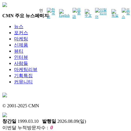
언
CMN 주요 뉴스페이지
어
뉴스
포커스
마케팅
신제품
뷰티
인터뷰
사람들
마케팅리뷰
기획특집
커뮤니티
© 2001-2025 CMN
창간일
1999.03.10
발행일
2026.08.09(일)
0
이번달 누적방문자수 :