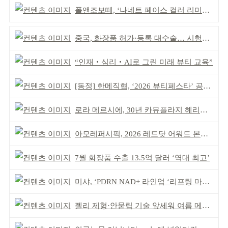
폴앤조보떼, ‘나네트 페이스 컬러 리미티드’ 출시
중국, 화장품 허가·등록 대수술… 시험자료 공용 허용
“인재‧심리‧AI로 그린 미래 뷰티 교육”
[동정] 한메직협, ‘2026 뷰티페스타’ 공동 주최
로라 메르시에, 30년 카뮤플라지 헤리티지 담아
아모레퍼시픽, 2026 레드닷 어워드 본상 2개 수상
7월 화장품 수출 13.5억 달러 ‘역대 최고’
미샤, ‘PDRN NAD+ 라인업 ‘리프팅 마스크’ 출시
젤리 제형·안묻립 기술 앞세워 여름 메이크업 시장 공략