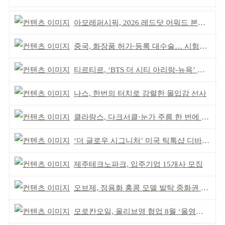
아모레퍼시픽, 2026 레드닷 어워드 본상 2개 수상
중국, 화장품 허가·등록 대수술… 시험자료 공용 허용
티르티르, ‘BTS 더 시티 아리랑-뉴욕’ 참여
나스, 한번의 터치로 강렬한 몰입감 선사
클라랑스, 다크서클·눈가 주름 한 번에 더블 케어
‘더 글로우 시그니처’ 미국 틱톡샵 디바이스 부문 1위
제주테크노파크, 입주기업 15개사 모집
오브제, 정용화 홍콩 모델 발탁 중화권 공략 강화
모로칸오일, 올리브영 협업 8월 ‘올영픽’ 선정