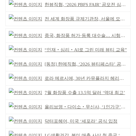
한뷰직협, ‘2026 PBFS FAIR’ 공모전 심사 성료
전 세계 화장품 규제기관장, 서울에 모인다
중국, 화장품 허가·등록 대수술… 시험자료 공용 허용
“인재‧심리‧AI로 그린 미래 뷰티 교육”
[동정] 한메직협, ‘2026 뷰티페스타’ 공동 주최
로라 메르시에, 30년 카뮤플라지 헤리티지 담아
7월 화장품 수출 13.5억 달러 ‘역대 최고’
올리브영‧다이소‧무신사, ‘1인가구’가 이끈다
닥터포헤어, 미국 ‘세포라’ 공식 입점
LG생활건강, 북미 매출 사상 첫 중국 ‘추월’