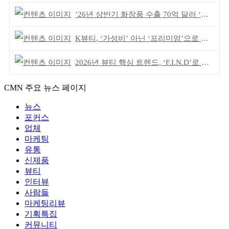
’26년 상반기 화장품 수출 70억 달러 ‘역대 최고’
K뷰티, ‘가성비’ 아닌 ‘프리미엄’으로 승부걸어야
2026년 뷰티 핵심 트렌드, ‘F.I.N.D’로 읽는다
CMN 주요 뉴스 페이지
뉴스
포커스
업체
마케팅
유통
신제품
뷰티
인터뷰
사람들
마케팅리뷰
기획특집
커뮤니티