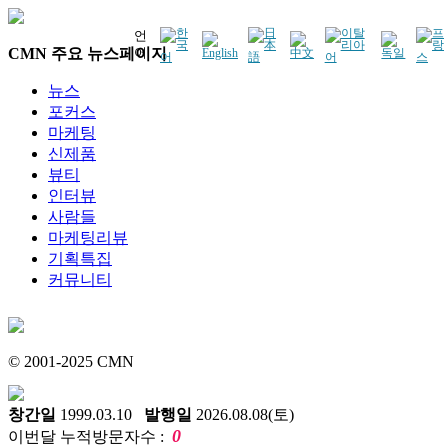
언
CMN 주요 뉴스페이지
어
뉴스
포커스
마케팅
신제품
뷰티
인터뷰
사람들
마케팅리뷰
기획특집
커뮤니티
© 2001-2025 CMN
창간일
1999.03.10
발행일
2026.08.08(토)
0
이번달 누적방문자수 :