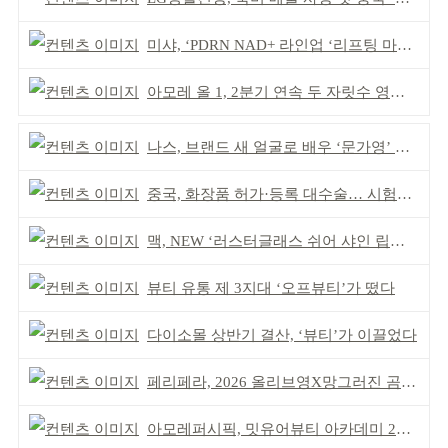
미샤, ‘PDRN NAD+ 라인업 ‘리프팅 마스크’ 출시
아모레 올 1, 2분기 연속 두 자릿수 영업이익률 기록
나스, 브랜드 새 얼굴로 배우 ‘문가영’ 발탁
중국, 화장품 허가·등록 대수술… 시험자료 공용 허용
맥, NEW ‘러스터글래스 쉬어 샤인 립스틱’ 출시
뷰티 유통 제 3지대 ‘오프뷰티’가 떴다
다이소몰 상반기 결산, ‘뷰티’가 이끌었다
페리페라, 2026 올리브영X망그러진 곰 콜라보
아모레퍼시픽, 밋유어뷰티 아카데미 2기 발대식