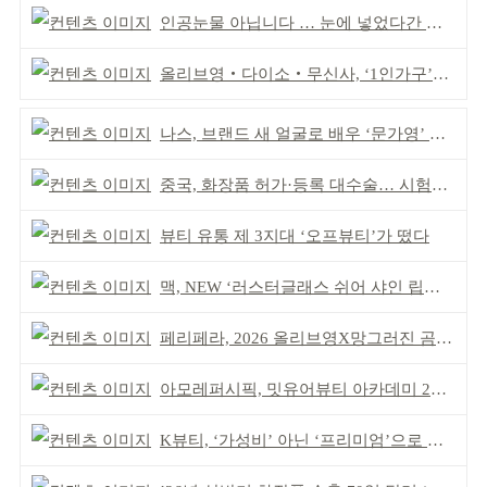
인공눈물 아닙니다 … 눈에 넣었다간 각막 손상
올리브영‧다이소‧무신사, ‘1인가구’가 이끈다
나스, 브랜드 새 얼굴로 배우 ‘문가영’ 발탁
중국, 화장품 허가·등록 대수술… 시험자료 공용 허용
뷰티 유통 제 3지대 ‘오프뷰티’가 떴다
맥, NEW ‘러스터글래스 쉬어 샤인 립스틱’ 출시
페리페라, 2026 올리브영X망그러진 곰 콜라보
아모레퍼시픽, 밋유어뷰티 아카데미 2기 발대식
K뷰티, ‘가성비’ 아닌 ‘프리미엄’으로 승부걸어야