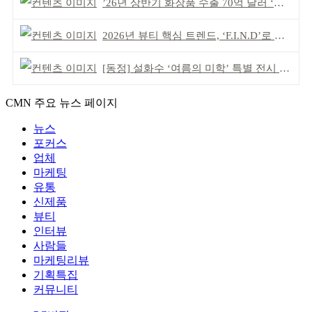
’26년 상반기 화장품 수출 70억 달러 ‘역대 최고’
2026년 뷰티 핵심 트렌드, ‘F.I.N.D’로 읽는다
[동정] 설화수 ‘여름의 미학’ 특별 전시 개최
CMN 주요 뉴스 페이지
뉴스
포커스
업체
마케팅
유통
신제품
뷰티
인터뷰
사람들
마케팅리뷰
기획특집
커뮤니티