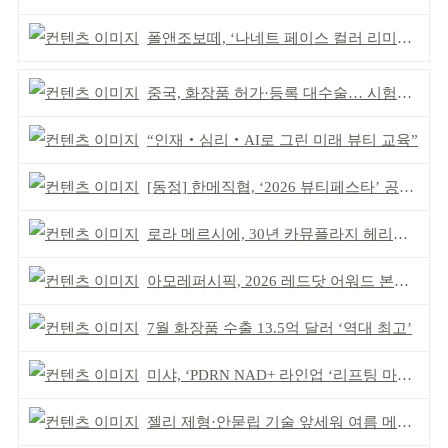
폴앤조보떼, ‘나네트 페이스 컬러 리미티드’ 출시
중국, 화장품 허가·등록 대수술… 시험자료 공용 허용
“인재‧심리‧AI로 그린 미래 뷰티 교육”
[동정] 한메직협, ‘2026 뷰티페스타’ 공동 주최
로라 메르시에, 30년 카뮤플라지 헤리티지 담아
아모레퍼시픽, 2026 레드닷 어워드 본상 2개 수상
7월 화장품 수출 13.5억 달러 ‘역대 최고’
미샤, ‘PDRN NAD+ 라인업 ‘리프팅 마스크’ 출시
젤리 제형·안묻립 기술 앞세워 여름 메이크업 시장 공략