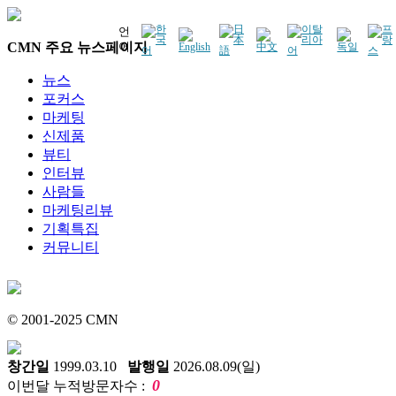
언
CMN 주요 뉴스페이지
어
뉴스
포커스
마케팅
신제품
뷰티
인터뷰
사람들
마케팅리뷰
기획특집
커뮤니티
© 2001-2025 CMN
창간일
1999.03.10
발행일
2026.08.09(일)
0
이번달 누적방문자수 :