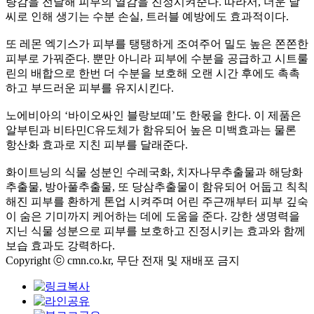
량감을 전달해 피부의 열감을 진정시켜준다. 따라서, 더운 날
씨로 인해 생기는 수분 손실, 트러블 예방에도 효과적이다.
또 레몬 엑기스가 피부를 탱탱하게 조여주어 밀도 높은 쫀쫀한
피부로 가꿔준다. 뿐만 아니라 피부에 수분을 공급하고 시트룰
린의 배합으로 한번 더 수분을 보호해 오랜 시간 후에도 촉촉
하고 부드러운 피부를 유지시킨다.
노에비아의 ‘바이오싸인 블랑보떼’도 한몫을 한다. 이 제품은
알부틴과 비타민C유도체가 함유되어 높은 미백효과는 물론
항산화 효과로 지친 피부를 달래준다.
화이트닝의 식물 성분인 수레국화, 치자나무추출물과 해당화
추출물, 방아풀추출물, 또 당삼추출물이 함유되어 어둡고 칙칙
해진 피부를 환하게 톤업 시켜주며 어린 주근깨부터 피부 깊숙
이 숨은 기미까지 케어하는 데에 도움을 준다. 강한 생명력을
지닌 식물 성분으로 피부를 보호하고 진정시키는 효과와 함께
보습 효과도 강력하다.
Copyright ⓒ cmn.co.kr, 무단 전재 및 재배포 금지