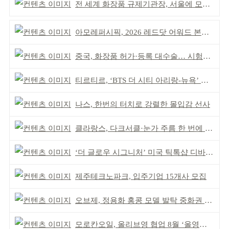
전 세계 화장품 규제기관장, 서울에 모인다
아모레퍼시픽, 2026 레드닷 어워드 본상 2개 수상
중국, 화장품 허가·등록 대수술… 시험자료 공용 허용
티르티르, ‘BTS 더 시티 아리랑-뉴욕’ 참여
나스, 한번의 터치로 강렬한 몰입감 선사
클라랑스, 다크서클·눈가 주름 한 번에 더블 케어
‘더 글로우 시그니처’ 미국 틱톡샵 디바이스 부문 1위
제주테크노파크, 입주기업 15개사 모집
오브제, 정용화 홍콩 모델 발탁 중화권 공략 강화
모로칸오일, 올리브영 협업 8월 ‘올영픽’ 선정