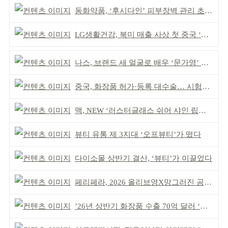
동화약품, ‘후시다인’ 피부장벽 관리 초점 ‘리브랜딩’
LG생활건강, 북미 매출 사상 첫 중국 ‘추월’
나스, 브랜드 새 얼굴로 배우 ‘문가영’ 발탁
중국, 화장품 허가·등록 대수술… 시험자료 공용 허용
맥, NEW ‘러스터글래스 쉬어 샤인 립스틱’ 출시
뷰티 유통 제 3지대 ‘오프뷰티’가 떴다
다이소몰 상반기 결산, ‘뷰티’가 이끌었다
페리페라, 2026 올리브영X망그러진 곰 콜라보
’26년 상반기 화장품 수출 70억 달러 ‘역대 최고’