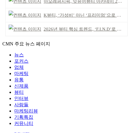
아모레퍼시픽, 밋유어뷰티 아카데미 2기 발대식
K뷰티, ‘가성비’ 아닌 ‘프리미엄’으로 승부걸어야
2026년 뷰티 핵심 트렌드, ‘F.I.N.D’로 읽는다
CMN 주요 뉴스 페이지
뉴스
포커스
업체
마케팅
유통
신제품
뷰티
인터뷰
사람들
마케팅리뷰
기획특집
커뮤니티