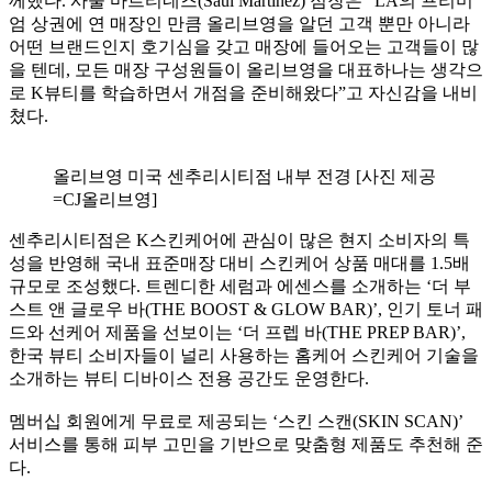
께했다. 사울 마르티네즈(Saul Martinez) 점장은 “LA의 프리미
엄 상권에 연 매장인 만큼 올리브영을 알던 고객 뿐만 아니라
어떤 브랜드인지 호기심을 갖고 매장에 들어오는 고객들이 많
을 텐데, 모든 매장 구성원들이 올리브영을 대표하나는 생각으
로 K뷰티를 학습하면서 개점을 준비해왔다”고 자신감을 내비
쳤다.
올리브영 미국 센추리시티점 내부 전경 [사진 제공
=CJ올리브영]
센추리시티점은 K스킨케어에 관심이 많은 현지 소비자의 특
성을 반영해 국내 표준매장 대비 스킨케어 상품 매대를 1.5배
규모로 조성했다. 트렌디한 세럼과 에센스를 소개하는 ‘더 부
스트 앤 글로우 바(THE BOOST & GLOW BAR)’, 인기 토너 패
드와 선케어 제품을 선보이는 ‘더 프렙 바(THE PREP BAR)’,
한국 뷰티 소비자들이 널리 사용하는 홈케어 스킨케어 기술을
소개하는 뷰티 디바이스 전용 공간도 운영한다.
멤버십 회원에게 무료로 제공되는 ‘스킨 스캔(SKIN SCAN)’
서비스를 통해 피부 고민을 기반으로 맞춤형 제품도 추천해 준
다.