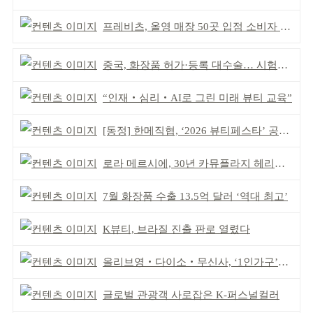
프레비츠, 올영 매장 50곳 입점 소비자 접점 강화
중국, 화장품 허가·등록 대수술… 시험자료 공용 허용
“인재‧심리‧AI로 그린 미래 뷰티 교육”
[동정] 한메직협, ‘2026 뷰티페스타’ 공동 주최
로라 메르시에, 30년 카뮤플라지 헤리티지 담아
7월 화장품 수출 13.5억 달러 ‘역대 최고’
K뷰티, 브라질 진출 판로 열렸다
올리브영‧다이소‧무신사, ‘1인가구’가 이끈다
글로벌 관광객 사로잡은 K-퍼스널컬러