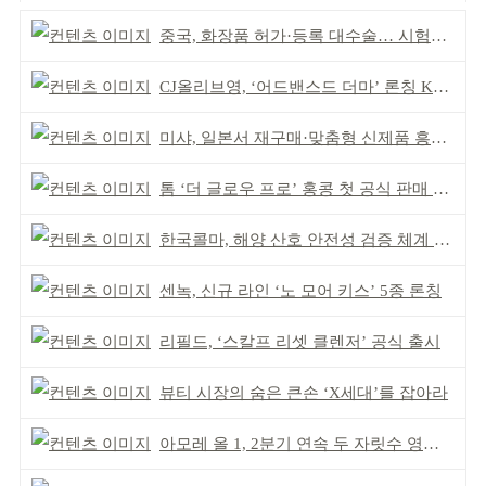
중국, 화장품 허가·등록 대수술… 시험자료 공용 허용
CJ올리브영, ‘어드밴스드 더마’ 론칭 K더마 육성 박차
미샤, 일본서 재구매·맞춤형 신제품 흥행 ‘쌍끌이’
톰 ‘더 글로우 프로’ 홍콩 첫 공식 판매 완판
한국콜마, 해양 산호 안전성 검증 체계 구축
센녹, 신규 라인 ‘노 모어 키스’ 5종 론칭
리필드, ‘스칼프 리셋 클렌저’ 공식 출시
뷰티 시장의 숨은 큰손 ‘X세대’를 잡아라
아모레 올 1, 2분기 연속 두 자릿수 영업이익률 기록