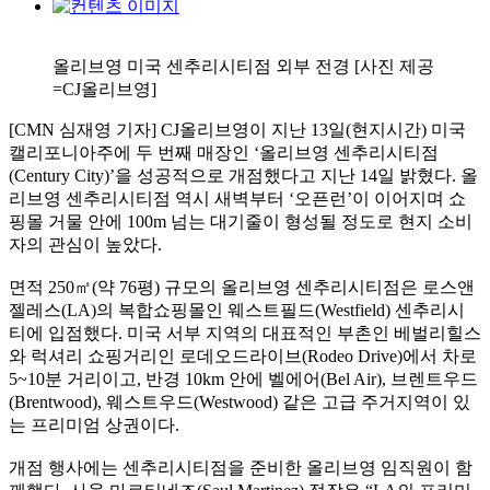
올리브영 미국 센추리시티점 외부 전경 [사진 제공
=CJ올리브영]
[CMN 심재영 기자] CJ올리브영이 지난 13일(현지시간) 미국
캘리포니아주에 두 번째 매장인 ‘올리브영 센추리시티점
(Century City)’을 성공적으로 개점했다고 지난 14일 밝혔다. 올
리브영 센추리시티점 역시 새벽부터 ‘오픈런’이 이어지며 쇼
핑몰 거물 안에 100m 넘는 대기줄이 형성될 정도로 현지 소비
자의 관심이 높았다.
면적 250㎡(약 76평) 규모의 올리브영 센추리시티점은 로스앤
젤레스(LA)의 복합쇼핑몰인 웨스트필드(Westfield) 센추리시
티에 입점했다. 미국 서부 지역의 대표적인 부촌인 베벌리힐스
와 럭셔리 쇼핑거리인 로데오드라이브(Rodeo Drive)에서 차로
5~10분 거리이고, 반경 10km 안에 벨에어(Bel Air), 브렌트우드
(Brentwood), 웨스트우드(Westwood) 같은 고급 주거지역이 있
는 프리미엄 상권이다.
개점 행사에는 센추리시티점을 준비한 올리브영 임직원이 함