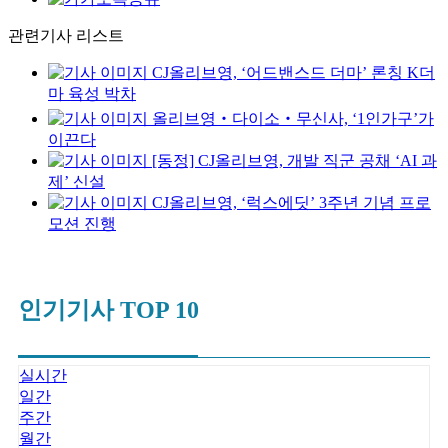
관련기사 리스트
CJ올리브영, ‘어드밴스드 더마’ 론칭 K더
마 육성 박차
올리브영‧다이소‧무신사, ‘1인가구’가
이끈다
[동정] CJ올리브영, 개발 직군 공채 ‘AI 과
제’ 신설
CJ올리브영, ‘럭스에딧’ 3주년 기념 프로
모션 진행
인기기사 TOP 10
실시간
일간
주간
월간