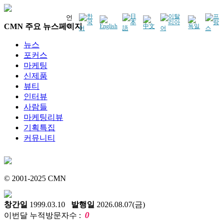
언
CMN 주요 뉴스페이지
어
뉴스
포커스
마케팅
신제품
뷰티
인터뷰
사람들
마케팅리뷰
기획특집
커뮤니티
© 2001-2025 CMN
창간일
1999.03.10
발행일
2026.08.07(금)
0
이번달 누적방문자수 :