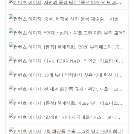
자연의 풍경 담은 ‘폴로 어스 오 드 퍼퓸’ 4종 출시
중국, 화장품 허가·등록 대수술… 시험자료 공용 허용
“인재‧심리‧AI로 그린 미래 뷰티 교육”
[동정] 한메직협, ‘2026 뷰티페스타’ 공동 주최
미샤, ‘PDRN NAD+ 라인업 ‘리프팅 마스크’ 출시
19개 뷰티 박람회서 찾은 ‘9대 혁신 키워드’
전 세계 화장품 규제기관장, 서울에 모인다
[동정] 한메직협, 베트남뷰티비즈니스협회와 MOU
‘갈색병’ 시너지 극대화 ‘에스티 로더 스킨부스터’ 출시
7월 화장품 수출 13.5억 달러 ‘역대 최고’