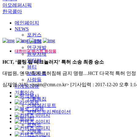
아모레퍼시픽
한국콜마
메인페이지
NEWS
포커스
마케팅
연구개발
대한민국 베스트 화장품
원부자재
인터뷰
HCT, ‘쿨링 팁 테크놀러지’ 특허 소송 최종 승소
뷰티
대법원, 연우 측에 특허침해 금지 명령…HCT 다국적 특허 인정
보도자료
사람들
심재영 기자 <jysim@cmn.co.kr>
[기사입력 : 2017-12-20 오후 1:14
마케팅리뷰
기획이슈
기획특집
스페셜리포트
브랜드프리젠테이션
커뮤니티
트렌드
신제품