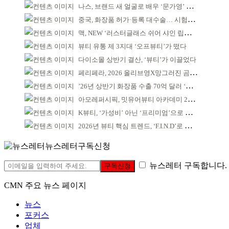
나스, 브랜드 새 얼굴로 배우 ‘문가영’ 발탁
중국, 화장품 허가·등록 대수술… 시험자료 공용 허용
맥, NEW ‘러스터글래스 쉬어 샤인 립스틱’ 출시
뷰티 유통 제 3지대 ‘오프뷰티’가 떴다
다이소몰 상반기 결산, ‘뷰티’가 이끌었다
페리페라, 2026 올리브영X망그러진 곰 콜라보
’26년 상반기 화장품 수출 70억 달러 ‘역대 최고’
아모레퍼시픽, 밋유어뷰티 아카데미 2기 발대식
K뷰티, ‘가성비’ 아닌 ‘프리미엄’으로 승부걸어야
2026년 뷰티 핵심 트렌드, ‘F.I.N.D’로 읽는다
뉴스레터구독신청
뉴스레터 구독합니다.
구독신청
CMN 주요 뉴스 페이지
뉴스
포커스
업체