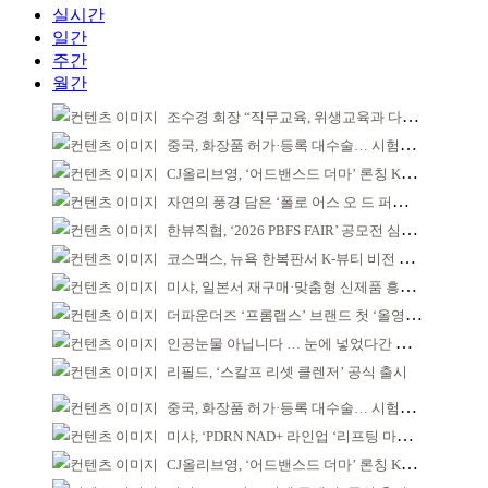
실시간
일간
주간
월간
조수경 회장 “직무교육, 위생교육과 다르다”
중국, 화장품 허가·등록 대수술… 시험자료 공용 허용
CJ올리브영, ‘어드밴스드 더마’ 론칭 K더마 육성 박차
자연의 풍경 담은 ‘폴로 어스 오 드 퍼퓸’ 4종 출시
한뷰직협, ‘2026 PBFS FAIR’ 공모전 심사 성료
코스맥스, 뉴욕 한복판서 K-뷰티 비전 제시
미샤, 일본서 재구매·맞춤형 신제품 흥행 ‘쌍끌이’
더파운더즈 ‘프롬랩스’ 브랜드 첫 ‘올영픽’ 선정
인공눈물 아닙니다 … 눈에 넣었다간 각막 손상
리필드, ‘스칼프 리셋 클렌저’ 공식 출시
중국, 화장품 허가·등록 대수술… 시험자료 공용 허용
미샤, ‘PDRN NAD+ 라인업 ‘리프팅 마스크’ 출시
CJ올리브영, ‘어드밴스드 더마’ 론칭 K더마 육성 박차