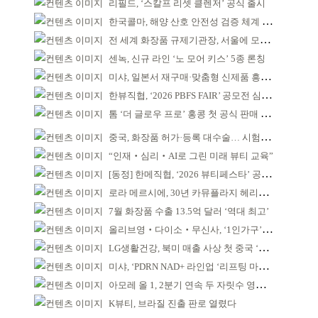
리필드, ‘스칼프 리셋 클렌저’ 공식 출시
한국콜마, 해양 산호 안전성 검증 체계 구축
전 세계 화장품 규제기관장, 서울에 모인다
센녹, 신규 라인 ‘노 모어 키스’ 5종 론칭
미샤, 일본서 재구매·맞춤형 신제품 흥행 ‘쌍끌이’
한뷰직협, ‘2026 PBFS FAIR’ 공모전 심사 성료
톰 ‘더 글로우 프로’ 홍콩 첫 공식 판매 완판
중국, 화장품 허가·등록 대수술… 시험자료 공용 허용
“인재‧심리‧AI로 그린 미래 뷰티 교육”
[동정] 한메직협, ‘2026 뷰티페스타’ 공동 주최
로라 메르시에, 30년 카뮤플라지 헤리티지 담아
7월 화장품 수출 13.5억 달러 ‘역대 최고’
올리브영‧다이소‧무신사, ‘1인가구’가 이끈다
LG생활건강, 북미 매출 사상 첫 중국 ‘추월’
미샤, ‘PDRN NAD+ 라인업 ‘리프팅 마스크’ 출시
아모레 올 1, 2분기 연속 두 자릿수 영업이익률 기록
K뷰티, 브라질 진출 판로 열렸다