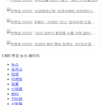
다이소몰 상반기 결산, ‘뷰티’가 이끌었다
아모레퍼시픽, 밋유어뷰티 아카데미 2기 발대식
K뷰티, ‘가성비’ 아닌 ‘프리미엄’으로 승부걸어야
’26년 상반기 화장품 수출 70억 달러 ‘역대 최고’
2026년 뷰티 핵심 트렌드, ‘F.I.N.D’로 읽는다
CMN 주요 뉴스 페이지
뉴스
포커스
업체
마케팅
유통
신제품
뷰티
인터뷰
사람들