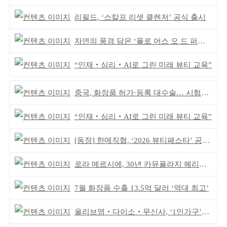
리필드, ‘스칼프 리셋 클렌저’ 공식 출시
자연의 풍경 담은 ‘폴로 어스 오 드 퍼퓸’ 4종 출시
“인재‧심리‧AI로 그린 미래 뷰티 교육”
중국, 화장품 허가·등록 대수술… 시험자료 공용 허용
“인재‧심리‧AI로 그린 미래 뷰티 교육”
[동정] 한메직협, ‘2026 뷰티페스타’ 공동 주최
로라 메르시에, 30년 카뮤플라지 헤리티지 담아
7월 화장품 수출 13.5억 달러 ‘역대 최고’
올리브영‧다이소‧무신사, ‘1인가구’가 이끈다