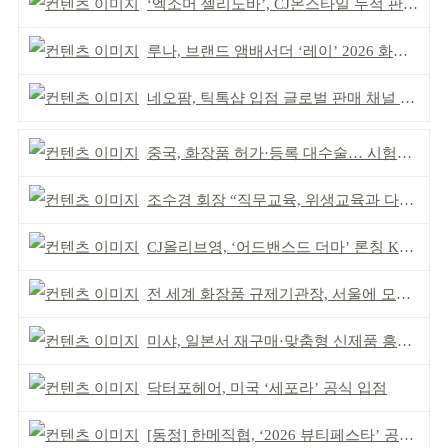
‘엑소머 셀리노바’, CJ온스타일 누적 판매 100억 원 돌파
루나, 브랜드 앰배서더 ‘레이’ 2026 화보 공개
네오팜, 틱톡샵 입점 글로벌 판매 채널 다각화
중국, 화장품 허가·등록 대수술… 시험자료 공용 허용
조수경 회장 “직무교육, 위생교육과 다르다”
CJ올리브영, ‘어드밴스드 더마’ 론칭 K더마 육성 박차
전 세계 화장품 규제기관장, 서울에 모인다
미샤, 일본서 재구매·맞춤형 신제품 흥행 ‘쌍끌이’
닥터포헤어, 미국 ‘세포라’ 공식 입점
[동정] 한메직협, ‘2026 뷰티페스타’ 공동 주최