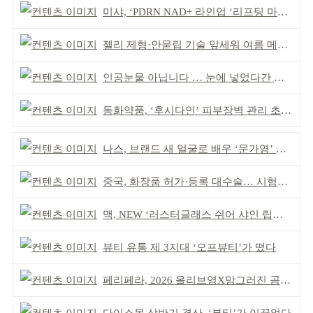
미샤, ‘PDRN NAD+ 라인업 ‘리프팅 마스크’ 출시
젤리 제형·안묻립 기술 앞세워 여름 메이크업 시장 공략
인공눈물 아닙니다 … 눈에 넣었다간 각막 손상
동화약품, ‘후시다인’ 피부장벽 관리 초점 ‘리브랜딩’
나스, 브랜드 새 얼굴로 배우 ‘문가영’ 발탁
중국, 화장품 허가·등록 대수술… 시험자료 공용 허용
맥, NEW ‘러스터글래스 쉬어 샤인 립스틱’ 출시
뷰티 유통 제 3지대 ‘오프뷰티’가 떴다
페리페라, 2026 올리브영X망그러진 곰 콜라보