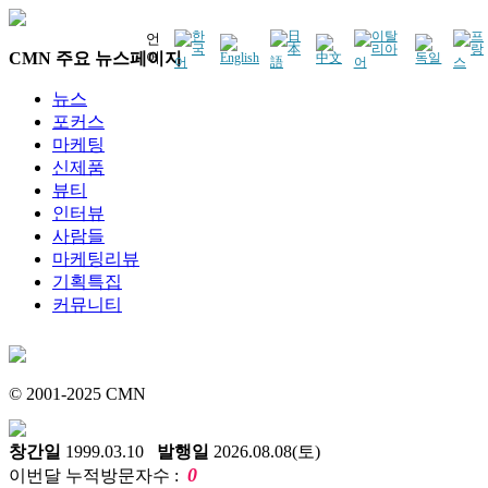
언
CMN 주요 뉴스페이지
어
뉴스
포커스
마케팅
신제품
뷰티
인터뷰
사람들
마케팅리뷰
기획특집
커뮤니티
© 2001-2025 CMN
창간일
1999.03.10
발행일
2026.08.08(토)
0
이번달 누적방문자수 :