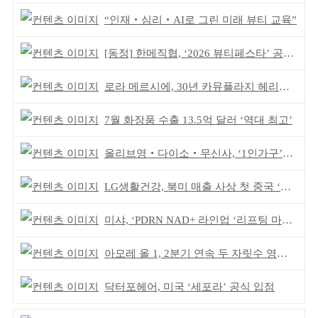
“인재‧심리‧AI로 그린 미래 뷰티 교육”
[동정] 한메직협, ‘2026 뷰티페스타’ 공동 주최
로라 메르시에, 30년 카뮤플라지 헤리티지 담아
7월 화장품 수출 13.5억 달러 ‘역대 최고’
올리브영‧다이소‧무신사, ‘1인가구’가 이끈다
LG생활건강, 북미 매출 사상 첫 중국 ‘추월’
미샤, ‘PDRN NAD+ 라인업 ‘리프팅 마스크’ 출시
아모레 올 1, 2분기 연속 두 자릿수 영업이익률 기록
닥터포헤어, 미국 ‘세포라’ 공식 입점