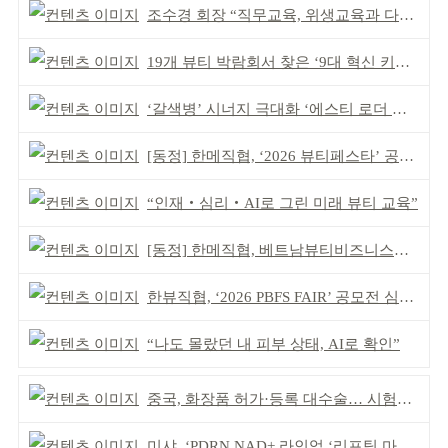
조수경 회장 “직무교육, 위생교육과 다르다”
19개 뷰티 박람회서 찾은 ‘9대 혁신 키워드’
‘갈색병’ 시너지 극대화 ‘에스티 로더 스킨부스터’ 출시
[동정] 한메직협, ‘2026 뷰티페스타’ 공동 주최
“인재‧심리‧AI로 그린 미래 뷰티 교육”
[동정] 한메직협, 베트남뷰티비즈니스협회와 MOU
한뷰직협, ‘2026 PBFS FAIR’ 공모전 심사 성료
“나도 몰랐던 내 피부 상태, AI로 확인”
중국, 화장품 허가·등록 대수술… 시험자료 공용 허용
미샤, ‘PDRN NAD+ 라인업 ‘리프팅 마스크’ 출시