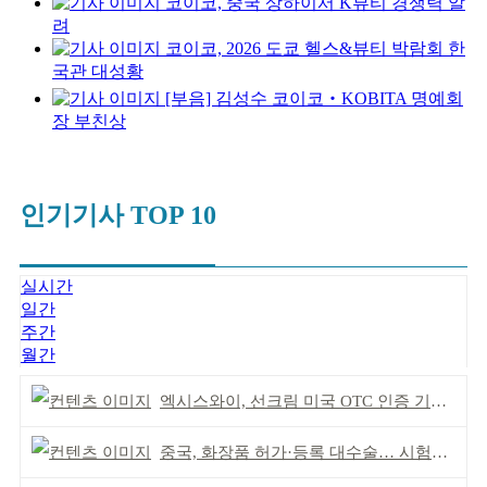
코이코, 중국 상하이서 K뷰티 경쟁력 알
려
코이코, 2026 도쿄 헬스&뷰티 박람회 한
국관 대성황
[부음] 김성수 코이코‧KOBITA 명예회
장 부친상
인기기사 TOP 10
실시간
일간
주간
월간
엑시스와이, 선크림 미국 OTC 인증 기념 이벤트
중국, 화장품 허가·등록 대수술… 시험자료 공용 허용