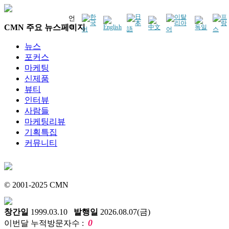
언
CMN 주요 뉴스페이지
어
뉴스
포커스
마케팅
신제품
뷰티
인터뷰
사람들
마케팅리뷰
기획특집
커뮤니티
© 2001-2025 CMN
창간일
1999.03.10
발행일
2026.08.07(금)
0
이번달 누적방문자수 :