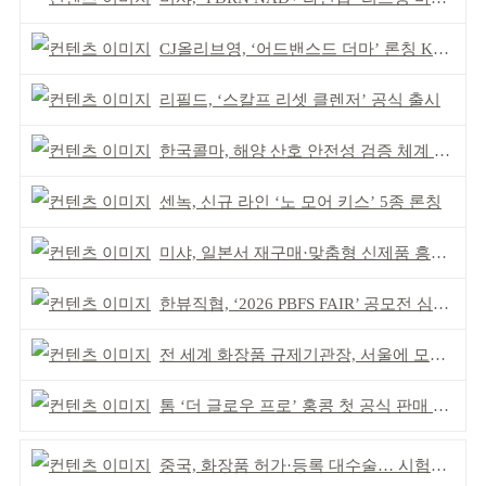
CJ올리브영, ‘어드밴스드 더마’ 론칭 K더마 육성 박차
리필드, ‘스칼프 리셋 클렌저’ 공식 출시
한국콜마, 해양 산호 안전성 검증 체계 구축
센녹, 신규 라인 ‘노 모어 키스’ 5종 론칭
미샤, 일본서 재구매·맞춤형 신제품 흥행 ‘쌍끌이’
한뷰직협, ‘2026 PBFS FAIR’ 공모전 심사 성료
전 세계 화장품 규제기관장, 서울에 모인다
톰 ‘더 글로우 프로’ 홍콩 첫 공식 판매 완판
중국, 화장품 허가·등록 대수술… 시험자료 공용 허용