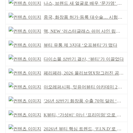
나스, 브랜드 새 얼굴로 배우 ‘문가영’ 발탁
중국, 화장품 허가·등록 대수술… 시험자료 공용 허용
맥, NEW ‘러스터글래스 쉬어 샤인 립스틱’ 출시
뷰티 유통 제 3지대 ‘오프뷰티’가 떴다
다이소몰 상반기 결산, ‘뷰티’가 이끌었다
페리페라, 2026 올리브영X망그러진 곰 콜라보
아모레퍼시픽, 밋유어뷰티 아카데미 2기 발대식
’26년 상반기 화장품 수출 70억 달러 ‘역대 최고’
K뷰티, ‘가성비’ 아닌 ‘프리미엄’으로 승부걸어야
2026년 뷰티 핵심 트렌드, ‘F.I.N.D’로 읽는다