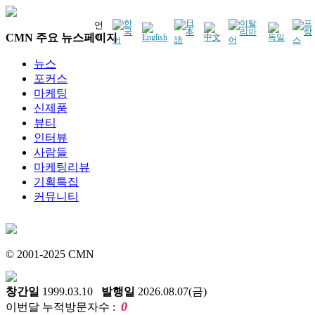
언
CMN 주요 뉴스페이지
어
뉴스
포커스
마케팅
신제품
뷰티
인터뷰
사람들
마케팅리뷰
기획특집
커뮤니티
© 2001-2025 CMN
창간일
1999.03.10
발행일
2026.08.07(금)
0
이번달 누적방문자수 :