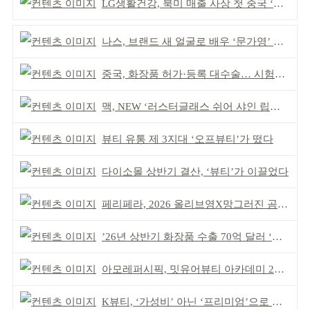
LG생활건강, 북미 매출 사상 첫 중국 ‘추월’
나스, 브랜드 새 얼굴로 배우 ‘문가영’ 발탁
중국, 화장품 허가·등록 대수술… 시험자료 공용 허용
맥, NEW ‘러스터글래스 쉬어 샤인 립스틱’ 출시
뷰티 유통 제 3지대 ‘오프뷰티’가 떴다
다이소몰 상반기 결산, ‘뷰티’가 이끌었다
페리페라, 2026 올리브영X망그러진 곰 콜라보
’26년 상반기 화장품 수출 70억 달러 ‘역대 최고’
아모레퍼시픽, 밋유어뷰티 아카데미 2기 발대식
K뷰티, ‘가성비’ 아닌 ‘프리미엄’으로 승부걸어야