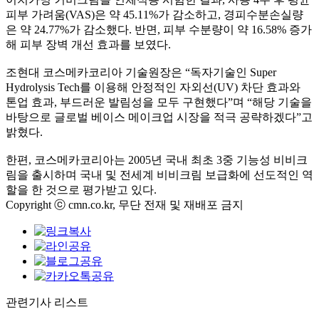
피부 가려움
(VAS)
은 약
45.11%
가 감소하고
,
경피수분손실량
은 약
24.77%
가 감소했다
.
반면
,
피부 수분량이 약
16.58%
증가
해 피부 장벽 개선 효과를 보였다
.
조현대 코스메카코리아 기술원장은
“
독자기술인
Super
Hydrolysis Tech
를 이용해 안정적인 자외선
(UV)
차단 효과와
톤업 효과
,
부드러운 발림성을 모두 구현했다
”
며
“
해당 기술을
바탕으로 글로벌 베이스 메이크업 시장을 적극 공략하겠다
”
고
밝혔다
.
한편
,
코스메카코리아는
2005
년 국내 최초
3
중 기능성 비비크
림을 출시하며 국내 및 전세계 비비크림 보급화에 선도적인 역
할을 한 것으로 평가받고 있다
.
Copyright ⓒ cmn.co.kr, 무단 전재 및 재배포 금지
관련기사 리스트