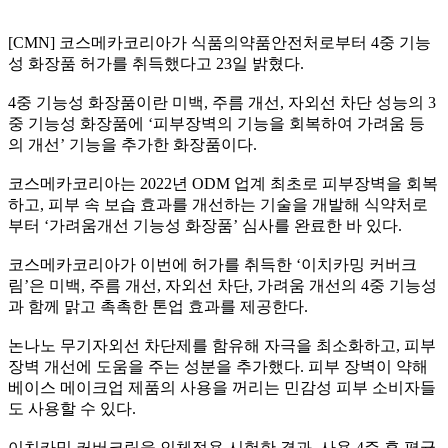
[CMN]
코스메카코리아가 식품의약품안전처로부터
4
중 기능
성 화장품 허가를 취득했다고
23
일 밝혔다
.
4
중 기능성 화장품이란 미백
,
주름 개선
,
자외선 차단 성능의
3
중 기능성 화장품에
‘
피부장벽의 기능을 회복하여 가려움 등
의 개선
’
기능을 추가한 화장품이다
.
코스메카코리아는
2022
년
ODM
업계 최초로 피부장벽을 회복
하고
,
피부 속 보습 효과를 개선하는 기술을 개발해 식약처로
부터
‘
가려움개선 기능성 화장품
’
심사를 완료한 바 있다
.
코스메카코리아가 이번에 허가를 취득한
‘
이치카밍 커버크
림
’
은 미백
,
주름 개선
,
자외선 차단
,
가려움 개선의
4
중 기능성
과 함께 맑고 촉촉한 톤업 효과를 제공한다
.
논나노 무기자외선 차단제를 함유해 자극을 최소화하고
,
피부
장벽 개선에 도움을 주는 성분을 추가했다
.
피부 장벽이 약해
베이스 메이크업 제품의 사용을 꺼리는 민감성 피부 소비자들
도 사용할 수 있다
.
이치카밍 커버크림을 인체적용 시험한 결과
,
사용
4
주 후 평균