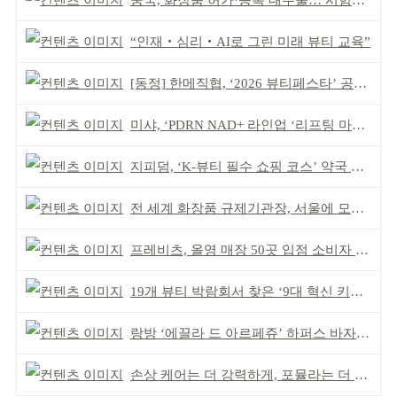
중국, 화장품 허가·등록 대수술… 시험자료 공용 허용
“인재‧심리‧AI로 그린 미래 뷰티 교육”
[동정] 한메직협, ‘2026 뷰티페스타’ 공동 주최
미샤, ‘PDRN NAD+ 라인업 ‘리프팅 마스크’ 출시
지피덤, ‘K-뷰티 필수 쇼핑 코스’ 약국 공략
전 세계 화장품 규제기관장, 서울에 모인다
프레비츠, 올영 매장 50곳 입점 소비자 접점 강화
19개 뷰티 박람회서 찾은 ‘9대 혁신 키워드’
랑방 ‘에끌라 드 아르페쥬’ 하퍼스 바자 화보 공개
손상 케어는 더 강력하게, 포뮬라는 더 산뜻하게!