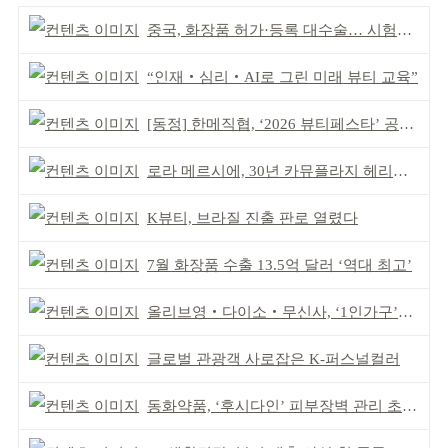
중국, 화장품 허가·등록 대수술… 시험자료 공용 허용
“인재‧심리‧AI로 그린 미래 뷰티 교육”
[동정] 한메직협, ‘2026 뷰티페스타’ 공동 주최
로라 메르시에, 30년 카뮤플라지 헤리티지 담아
K뷰티, 브라질 진출 판로 열렸다
7월 화장품 수출 13.5억 달러 ‘역대 최고’
올리브영‧다이소‧무신사, ‘1인가구’가 이끈다
글로벌 관광객 사로잡은 K-퍼스널컬러
동화약품, ‘후시다인’ 피부장벽 관리 초점 ‘리브랜딩’