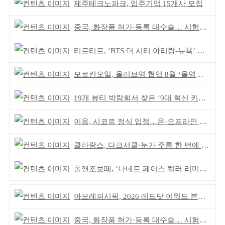
제주테크노파크, 입주기업 15개사 모집
중국, 화장품 허가·등록 대수술… 시험자료 공용 허용
티르티르, ‘BTS 더 시티 아리랑-뉴욕’ 참여
모로칸오일, 올리브영 협업 8월 ‘올영픽’ 선정
19개 뷰티 박람회서 찾은 ‘9대 혁신 키워드’
이옴, 시코르 정식 입점…온·오프라인 유통망 확대
클라랑스, 다크서클·눈가 주름 한 번에 더블 케어
폴앤조보떼, ‘나네트 페이스 컬러 리미티드’ 출시
아모레퍼시픽, 2026 레드닷 어워드 본상 2개 수상
중국, 화장품 허가·등록 대수술… 시험자료 공용 허용