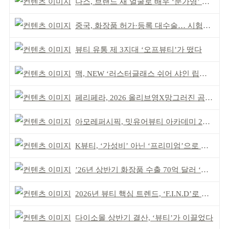
나스, 브랜드 새 얼굴로 배우 ‘문가영’ 발탁
중국, 화장품 허가·등록 대수술… 시험자료 공용 허용
뷰티 유통 제 3지대 ‘오프뷰티’가 떴다
맥, NEW ‘러스터글래스 쉬어 샤인 립스틱’ 출시
페리페라, 2026 올리브영X망그러진 곰 콜라보
아모레퍼시픽, 밋유어뷰티 아카데미 2기 발대식
K뷰티, ‘가성비’ 아닌 ‘프리미엄’으로 승부걸어야
’26년 상반기 화장품 수출 70억 달러 ‘역대 최고’
2026년 뷰티 핵심 트렌드, ‘F.I.N.D’로 읽는다
다이소몰 상반기 결산, ‘뷰티’가 이끌었다