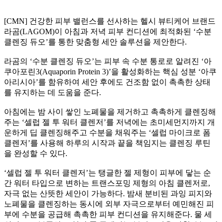
[CMN] 건강한 피부 밸런스를 선사하는 헬시 뷰티케어 브랜드
라곰(LAGOM)이 아침과 저녁 피부 컨디션에 최적화된 ‘수분
클렌징 듀오’를 통한 맞춤형 세안 솔루션을 제안한다.
라곰의 ‘수분 클렌징 듀오’는 피부 속 수분 통로로 알려진 ‘아
쿠아포린3(Aquaporin Protein 3)’을 활성화하는 핵심 성분 ‘아쿠
아리시아’를 함유하여 세안 후에도 건조함 없이 촉촉한 상태
를 유지하는 데 도움을 준다.
아침에는 밤 사이 쌓인 노폐물을 제거하고 촉촉하게 클렌징해
주는 ‘셀럽 젤 투 워터 클렌저’를 저녁에는 초미세먼지까지 개
운하게 딥 클렌징해주고 수분을 채워주는 ‘셀럽 마이크로 폼
클렌저’를 사용해 하루의 시작과 끝을 책임지는 클렌징 루틴
을 완성할 수 있다.
‘셀럽 젤 투 워터 클렌저’는 탱글한 젤 제형이 피부에 닿는 순
간 워터 타입으로 변하는 트랜스포밍 제형의 아침 클렌저로,
자극 없는 산뜻한 세안이 가능하다. 밤새 분비된 과잉 피지와
노폐물을 클렌징하는 동시에 외부 자극으로부터 예민해진 피
부에 수분을 공급해 촉촉한 피부 컨디션을 유지해준다. 물 세