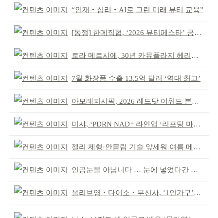
“인재‧심리‧AI로 그린 미래 뷰티 교육”
[동정] 한메직협, ‘2026 뷰티페스타’ 공동 주최
로라 메르시에, 30년 카뮤플라지 헤리티지 담아
7월 화장품 수출 13.5억 달러 ‘역대 최고’
아모레퍼시픽, 2026 레드닷 어워드 본상 2개 수상
미샤, ‘PDRN NAD+ 라인업 ‘리프팅 마스크’ 출시
젤리 제형·안묻립 기술 앞세워 여름 메이크업 시장 공략
인공눈물 아닙니다 … 눈에 넣었다간 각막 손상
올리브영‧다이소‧무신사, ‘1인가구’가 이끈다