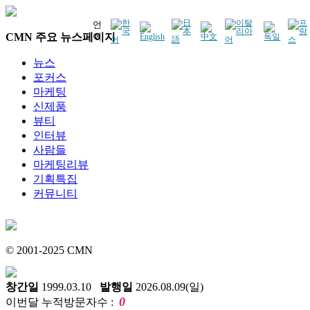
언
CMN 주요 뉴스페이지
어
뉴스
포커스
마케팅
신제품
뷰티
인터뷰
사람들
마케팅리뷰
기획특집
커뮤니티
© 2001-2025 CMN
창간일
1999.03.10
발행일
2026.08.09(일)
0
이번달 누적방문자수 :