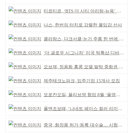
티르티르, ‘BTS 더 시티 아리랑-뉴욕’ 참여
나스, 한번의 터치로 강렬한 몰입감 선사
클라랑스, 다크서클·눈가 주름 한 번에 더블 케어
‘더 글로우 시그니처’ 미국 틱톡샵 디바이스 부문 1위
오브제, 정용화 홍콩 모델 발탁 중화권 공략 강화
제주테크노파크, 입주기업 15개사 모집
모로칸오일, 올리브영 협업 8월 ‘올영픽’ 선정
폴앤조보떼, ‘나네트 페이스 컬러 리미티드’ 출시
중국, 화장품 허가·등록 대수술… 시험자료 공용 허용