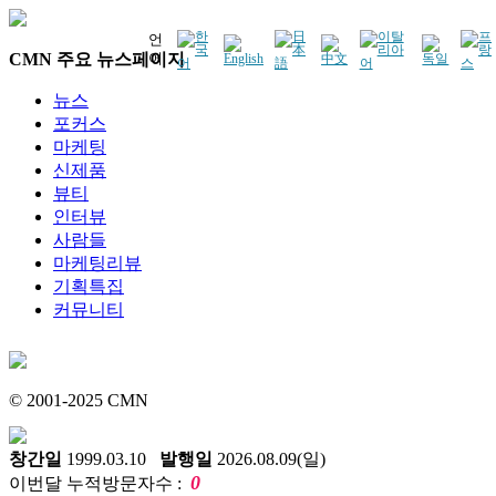
언
CMN 주요 뉴스페이지
어
뉴스
포커스
마케팅
신제품
뷰티
인터뷰
사람들
마케팅리뷰
기획특집
커뮤니티
© 2001-2025 CMN
창간일
1999.03.10
발행일
2026.08.09(일)
0
이번달 누적방문자수 :