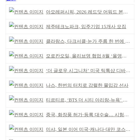
아모레퍼시픽, 2026 레드닷 어워드 본상 2개 수상
제주테크노파크, 입주기업 15개사 모집
클라랑스, 다크서클·눈가 주름 한 번에 더블 케어
모로칸오일, 올리브영 협업 8월 ‘올영픽’ 선정
‘더 글로우 시그니처’ 미국 틱톡샵 디바이스 부문 1위
나스, 한번의 터치로 강렬한 몰입감 선사
티르티르, ‘BTS 더 시티 아리랑-뉴욕’ 참여
중국, 화장품 허가·등록 대수술… 시험자료 공용 허용
미샤, 일본 이어 미국·캐나다·대만 코스트코 동시 입점