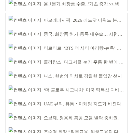
올 1분기 화장품 수출, ‘기초 증가 vs 색조 감소’
아모레퍼시픽, 2026 레드닷 어워드 본상 2개 수상
중국, 화장품 허가·등록 대수술… 시험자료 공용 허용
티르티르, ‘BTS 더 시티 아리랑-뉴욕’ 참여
클라랑스, 다크서클·눈가 주름 한 번에 더블 케어
나스, 한번의 터치로 강렬한 몰입감 선사
‘더 글로우 시그니처’ 미국 틱톡샵 디바이스 부문 1위
UAE 뷰티, 유통‧마케팅 지도가 바뀐다
오브제, 정용화 홍콩 모델 발탁 중화권 공략 강화
조수경 회장 “직무교육, 위생교육과 다르다”