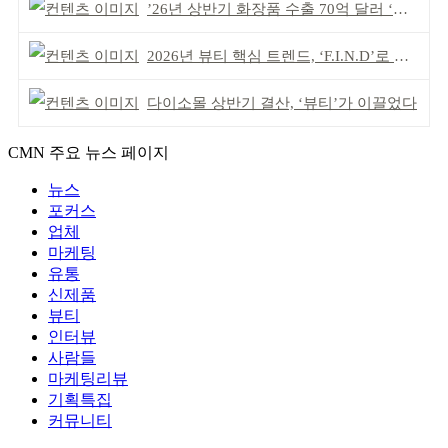
’26년 상반기 화장품 수출 70억 달러 ‘역대 최고’
2026년 뷰티 핵심 트렌드, ‘F.I.N.D’로 읽는다
다이소몰 상반기 결산, ‘뷰티’가 이끌었다
CMN 주요 뉴스 페이지
뉴스
포커스
업체
마케팅
유통
신제품
뷰티
인터뷰
사람들
마케팅리뷰
기획특집
커뮤니티