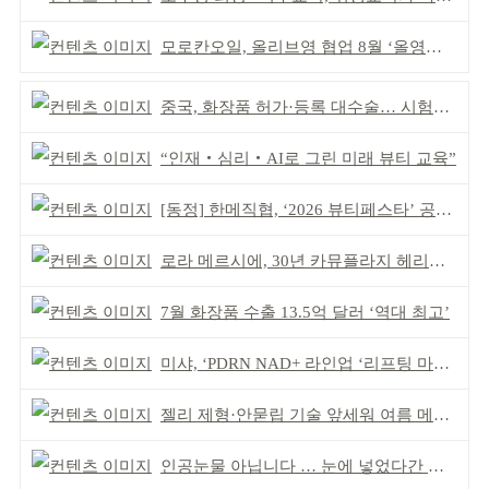
모로칸오일, 올리브영 협업 8월 ‘올영픽’ 선정
중국, 화장품 허가·등록 대수술… 시험자료 공용 허용
“인재‧심리‧AI로 그린 미래 뷰티 교육”
[동정] 한메직협, ‘2026 뷰티페스타’ 공동 주최
로라 메르시에, 30년 카뮤플라지 헤리티지 담아
7월 화장품 수출 13.5억 달러 ‘역대 최고’
미샤, ‘PDRN NAD+ 라인업 ‘리프팅 마스크’ 출시
젤리 제형·안묻립 기술 앞세워 여름 메이크업 시장 공략
인공눈물 아닙니다 … 눈에 넣었다간 각막 손상