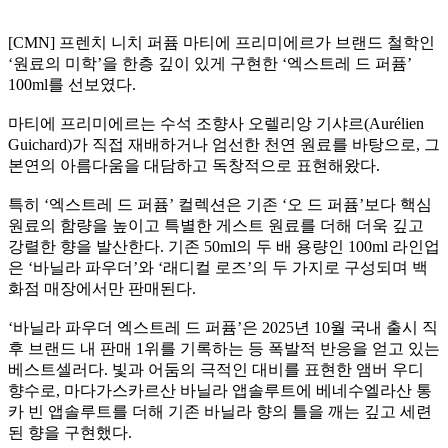
[CMN] 프렌치 니치 퍼퓸 마티에 프리미에르가 브랜드 철학인
‘원료의 미학’을 한층 깊이 있게 구현한 ‘엑스트레 드 퍼퓸’
100ml를 선보였다.
마티에 프리미에르는 수석 조향사 오렐리앙 기샤르(Aurélien
Guichard)가 직접 재배하거나 엄선한 천연 원료를 바탕으로, 그
본연의 아름다움을 대담하고 독창적으로 표현해왔다.
특히 ‘엑스트레 드 퍼퓸’ 컬렉션은 기존 ‘오 드 퍼퓸’보다 핵심
원료의 함량을 높이고 특별한 게스트 원료를 더해 더욱 깊고
강렬한 향을 발산한다. 기존 50ml의 두 배 용량인 100ml 라인업
은 ‘바닐라 파우더’와 ‘래디컬 로즈’의 두 가지로 구성되며 백
화점 매장에서만 판매된다.
‘바닐라 파우더 엑스트레 드 퍼퓸’은 2025년 10월 국내 출시 직
후 브랜드 내 판매 1위를 기록하는 등 폭발적 반응을 얻고 있는
베스트셀러다. 빛과 어둠의 극적인 대비를 표현한 앰버 우디
향수로, 마다가스카르산 바닐라 앱솔루트에 베네수엘라산 통
카 빈 앱솔루트를 더해 기존 바닐라 향의 틀을 깨는 깊고 세련
된 향을 구현했다.