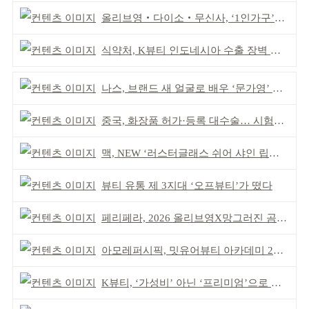
올리브영‧다이소‧무신사, ‘1인가구’가 이끈다
식약처, K뷰티 인도네시아 수출 장벽 완화 성과
나스, 브랜드 새 얼굴로 배우 ‘문가영’ 발탁
중국, 화장품 허가·등록 대수술… 시험자료 공용 허용
맥, NEW ‘러스터글래스 쉬어 샤인 립스틱’ 출시
뷰티 유통 제 3지대 ‘오프뷰티’가 떴다
페리페라, 2026 올리브영X망그러진 곰 콜라보
아모레퍼시픽, 밋유어뷰티 아카데미 2기 발대식
K뷰티, ‘가성비’ 아닌 ‘프리미엄’으로 승부걸어야