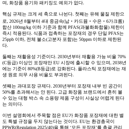
며, 화장품 용기와 패키징도 예외가 없다.
핵심 규제는 크게 세 축으로 나뉜다. 첫째는 유해 물질 제한으
로, 2026년 8월부터 4대 중금속(납‧카드뮴‧수은‧6가크롬)
합산 100mg/kg 이하 기준과 함께 PFAS(과불화화합물) 제한이
즉시 적용된다. 식품과 접촉하는 포장재의 경우 단일 PFAS는
25ppb 이하, 전체 불소(고분자 포함)는 50ppm 이하로 제한된
다.
둘째는 재활용성 기준이다. 2030년부터 재활용 가능 비율 70%
(C등급) 이상인 포장재만 EU 시장에 출시할 수 있으며, 2038년
에는 기준이 80%(B등급)로 강화된다. 플라스틱 포장재에는 재
생 원료 의무 사용 비율도 부과된다.
셋째는 과대포장 규제다. 2030년부터 포장재 내부 빈 공간이
50%를 초과해서는 안 된다. 고급 화장품 브랜드에서 흔히 볼
수 있는 대형 박스 속 소용량 제품 구성이 사실상 어렵게 된다
는 의미다.
이번 설명회에서 주목할 점은 EU가 화장품 포장재에 대한 별
도 특별 규정을 두지 않는다는 것이다. EU는 환경총국이
PPWR(Regulation 2025/40)을 통해 ‘모든 포장재’를 총괄 관리