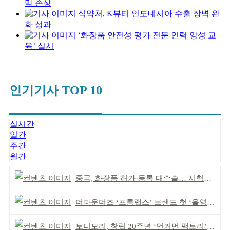
막 손상
식약처, K뷰티 인도네시아 수출 장벽 완
화 성과
‘화장품 안전성 평가 전문 인력 양성 교
육’ 실시
인기기사 TOP 10
실시간
일간
주간
월간
중국, 화장품 허가·등록 대수술… 시험자료 공용 허용
더파운더즈 ‘프롬랩스’ 브랜드 첫 ‘올영픽’ 선정
토니모리, 창립 20주년 ‘언커먼 팩토리’ 팝업 성료