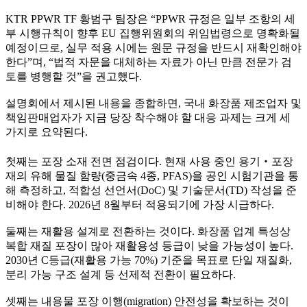
KTR PPWR TF 황범구 팀장은 “PPWR 규정은 일부 조항의 세
부 시행규칙이 향후 EU 집행위원회의 위임법령으로 명확화될
예정이므로, 실무 적용 시에는 원문 규정을 반드시 재확인해야
한다”며, “법적 자문을 대체하는 자료가 아닌 만큼 전문가 검
토를 병행할 것”을 권고했다.
설명회에서 제시된 내용을 종합하면, 국내 화장품 제조업자 및
책임판매업자가 지금 당장 착수해야 할 대응 과제는 크게 세
가지로 요약된다.
첫째는 포장 소재 전면 점검이다. 현재 사용 중인 용기‧포장
재의 유해 물질 함량(중금속 4종, PFAS)을 공인 시험기관을 통
해 측정하고, 적합성 선언서(DoC) 및 기술문서(TD) 작성을 준
비해야 한다. 2026년 8월부터 적용되기에 가장 시급하다.
둘째는 재활용 설계로 전환하는 것이다. 화장품 업계 특성상
복합 재질 포장이 많아 재활용성 등급이 낮을 가능성이 높다.
2030년 C등급(재활용 가능 70%) 기준을 목표로 단일 재질화,
분리 가능 구조 설계 등 선제적 전환이 필요하다.
셋째는 내용물 포장 이행(migration) 안전성을 확보하는 것이