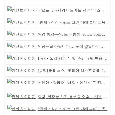
샤르드, 5가지 레티노이드 담은 ‘부스팅 세럼’ 출시
“인재‧심리‧AI로 그린 미래 뷰티 교육”
애경 청양공장, 노사 함께 ‘Safety Together’ 개최
인공눈물 아닙니다 … 눈에 넣었다간 각막 손상
UAE‧독일 진출 전 ‘비관세 규제’부터 챙겨야
[동정] 터리낙스, ‘코리아 엑스포 파리 2026’ 참가
선케어‧립케어, ‘세럼‧에센스’로 진화한다
중국, 화장품 허가·등록 대수술… 시험자료 공용 허용
“인재‧심리‧AI로 그린 미래 뷰티 교육”