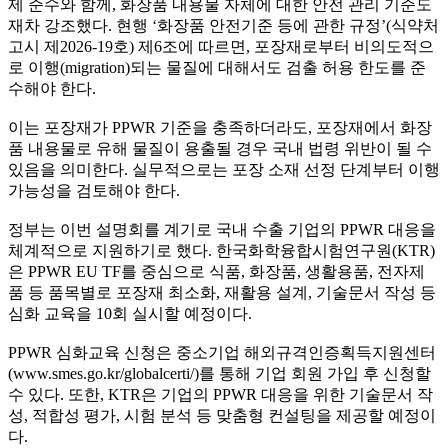
제 준수와 함께, 화장품 내용물 자체에 대한 안전 관리 기준도
재차 강조했다. 현행 ‘화장품 안전기준 등에 관한 규정’(식약처
고시 제2026-19호) 제6조에 따르면, 포장재로부터 비의도적으
로 이행(migration)되는 물질에 대해서도 검출 허용 한도를 준
수해야 한다.
이는 포장재가 PPWR 기준을 충족하더라도, 포장재에서 화장
품 내용물로 유해 물질이 용출될 경우 국내 법령 위반이 될 수
있음을 의미한다. 실무적으로는 포장 소재 선정 단계부터 이행
가능성을 검토해야 한다.
정부는 이번 설명회를 계기로 국내 수출 기업의 PPWR 대응을
체계적으로 지원하기로 했다. 한국화학융합시험연구원(KTR)
은 PPWR EU TF를 중심으로 식품, 화장품, 생활용품, 전자제
품 등 품목별로 포장재 최소화, 재활용 설계, 기술문서 작성 등
심화 교육을 10회 실시할 예정이다.
PPWR 심화교육 신청은 중소기업 해외규격인증획득지원센터
(www.smes.go.kr/globalcerti/)를 통해 기업 회원 가입 후 신청할
수 있다. 또한, KTR은 기업의 PPWR 대응을 위한 기술문서 작
성, 적합성 평가, 시험 분석 등 맞춤형 컨설팅을 제공할 예정이
다.