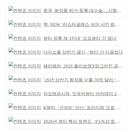
중국, 화장품 허가·등록 대수술… 시험자료 공용 허용
맥, NEW ‘러스터글래스 쉬어 샤인 립스틱’ 출시
뷰티 유통 제 3지대 ‘오프뷰티’가 떴다
다이소몰 상반기 결산, ‘뷰티’가 이끌었다
페리페라, 2026 올리브영X망그러진 곰 콜라보
’26년 상반기 화장품 수출 70억 달러 ‘역대 최고’
아모레퍼시픽, 밋유어뷰티 아카데미 2기 발대식
K뷰티, ‘가성비’ 아닌 ‘프리미엄’으로 승부걸어야
2026년 뷰티 핵심 트렌드, ‘F.I.N.D’로 읽는다