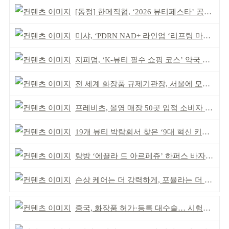
[동정] 한메직협, ‘2026 뷰티페스타’ 공동 주최
미샤, ‘PDRN NAD+ 라인업 ‘리프팅 마스크’ 출시
지피덤, ‘K-뷰티 필수 쇼핑 코스’ 약국 공략
전 세계 화장품 규제기관장, 서울에 모인다
프레비츠, 올영 매장 50곳 입점 소비자 접점 강화
19개 뷰티 박람회서 찾은 ‘9대 혁신 키워드’
랑방 ‘에끌라 드 아르페쥬’ 하퍼스 바자 화보 공개
손상 케어는 더 강력하게, 포뮬라는 더 산뜻하게!
중국, 화장품 허가·등록 대수술… 시험자료 공용 허용