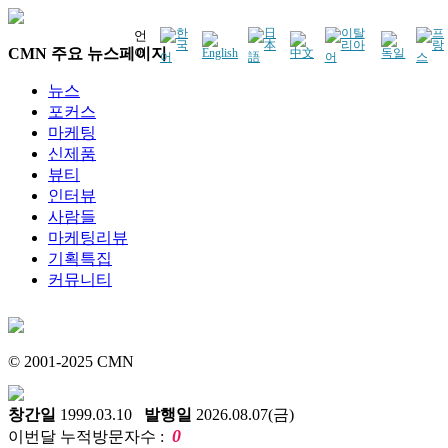
언
CMN 주요 뉴스페이지
어
뉴스
포커스
마케팅
신제품
뷰티
인터뷰
사람들
마케팅리뷰
기획특집
커뮤니티
© 2001-2025 CMN
창간일
1999.03.10
발행일
2026.08.07(금)
0
이번달 누적방문자수 :