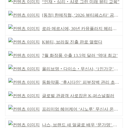
“인재‧심리‧AI로 그린 미래 뷰티 교육”
[동정] 한메직협, ‘2026 뷰티페스타’ 공동 주최
로라 메르시에, 30년 카뮤플라지 헤리티지 담아
K뷰티, 브라질 진출 판로 열렸다
7월 화장품 수출 13.5억 달러 ‘역대 최고’
올리브영‧다이소‧무신사, ‘1인가구’가 이끈다
동화약품, ‘후시다인’ 피부장벽 관리 초점 ‘리브랜딩’
글로벌 관광객 사로잡은 K-퍼스널컬러
프리미엄 헤어케어 ‘시노루’ 무신사 온라인 입점
나스, 브랜드 새 얼굴로 배우 ‘문가영’ 발탁