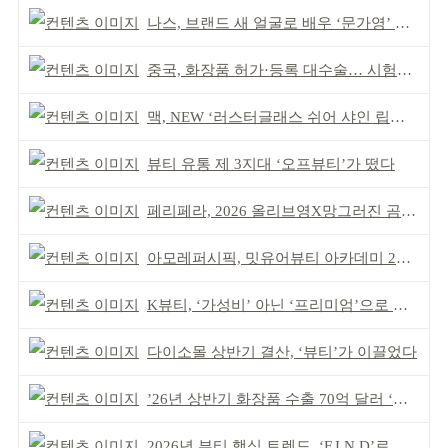
나스, 브랜드 새 얼굴로 배우 ‘문가영’ 발탁
중국, 화장품 허가·등록 대수술… 시험자료 공용 허용
맥, NEW ‘러스터글래스 쉬어 샤인 립스틱’ 출시
뷰티 유통 제 3지대 ‘오프뷰티’가 떴다
페리페라, 2026 올리브영X망그러진 곰 콜라보
아모레퍼시픽, 밋유어뷰티 아카데미 2기 발대식
K뷰티, ‘가성비’ 아닌 ‘프리미엄’으로 승부걸어야
다이소몰 상반기 결산, ‘뷰티’가 이끌었다
’26년 상반기 화장품 수출 70억 달러 ‘역대 최고’
2026년 뷰티 핵심 트렌드, ‘F.I.N.D’로 읽는다