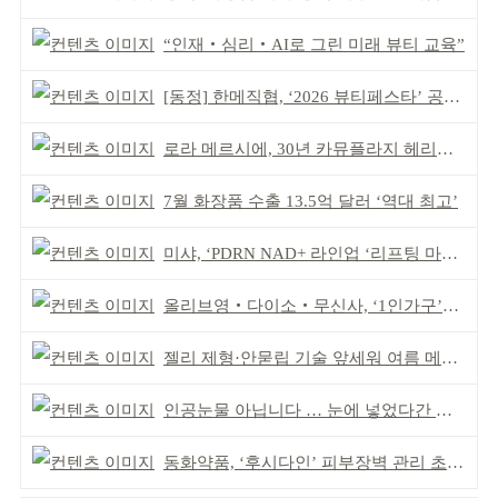
“인재‧심리‧AI로 그린 미래 뷰티 교육”
[동정] 한메직협, ‘2026 뷰티페스타’ 공동 주최
로라 메르시에, 30년 카뮤플라지 헤리티지 담아
7월 화장품 수출 13.5억 달러 ‘역대 최고’
미샤, ‘PDRN NAD+ 라인업 ‘리프팅 마스크’ 출시
올리브영‧다이소‧무신사, ‘1인가구’가 이끈다
젤리 제형·안묻립 기술 앞세워 여름 메이크업 시장 공략
인공눈물 아닙니다 … 눈에 넣었다간 각막 손상
동화약품, ‘후시다인’ 피부장벽 관리 초점 ‘리브랜딩’