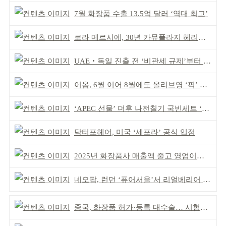
7월 화장품 수출 13.5억 달러 ‘역대 최고’
로라 메르시에, 30년 카뮤플라지 헤리티지 담아
UAE‧독일 진출 전 ‘비관세 규제’부터 챙겨야
이옴, 6월 이어 8월에도 올리브영 ‘픽’ 선정
‘APEC 선물’ 더후 나전칠기 국빈세트 ‘레드닷 어워드’ 본상
닥터포헤어, 미국 ‘세포라’ 공식 입점
2025년 화장품사 매출액 줄고 영업이익은 늘어
네오팜, 런던 ‘퓨어서울’서 리얼베리어 팝업 운영
중국, 화장품 허가·등록 대수술… 시험자료 공용 허용