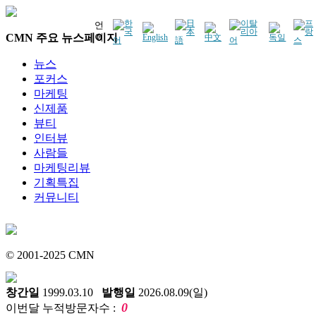
언
CMN 주요 뉴스페이지
어
뉴스
포커스
마케팅
신제품
뷰티
인터뷰
사람들
마케팅리뷰
기획특집
커뮤니티
© 2001-2025 CMN
창간일
1999.03.10
발행일
2026.08.09(일)
0
이번달 누적방문자수 :