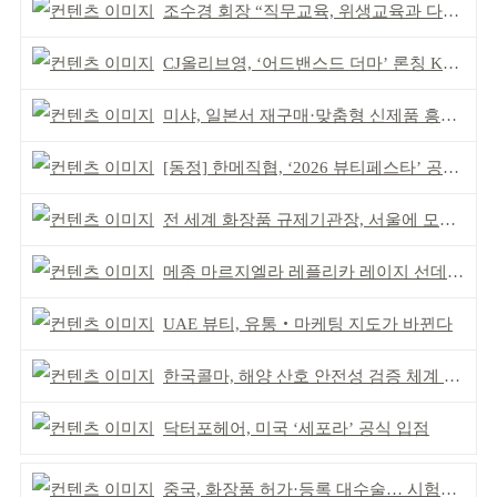
조수경 회장 “직무교육, 위생교육과 다르다”
CJ올리브영, ‘어드밴스드 더마’ 론칭 K더마 육성 박차
미샤, 일본서 재구매·맞춤형 신제품 흥행 ‘쌍끌이’
[동정] 한메직협, ‘2026 뷰티페스타’ 공동 주최
전 세계 화장품 규제기관장, 서울에 모인다
메종 마르지엘라 레플리카 레이지 선데이 모닝 디퓨저
UAE 뷰티, 유통‧마케팅 지도가 바뀐다
한국콜마, 해양 산호 안전성 검증 체계 구축
닥터포헤어, 미국 ‘세포라’ 공식 입점
중국, 화장품 허가·등록 대수술… 시험자료 공용 허용