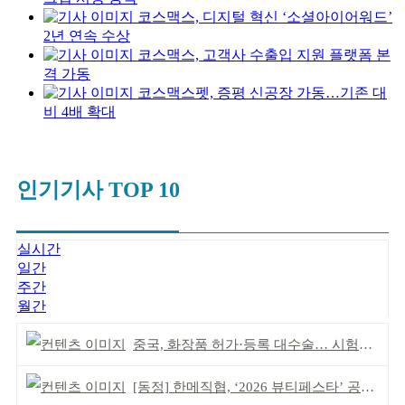
코스맥스, 디지털 혁신 ‘소셜아이어워드’
2년 연속 수상
코스맥스, 고객사 수출입 지원 플랫폼 본
격 가동
코스맥스펫, 증평 신공장 가동…기존 대
비 4배 확대
인기기사 TOP 10
실시간
일간
주간
월간
중국, 화장품 허가·등록 대수술… 시험자료 공용 허용
[동정] 한메직협, ‘2026 뷰티페스타’ 공동 주최