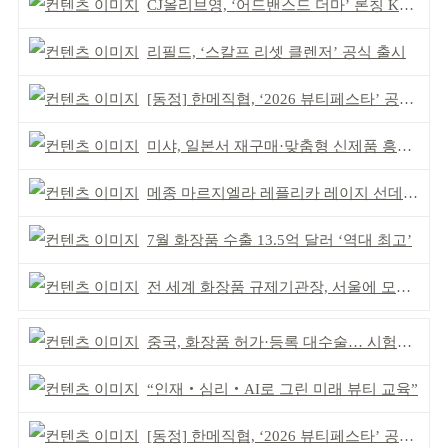
CJ올리브영, ‘어드밴스드 더마’ 론칭 K더마 육성 박차
리필드, ‘스칼프 리셋 클렌저’ 공식 출시
[동정] 한메직협, ‘2026 뷰티페스타’ 공동 주최
미샤, 일본서 재구매·맞춤형 신제품 흥행 ‘쌍끌이’
메종 마르지엘라 레플리카 레이지 선데이 모닝 디퓨저
7월 화장품 수출 13.5억 달러 ‘역대 최고’
전 세계 화장품 규제기관장, 서울에 모인다
중국, 화장품 허가·등록 대수술… 시험자료 공용 허용
“인재‧심리‧AI로 그린 미래 뷰티 교육”
[동정] 한메직협, ‘2026 뷰티페스타’ 공동 주최