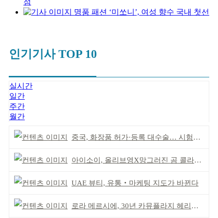
점
명품 패션 ‘미쏘니’, 여성 향수 국내 첫선
인기기사 TOP 10
실시간
일간
주간
월간
중국, 화장품 허가·등록 대수술… 시험자료 공용 허용
아이소이, 올리브영X망그러진 곰 콜라보 참여
UAE 뷰티, 유통‧마케팅 지도가 바뀐다
로라 메르시에, 30년 카뮤플라지 헤리티지 담아