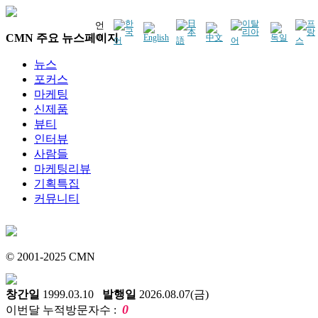
언
CMN 주요 뉴스페이지
어
뉴스
포커스
마케팅
신제품
뷰티
인터뷰
사람들
마케팅리뷰
기획특집
커뮤니티
© 2001-2025 CMN
창간일
1999.03.10
발행일
2026.08.07(금)
0
이번달 누적방문자수 :