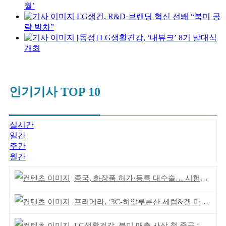
월’
LG생건, R&D·브랜딩 혁신 선봬 “북미 공
략 박차”
[동정] LG생활건강, ‘내뷰크’ 8기 발대식
개최
인기기사 TOP 10
실시간
일간
주간
월간
중국, 화장품 허가·등록 대수술… 시험자료 공용 허용
프리메라, ‘3C-히알루론산 세럼&겔 마스크’ 출시
LG생활건강, 북미 매출 사상 첫 중국 ‘추월’