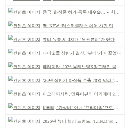
중국, 화장품 허가·등록 대수술… 시험자료 공용 허용
맥, NEW ‘러스터글래스 쉬어 샤인 립스틱’ 출시
뷰티 유통 제 3지대 ‘오프뷰티’가 떴다
다이소몰 상반기 결산, ‘뷰티’가 이끌었다
페리페라, 2026 올리브영X망그러진 곰 콜라보
’26년 상반기 화장품 수출 70억 달러 ‘역대 최고’
아모레퍼시픽, 밋유어뷰티 아카데미 2기 발대식
K뷰티, ‘가성비’ 아닌 ‘프리미엄’으로 승부걸어야
2026년 뷰티 핵심 트렌드, ‘F.I.N.D’로 읽는다