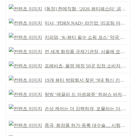
[동정] 한메직협, ‘2026 뷰티페스타’ 공동 주최
미샤, ‘PDRN NAD+ 라인업 ‘리프팅 마스크’ 출시
지피덤, ‘K-뷰티 필수 쇼핑 코스’ 약국 공략
전 세계 화장품 규제기관장, 서울에 모인다
프레비츠, 올영 매장 50곳 입점 소비자 접점 강화
19개 뷰티 박람회서 찾은 ‘9대 혁신 키워드’
랑방 ‘에끌라 드 아르페쥬’ 하퍼스 바자 화보 공개
손상 케어는 더 강력하게, 포뮬라는 더 산뜻하게!
중국, 화장품 허가·등록 대수술… 시험자료 공용 허용