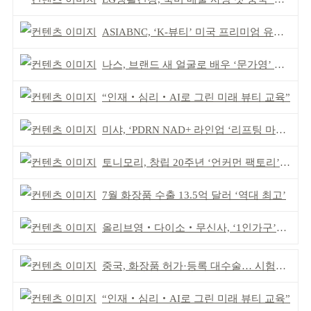
ASIABNC, ‘K-뷰티’ 미국 프리미엄 유통 확대 추진
나스, 브랜드 새 얼굴로 배우 ‘문가영’ 발탁
“인재‧심리‧AI로 그린 미래 뷰티 교육”
미샤, ‘PDRN NAD+ 라인업 ‘리프팅 마스크’ 출시
토니모리, 창립 20주년 ‘언커먼 팩토리’ 팝업 성료
7월 화장품 수출 13.5억 달러 ‘역대 최고’
올리브영‧다이소‧무신사, ‘1인가구’가 이끈다
중국, 화장품 허가·등록 대수술… 시험자료 공용 허용
“인재‧심리‧AI로 그린 미래 뷰티 교육”