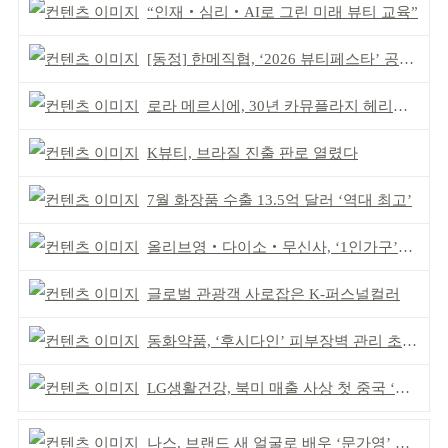
“인재‧심리‧AI로 그린 미래 뷰티 교육”
[동정] 한메직협, ‘2026 뷰티페스타’ 공동 주최
로라 메르시에, 30년 카뮤플라지 헤리티지 담아
K뷰티, 브라질 진출 판로 열렸다
7월 화장품 수출 13.5억 달러 ‘역대 최고’
올리브영‧다이소‧무신사, ‘1인가구’가 이끈다
글로벌 관광객 사로잡은 K-퍼스널컬러
동화약품, ‘후시다인’ 피부장벽 관리 초점 ‘리브랜딩’
LG생활건강, 북미 매출 사상 첫 중국 ‘추월’
나스, 브랜드 새 얼굴로 배우 ‘문가영’ 발탁