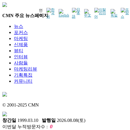
언
CMN 주요 뉴스페이지
어
뉴스
포커스
마케팅
신제품
뷰티
인터뷰
사람들
마케팅리뷰
기획특집
커뮤니티
© 2001-2025 CMN
창간일
1999.03.10
발행일
2026.08.08(토)
0
이번달 누적방문자수 :