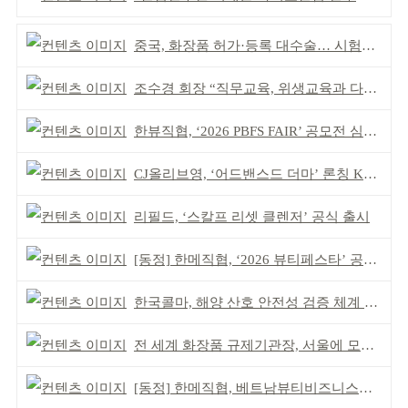
중국, 화장품 허가·등록 대수술… 시험자료 공용 허용
조수경 회장 “직무교육, 위생교육과 다르다”
한뷰직협, ‘2026 PBFS FAIR’ 공모전 심사 성료
CJ올리브영, ‘어드밴스드 더마’ 론칭 K더마 육성 박차
리필드, ‘스칼프 리셋 클렌저’ 공식 출시
[동정] 한메직협, ‘2026 뷰티페스타’ 공동 주최
한국콜마, 해양 산호 안전성 검증 체계 구축
전 세계 화장품 규제기관장, 서울에 모인다
[동정] 한메직협, 베트남뷰티비즈니스협회와 MOU