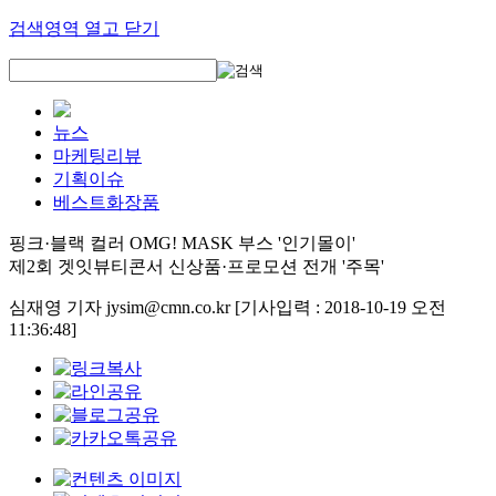
검색영역 열고 닫기
뉴스
마케팅리뷰
기획이슈
베스트화장품
핑크·블랙 컬러 OMG! MASK 부스 '인기몰이'
제2회 겟잇뷰티콘서 신상품·프로모션 전개 '주목'
심재영 기자 jysim@cmn.co.kr
[기사입력 : 2018-10-19 오전
11:36:48]