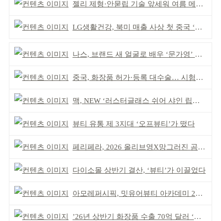
젤리 제형·안묻립 기술 앞세워 여름 메이크업 시장 공략
LG생활건강, 북미 매출 사상 첫 중국 ‘추월’
나스, 브랜드 새 얼굴로 배우 ‘문가영’ 발탁
중국, 화장품 허가·등록 대수술… 시험자료 공용 허용
맥, NEW ‘러스터글래스 쉬어 샤인 립스틱’ 출시
뷰티 유통 제 3지대 ‘오프뷰티’가 떴다
페리페라, 2026 올리브영X망그러진 곰 콜라보
다이소몰 상반기 결산, ‘뷰티’가 이끌었다
아모레퍼시픽, 밋유어뷰티 아카데미 2기 발대식
’26년 상반기 화장품 수출 70억 달러 ‘역대 최고’