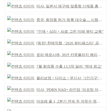
미샤, 일본서 재구매·맞춤형 신제품 흥행 ‘쌍끌이’
중국, 화장품 허가·등록 대수술… 시험자료 공용 허용
“인재‧심리‧AI로 그린 미래 뷰티 교육”
[동정] 한메직협, ‘2026 뷰티페스타’ 공동 주최
로라 메르시에, 30년 카뮤플라지 헤리티지 담아
7월 화장품 수출 13.5억 달러 ‘역대 최고’
올리브영‧다이소‧무신사, ‘1인가구’가 이끈다
미샤, ‘PDRN NAD+ 라인업 ‘리프팅 마스크’ 출시
아모레 올 1, 2분기 연속 두 자릿수 영업이익률 기록