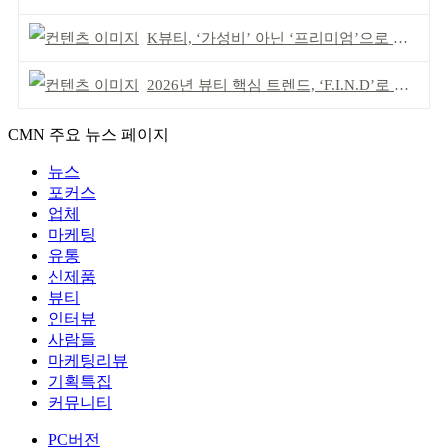
K뷰티, ‘가성비’ 아닌 ‘프리미엄’으로 승부걸어야
2026년 뷰티 핵심 트렌드, ‘F.I.N.D’로 읽는다
CMN 주요 뉴스 페이지
뉴스
포커스
업체
마케팅
유통
신제품
뷰티
인터뷰
사람들
마케팅리뷰
기획특집
커뮤니티
PC버전