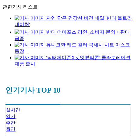
관련기사 리스트
자연 담은 건강한 비건 네일 '반디 울트라
네이처'
반디 더마포스 라인, 소비자 문의‧판매
급증
유니크한 레드 컬러 극세사 시트 마스크
등장
'닥터제이준X겟잇뷰티콘' 콜라보레이션
제품 출시
인기기사 TOP 10
실시간
일간
주간
월간