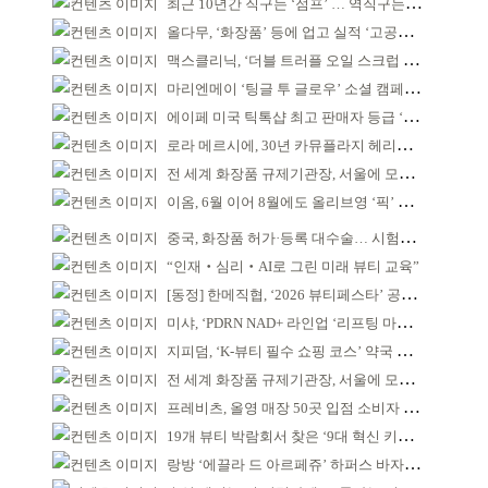
최근 10년간 직구는 ‘점프’ … 역직구는 ‘부침’
올다무, ‘화장품’ 등에 업고 실적 ‘고공비행’
맥스클리닉, ‘더블 트러플 오일 스크럽 바디 워시’ 공개
마리엔메이 ‘팅글 투 글로우’ 소셜 캠페인 성공
에이페 미국 틱톡샵 최고 판매자 등급 ‘Tier 5’ 달성
로라 메르시에, 30년 카뮤플라지 헤리티지 담아
전 세계 화장품 규제기관장, 서울에 모인다
이옴, 6월 이어 8월에도 올리브영 ‘픽’ 선정
중국, 화장품 허가·등록 대수술… 시험자료 공용 허용
“인재‧심리‧AI로 그린 미래 뷰티 교육”
[동정] 한메직협, ‘2026 뷰티페스타’ 공동 주최
미샤, ‘PDRN NAD+ 라인업 ‘리프팅 마스크’ 출시
지피덤, ‘K-뷰티 필수 쇼핑 코스’ 약국 공략
전 세계 화장품 규제기관장, 서울에 모인다
프레비츠, 올영 매장 50곳 입점 소비자 접점 강화
19개 뷰티 박람회서 찾은 ‘9대 혁신 키워드’
랑방 ‘에끌라 드 아르페쥬’ 하퍼스 바자 화보 공개