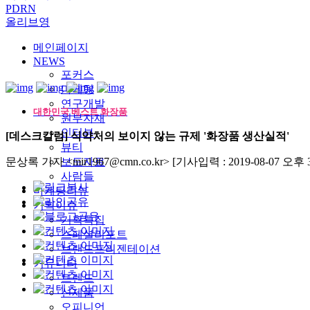
PDRN
올리브영
메인페이지
NEWS
포커스
마케팅
연구개발
대한민국 베스트 화장품
원부자재
인터뷰
[데스크칼럼] 식약처의 보이지 않는 규제 '화장품 생산실적'
뷰티
문상록 기자 <mir1967@cmn.co.kr>
보도자료
[기사입력 : 2019-08-07 오후 3:
사람들
마케팅리뷰
기획이슈
기획특집
스페셜리포트
브랜드프리젠테이션
커뮤니티
트렌드
신제품
오피니언