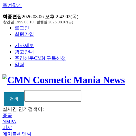
즐겨찾기
최종편집
2026.08.06 오후 2:42:02(목)
창간일
1999.03.10
발행일
2026.08.07(금)
로그인
회원가입
기사제보
광고안내
주간신문CMN 구독신청
알림
검색
검색
실시간 인기검색어:
중국
NMPA
미샤
에이블씨엔씨