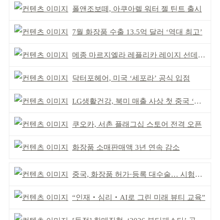
폴앤조보떼, 아쿠아렐 워터 젤 틴트 출시
7월 화장품 수출 13.5억 달러 ‘역대 최고’
메종 마르지엘라 레플리카 레이지 선데이 모닝 디퓨저
닥터포헤어, 미국 ‘세포라’ 공식 입점
LG생활건강, 북미 매출 사상 첫 중국 ‘추월’
쿠오카, 서촌 플래그십 스토어 전격 오픈
화장품 소매판매액 3년 연속 감소
중국, 화장품 허가·등록 대수술… 시험자료 공용 허용
“인재‧심리‧AI로 그린 미래 뷰티 교육”