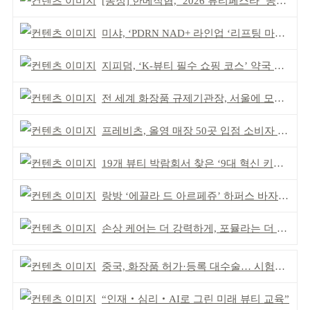
[동정] 한메직협, ‘2026 뷰티페스타’ 공동 주최
미샤, ‘PDRN NAD+ 라인업 ‘리프팅 마스크’ 출시
지피덤, ‘K-뷰티 필수 쇼핑 코스’ 약국 공략
전 세계 화장품 규제기관장, 서울에 모인다
프레비츠, 올영 매장 50곳 입점 소비자 접점 강화
19개 뷰티 박람회서 찾은 ‘9대 혁신 키워드’
랑방 ‘에끌라 드 아르페쥬’ 하퍼스 바자 화보 공개
손상 케어는 더 강력하게, 포뮬라는 더 산뜻하게!
중국, 화장품 허가·등록 대수술… 시험자료 공용 허용
“인재‧심리‧AI로 그린 미래 뷰티 교육”