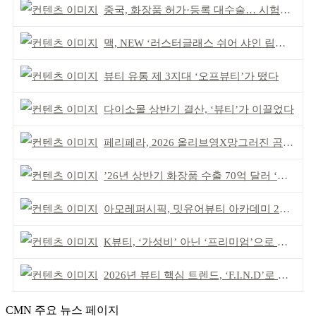
중국, 화장품 허가·등록 대수술… 시험자료 공용 허용
맥, NEW ‘러스터글래스 쉬어 샤인 립스틱’ 출시
뷰티 유통 제 3지대 ‘오프뷰티’가 떴다
다이소몰 상반기 결산, ‘뷰티’가 이끌었다
페리페라, 2026 올리브영X망그러진 곰 콜라보
’26년 상반기 화장품 수출 70억 달러 ‘역대 최고’
아모레퍼시픽, 밋유어뷰티 아카데미 2기 발대식
K뷰티, ‘가성비’ 아닌 ‘프리미엄’으로 승부걸어야
2026년 뷰티 핵심 트렌드, ‘F.I.N.D’로 읽는다
CMN 주요 뉴스 페이지