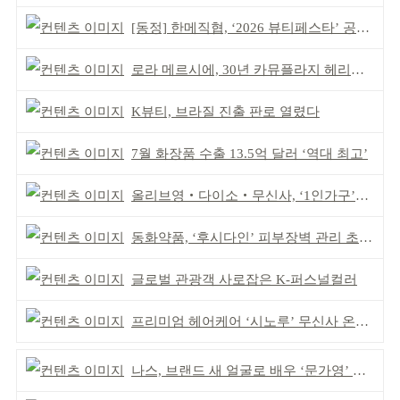
[동정] 한메직협, ‘2026 뷰티페스타’ 공동 주최
로라 메르시에, 30년 카뮤플라지 헤리티지 담아
K뷰티, 브라질 진출 판로 열렸다
7월 화장품 수출 13.5억 달러 ‘역대 최고’
올리브영‧다이소‧무신사, ‘1인가구’가 이끈다
동화약품, ‘후시다인’ 피부장벽 관리 초점 ‘리브랜딩’
글로벌 관광객 사로잡은 K-퍼스널컬러
프리미엄 헤어케어 ‘시노루’ 무신사 온라인 입점
나스, 브랜드 새 얼굴로 배우 ‘문가영’ 발탁