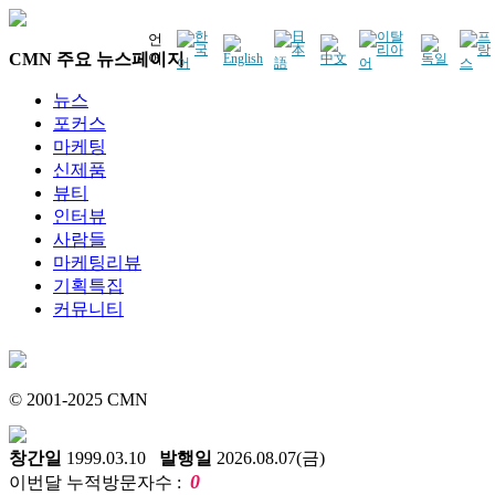
언
CMN 주요 뉴스페이지
어
뉴스
포커스
마케팅
신제품
뷰티
인터뷰
사람들
마케팅리뷰
기획특집
커뮤니티
© 2001-2025 CMN
창간일
1999.03.10
발행일
2026.08.07(금)
0
이번달 누적방문자수 :