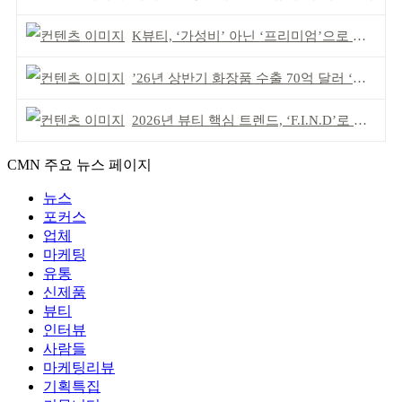
K뷰티, ‘가성비’ 아닌 ‘프리미엄’으로 승부걸어야
’26년 상반기 화장품 수출 70억 달러 ‘역대 최고’
2026년 뷰티 핵심 트렌드, ‘F.I.N.D’로 읽는다
CMN 주요 뉴스 페이지
뉴스
포커스
업체
마케팅
유통
신제품
뷰티
인터뷰
사람들
마케팅리뷰
기획특집