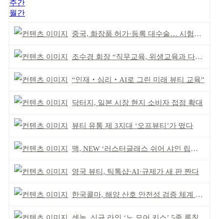
주간
월간
중국, 화장품 허가·등록 대수술… 시험자료 공용 허용
조수경 회장 “직무교육, 위생교육과 다르다”
“인재‧심리‧AI로 그린 미래 뷰티 교육”
닥터지, 일본 시장 현지 소비자 접점 확대
뷰티 유통 제 3지대 ‘오프뷰티’가 떴다
맥, NEW ‘러스터글래스 쉬어 샤인 립스틱’ 출시
영국 뷰티, 틱톡샵·AI·규제가 새 판 짠다
한국콜마, 해양 산호 안전성 검증 체계 구축
센녹, 신규 라인 ‘노 모어 키스’ 5종 론칭