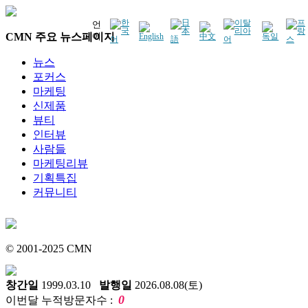
언
CMN 주요 뉴스페이지
어
뉴스
포커스
마케팅
신제품
뷰티
인터뷰
사람들
마케팅리뷰
기획특집
커뮤니티
© 2001-2025 CMN
창간일
1999.03.10
발행일
2026.08.08(토)
0
이번달 누적방문자수 :