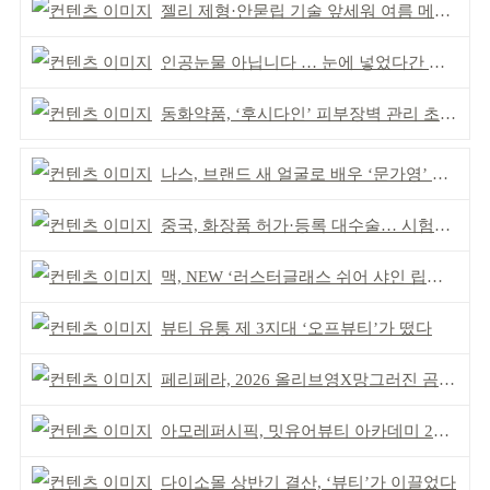
젤리 제형·안묻립 기술 앞세워 여름 메이크업 시장 공략
인공눈물 아닙니다 … 눈에 넣었다간 각막 손상
동화약품, ‘후시다인’ 피부장벽 관리 초점 ‘리브랜딩’
나스, 브랜드 새 얼굴로 배우 ‘문가영’ 발탁
중국, 화장품 허가·등록 대수술… 시험자료 공용 허용
맥, NEW ‘러스터글래스 쉬어 샤인 립스틱’ 출시
뷰티 유통 제 3지대 ‘오프뷰티’가 떴다
페리페라, 2026 올리브영X망그러진 곰 콜라보
아모레퍼시픽, 밋유어뷰티 아카데미 2기 발대식
다이소몰 상반기 결산, ‘뷰티’가 이끌었다