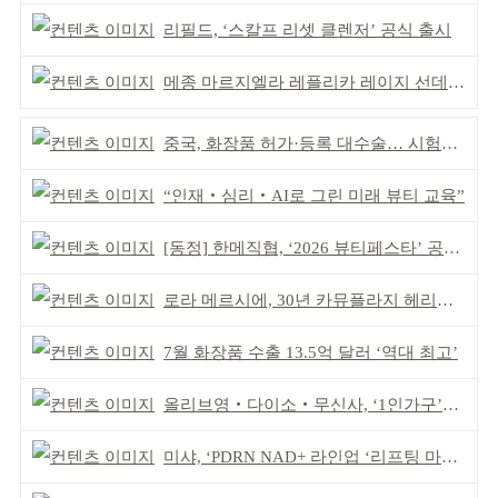
리필드, ‘스칼프 리셋 클렌저’ 공식 출시
메종 마르지엘라 레플리카 레이지 선데이 모닝 디퓨저
중국, 화장품 허가·등록 대수술… 시험자료 공용 허용
“인재‧심리‧AI로 그린 미래 뷰티 교육”
[동정] 한메직협, ‘2026 뷰티페스타’ 공동 주최
로라 메르시에, 30년 카뮤플라지 헤리티지 담아
7월 화장품 수출 13.5억 달러 ‘역대 최고’
올리브영‧다이소‧무신사, ‘1인가구’가 이끈다
미샤, ‘PDRN NAD+ 라인업 ‘리프팅 마스크’ 출시