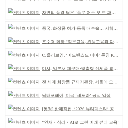
자연의 풍경 담은 ‘폴로 어스 오 드 퍼퓸’ 4종 출시
중국, 화장품 허가·등록 대수술… 시험자료 공용 허용
조수경 회장 “직무교육, 위생교육과 다르다”
CJ올리브영, ‘어드밴스드 더마’ 론칭 K더마 육성 박차
미샤, 일본서 재구매·맞춤형 신제품 흥행 ‘쌍끌이’
전 세계 화장품 규제기관장, 서울에 모인다
닥터포헤어, 미국 ‘세포라’ 공식 입점
[동정] 한메직협, ‘2026 뷰티페스타’ 공동 주최
“인재‧심리‧AI로 그린 미래 뷰티 교육”