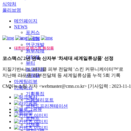
식약처
올리브영
메인페이지
NEWS
포커스
마케팅
연구개발
대한민국 베스트 화장품
원부자재
인터뷰
코스맥스, 2년 연속 산자부 '차세대 세계일류상품' 선정
뷰티
지질기반 나노 베지클 피부 전달체 '스킨 커뮤니케이터™'로
보도자료
지난해 리포좀 피부전달체 등 세계일류상품 누적 5회 기록
사람들
마케팅리뷰
CMN뉴스팀 기자 <webmaster@cmn.co.kr>
[기사입력 : 2023-11-1
기획이슈
기획특집
스페셜리포트
브랜드프리젠테이션
커뮤니티
트렌드
신제품
오피니언