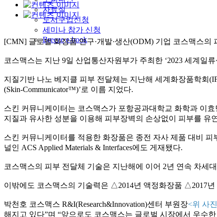
자료실
도서구입신청
세미나 참가 신청
Breeze e-book
[CMN]
글로벌 화장품 연구
·
개발
·
생산
(ODM)
기업 코스맥스의 
코스맥스는 지난
9
일 산업통산자원부가 주최한
‘2023
세계일류
지질기반 나노 베지클 피부 전달체는 지난해 세계화장품학회
(I
(Skin-Communicator
™
)’
로 이름 지었다
.
스킨 커뮤니케이터는 코스맥스가 포항공과대학교 화학과 이효민
지질과 유사한 성분을 이용해 피부장벽의 손상없이 피부를 유
스킨 커뮤니케이터를 적용한 화장품은 종전 자사 제품 대비 피
널인
ACS Applied Materials & Interfaces
에도 게재됐다
.
코스맥스의 피부 전달체 기술은 지난해에 이어
2
년 연속 차세
이밖에도 코스맥스의 기술력은
△
2014
년 액정화장품
△
2017
년
박천호 코스맥스
R&I(Research&Innovation)
센터 부원장
<위
사진
해지고 있다
”
며
“
앞으로도 코스맥스는 글로벌 시장에서 우수