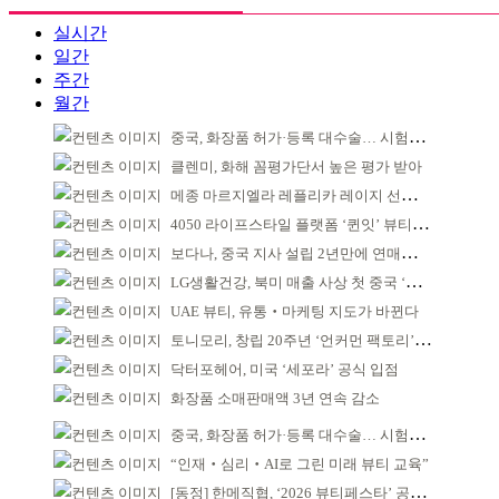
실시간
일간
주간
월간
중국, 화장품 허가·등록 대수술… 시험자료 공용 허용
클렌미, 화해 꼼평가단서 높은 평가 받아
메종 마르지엘라 레플리카 레이지 선데이 모닝 디퓨저
4050 라이프스타일 플랫폼 ‘퀸잇’ 뷰티 성장세
보다나, 중국 지사 설립 2년만에 연매출 120억 돌파
LG생활건강, 북미 매출 사상 첫 중국 ‘추월’
UAE 뷰티, 유통‧마케팅 지도가 바뀐다
토니모리, 창립 20주년 ‘언커먼 팩토리’ 팝업 성료
닥터포헤어, 미국 ‘세포라’ 공식 입점
화장품 소매판매액 3년 연속 감소
중국, 화장품 허가·등록 대수술… 시험자료 공용 허용
“인재‧심리‧AI로 그린 미래 뷰티 교육”
[동정] 한메직협, ‘2026 뷰티페스타’ 공동 주최