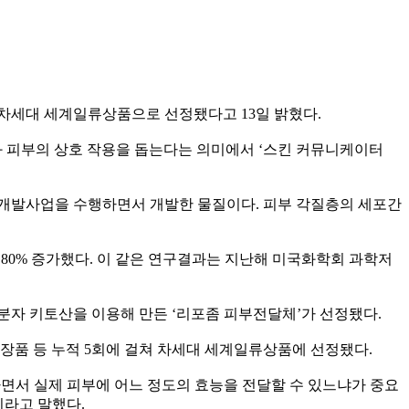
 차세대 세계일류상품으로 선정됐다고
13
일 밝혔다
.
 피부의 상호 작용을 돕는다는 의미에서
‘
스킨 커뮤니케이터
 개발사업을 수행하면서 개발한 물질이다
.
피부 각질층의 세포간
은
80%
증가했다
.
이 같은 연구결과는 지난해 미국화학회 과학저
분자 키토산을 이용해 만든
‘
리포좀 피부전달체
’
가 선정됐다
.
장품 등 누적
5
회에 걸쳐 차세대 세계일류상품에 선정됐다
.
면서 실제 피부에 어느 정도의 효능을 전달할 수 있느냐가 중요
이라고 말했다
.