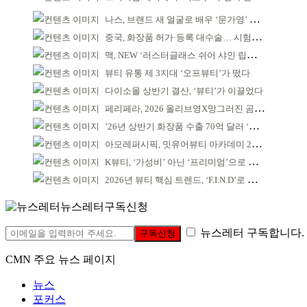
나스, 브랜드 새 얼굴로 배우 ‘문가영’ 발탁
중국, 화장품 허가·등록 대수술… 시험자료 공용 허용
맥, NEW ‘러스터글래스 쉬어 샤인 립스틱’ 출시
뷰티 유통 제 3지대 ‘오프뷰티’가 떴다
다이소몰 상반기 결산, ‘뷰티’가 이끌었다
페리페라, 2026 올리브영X망그러진 곰 콜라보
’26년 상반기 화장품 수출 70억 달러 ‘역대 최고’
아모레퍼시픽, 밋유어뷰티 아카데미 2기 발대식
K뷰티, ‘가성비’ 아닌 ‘프리미엄’으로 승부걸어야
2026년 뷰티 핵심 트렌드, ‘F.I.N.D’로 읽는다
뉴스레터구독신청
뉴스레터 구독합니다.
구독신청
CMN 주요 뉴스 페이지
뉴스
포커스