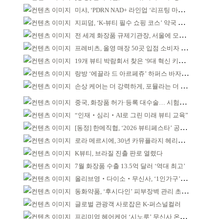
미샤, ‘PDRN NAD+ 라인업 ‘리프팅 마스크’ 출시
지피덤, ‘K-뷰티 필수 쇼핑 코스’ 약국 공략
전 세계 화장품 규제기관장, 서울에 모인다
프레비츠, 올영 매장 50곳 입점 소비자 접점 강화
19개 뷰티 박람회서 찾은 ‘9대 혁신 키워드’
랑방 ‘에끌라 드 아르페쥬’ 하퍼스 바자 화보 공개
손상 케어는 더 강력하게, 포뮬라는 더 산뜻하게!
중국, 화장품 허가·등록 대수술… 시험자료 공용 허용
“인재‧심리‧AI로 그린 미래 뷰티 교육”
[동정] 한메직협, ‘2026 뷰티페스타’ 공동 주최
로라 메르시에, 30년 카뮤플라지 헤리티지 담아
K뷰티, 브라질 진출 판로 열렸다
7월 화장품 수출 13.5억 달러 ‘역대 최고’
올리브영‧다이소‧무신사, ‘1인가구’가 이끈다
동화약품, ‘후시다인’ 피부장벽 관리 초점 ‘리브랜딩’
글로벌 관광객 사로잡은 K-퍼스널컬러
프리미엄 헤어케어 ‘시노루’ 무신사 온라인 입점