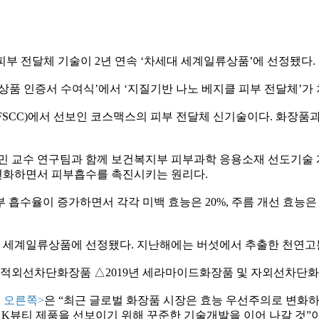
피부 전달체 기술이
2
년 연속
‘
차세대 세계일류상품
’
에 선정됐다
.
상품 인증서 수여식
’
에서
‘
지질기반 나노 베지클 피부 전달체
’
가
FSCC)
에서 선보인 코스맥스의 피부 전달체 신기술이다
.
화장품과
 교수 연구팀과 함께 보건복지부 피부과학 응용소재 선도기술
연화하면서 피부흡수를 촉진시키는 원리다
.
부 흡수율이 증가하면서 각각 미백 효능은
20%,
주름 개선 효능
대 세계일류상품에 선정됐다
.
지난해에는 버섯에서 추출한 천연고
 적외선차단화장품
△
2019
년 세라마이드화장품 및 자외선차단화
 오른쪽
>
은
“
최근 글로벌 화장품 시장은 효능 우선주의로 변화하
한
K
뷰티 제품을 선보이기 위해 꾸준한 기술개발을 이어 나갈 것
”