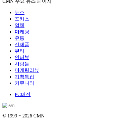
CMN 주요 뉴스 페이지
뉴스
포커스
업체
마케팅
유통
신제품
뷰티
인터뷰
사람들
마케팅리뷰
기획특집
커뮤니티
PC버전
© 1999 ~ 2026 CMN