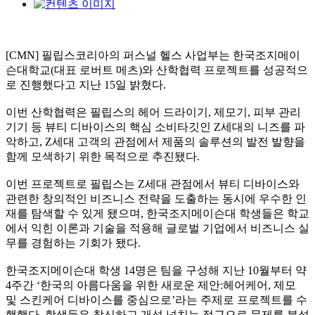
[CMN] 필립스코리아의 퍼스널 헬스 사업부는 한국조지메이
슨대학교
(
대표 로버트 메츠
)
와 산학협력 프로젝트를 성공적으
로 진행했다고 지난
15
일 밝혔다
.
이번 산학협력은 필립스의 헤어 드라이기
,
제모기
,
피부 관리
기기 등 뷰티 디바이스의 핵심 소비타깃인
Z
세대의 니즈를 파
악하고
, Z
세대 고객의 관점에서 제품의 솔루션의 발전 발향을
함께 모색하기 위한 목적으로 추진됐다
.
이번 프로젝트로 필립스는
Z
세대 관점에서 뷰티 디바이스와
관련한 창의적인 비즈니스 전략을 도출하는 동시에 우수한 인
재를 탐색할 수 있게 됐으며
,
한국조지메이슨대 학생들은 학교
에서 익힌 이론과 기술을 적용해 글로벌 기업에서 비즈니스 실
무를 경험하는 기회가 됐다
.
한국조지메이슨대 학생
14
명은 팀을 구성해 지난
10
월부터 약
4
주간
‘
한국의 아름다움을 위한 새로운 제안
:
헤어케어
,
제모
및 스킨케어 디바이스를 중심으로
’
라는 주제로 프로젝트를 수
행했다
.
학생들은 참신하고 개성 넘치는 접근으로 문제를 분석