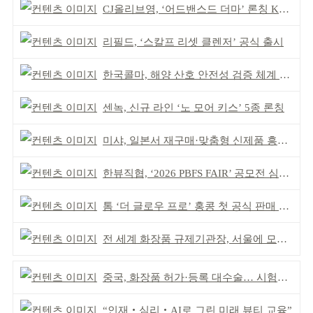
CJ올리브영, ‘어드밴스드 더마’ 론칭 K더마 육성 박차
리필드, ‘스칼프 리셋 클렌저’ 공식 출시
한국콜마, 해양 산호 안전성 검증 체계 구축
센녹, 신규 라인 ‘노 모어 키스’ 5종 론칭
미샤, 일본서 재구매·맞춤형 신제품 흥행 ‘쌍끌이’
한뷰직협, ‘2026 PBFS FAIR’ 공모전 심사 성료
톰 ‘더 글로우 프로’ 홍콩 첫 공식 판매 완판
전 세계 화장품 규제기관장, 서울에 모인다
중국, 화장품 허가·등록 대수술… 시험자료 공용 허용
“인재‧심리‧AI로 그린 미래 뷰티 교육”