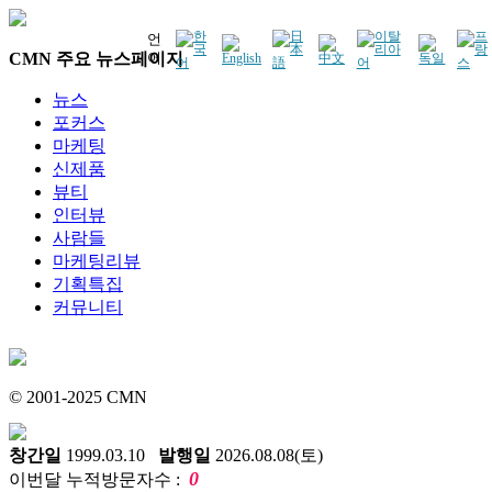
언
CMN 주요 뉴스페이지
어
뉴스
포커스
마케팅
신제품
뷰티
인터뷰
사람들
마케팅리뷰
기획특집
커뮤니티
© 2001-2025 CMN
창간일
1999.03.10
발행일
2026.08.08(토)
0
이번달 누적방문자수 :