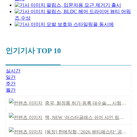
필립스, 입문자용 모근 제거기 출시
필립스, BLDC 헤어 드라이어 뷰티 어워
즈 수상
모발 보호와 스타일링을 동시에
인기기사 TOP 10
실시간
일간
주간
월간
중국, 화장품 허가·등록 대수술… 시험자료 공용 허용
맥, NEW ‘러스터글래스 쉬어 샤인 립스틱’ 출시
[동정] 한메직협, ‘2026 뷰티페스타’ 공동 주최