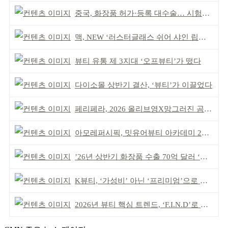
중국, 화장품 허가·등록 대수술… 시험자료 공용 허용
맥, NEW ‘러스터글래스 쉬어 샤인 립스틱’ 출시
뷰티 유통 제 3지대 ‘오프뷰티’가 떴다
다이소몰 상반기 결산, ‘뷰티’가 이끌었다
페리페라, 2026 올리브영X망그러진 곰 콜라보
아모레퍼시픽, 밋유어뷰티 아카데미 2기 발대식
’26년 상반기 화장품 수출 70억 달러 ‘역대 최고’
K뷰티, ‘가성비’ 아닌 ‘프리미엄’으로 승부걸어야
2026년 뷰티 핵심 트렌드, ‘F.I.N.D’로 읽는다