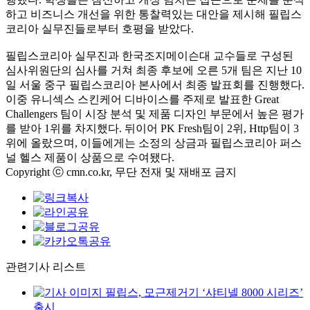
하고 비즈니스 개선을 위한 통찰력있는 대안을 제시해 필립스
코리아 실무진들로부터 호평을 받았다
.
필립스코리아 실무진과 한국조지메이슨대 교수들로 구성된
심사위원단의 심사를 거쳐 최종 후보에 오른
5
개 팀은 지난
10
일 서울 중구 필립스코리아 본사에서 최종 발표회를 진행했다
.
이중 유니섹스 스킨케어 디바이스를 주제로 발표한
Great
Challengers
팀이 시장 분석 및 제품 디자인 부문에서 높은 평가
를 받아
1
위를 차지했다
.
뒤이어
PK Fresh
팀이
2
위
, Http
팀이
3
위에 올랐으며
,
이들에게는 소정의 상금과 필립스코리아 퍼스
널 헬스 제품이 상품으로 수여됐다
.
Copyright ⓒ cmn.co.kr, 무단 전재 및 재배포 금지
관련기사 리스트
필립스, 모근제거기 ‘샤티넬 8000 시리즈’
출시