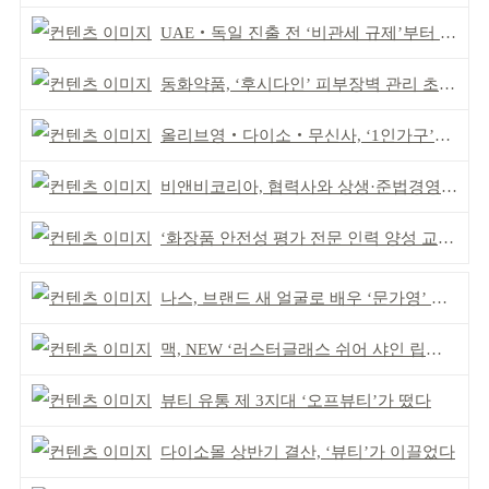
UAE‧독일 진출 전 ‘비관세 규제’부터 챙겨야
동화약품, ‘후시다인’ 피부장벽 관리 초점 ‘리브랜딩’
올리브영‧다이소‧무신사, ‘1인가구’가 이끈다
비앤비코리아, 협력사와 상생·준법경영 선언
‘화장품 안전성 평가 전문 인력 양성 교육’ 실시
나스, 브랜드 새 얼굴로 배우 ‘문가영’ 발탁
맥, NEW ‘러스터글래스 쉬어 샤인 립스틱’ 출시
뷰티 유통 제 3지대 ‘오프뷰티’가 떴다
다이소몰 상반기 결산, ‘뷰티’가 이끌었다