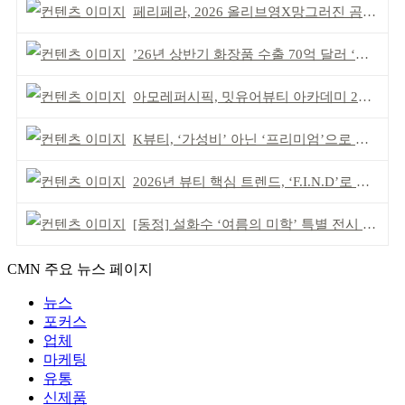
페리페라, 2026 올리브영X망그러진 곰 콜라보
’26년 상반기 화장품 수출 70억 달러 ‘역대 최고’
아모레퍼시픽, 밋유어뷰티 아카데미 2기 발대식
K뷰티, ‘가성비’ 아닌 ‘프리미엄’으로 승부걸어야
2026년 뷰티 핵심 트렌드, ‘F.I.N.D’로 읽는다
[동정] 설화수 ‘여름의 미학’ 특별 전시 개최
CMN 주요 뉴스 페이지
뉴스
포커스
업체
마케팅
유통
신제품