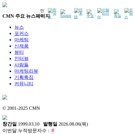
언
CMN 주요 뉴스페이지
어
뉴스
포커스
마케팅
신제품
뷰티
인터뷰
사람들
마케팅리뷰
기획특집
커뮤니티
© 2001-2025 CMN
창간일
1999.03.10
발행일
2026.08.06(목)
0
이번달 누적방문자수 :