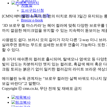
오피니언
자료실
도서구입신청
세미나 참가 신청
[CMN]
메이블린 뉴욕이 한 번의 터치로 최대
3
일간 유지되는 
Breeze e-book
‘3D
브로우 젤 마스카라
’
는 헤어 컬러에 맞춰 다양한 브로우를
까지 깔끔한 메이크업을 유지할 수 있는 지속력이 돋보이는 제
사용법도 쉽다
.
브러시 모의 길이가 각각 다른
‘2-way
미니 브러
살려주면 원하는 무드로 섬세한 브로우 연출이 가능하다
.
또한 
할 수 있다
.
총
3
가지 애쉬톤의 컬러로 출시되며
,
탈색모나 염색모 등 다양한
빛이 감도는 차분하지만 엣지 있는 컬러로
,
흑갈색 헤어 혹은 
크림 토피는 붉은기 없이 밀키한 컬러감의 라이트 브라운 색상
메이블린 뉴욕 관계자는
“
브로우 컬러만 살짝 바꿔도 티나지 
보길 바란다
”
고 말했다
.
Copyright ⓒ cmn.co.kr, 무단 전재 및 재배포 금지