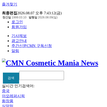
즐겨찾기
최종편집
2026.08.07 오후 7:43:12(금)
창간일
1999.03.10
발행일
2026.08.09(일)
로그인
회원가입
기사제보
광고안내
주간신문CMN 구독신청
알림
검색
검색
실시간 인기검색어:
중국
아모레퍼시픽
화장품
식약처