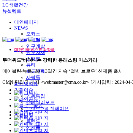
LG생활건강
뉴셀렉트
메인페이지
NEWS
포커스
마케팅
연구개발
대한민국 베스트 화장품
원부자재
인터뷰
무더위도 버텨내는 강력한 롱래스팅 마스카라
뷰티
메이블린 뉴욕, 최대 3일간 지속 ‘철벽 브로우’ 신제품 출시
보도자료
사람들
CMN 편집국 기자 <webmaster@cmn.co.kr>
[기사입력 : 2024-04-3
마케팅리뷰
기획이슈
기획특집
스페셜리포트
브랜드프리젠테이션
커뮤니티
트렌드
신제품