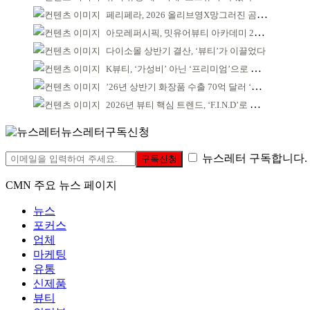
페리페라, 2026 올리브영X망그러진 곰 콜라보
아모레퍼시픽, 밋유어뷰티 아카데미 2기 발대식
다이소몰 상반기 결산, ‘뷰티’가 이끌었다
K뷰티, ‘가성비’ 아닌 ‘프리미엄’으로 승부걸어야
’26년 상반기 화장품 수출 70억 달러 ‘역대 최고’
2026년 뷰티 핵심 트렌드, ‘F.I.N.D’로 읽는다
뉴스레터구독신청
뉴스레터 구독합니다.
구독신청
CMN 주요 뉴스 페이지
뉴스
포커스
업체
마케팅
유통
신제품
뷰티