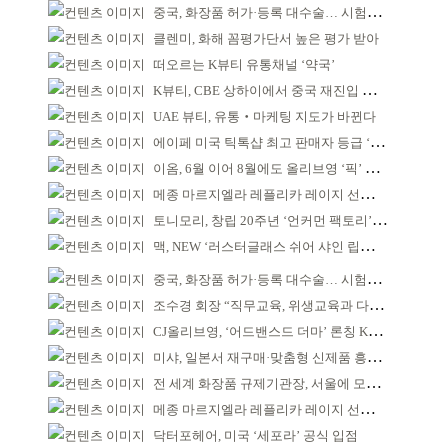
중국, 화장품 허가·등록 대수술… 시험자료 공용 허용
클렌미, 화해 꼼평가단서 높은 평가 받아
떠오르는 K뷰티 유통채널 ‘약국’
K뷰티, CBE 상하이에서 중국 재진입 기회 모색
UAE 뷰티, 유통‧마케팅 지도가 바뀐다
에이페 미국 틱톡샵 최고 판매자 등급 ‘Tier 5’ 달성
이옴, 6월 이어 8월에도 올리브영 ‘픽’ 선정
메종 마르지엘라 레플리카 레이지 선데이 모닝 디퓨저
토니모리, 창립 20주년 ‘언커먼 팩토리’ 팝업 성료
맥, NEW ‘러스터글래스 쉬어 샤인 립스틱’ 출시
중국, 화장품 허가·등록 대수술… 시험자료 공용 허용
조수경 회장 “직무교육, 위생교육과 다르다”
CJ올리브영, ‘어드밴스드 더마’ 론칭 K더마 육성 박차
미샤, 일본서 재구매·맞춤형 신제품 흥행 ‘쌍끌이’
전 세계 화장품 규제기관장, 서울에 모인다
메종 마르지엘라 레플리카 레이지 선데이 모닝 디퓨저
닥터포헤어, 미국 ‘세포라’ 공식 입점