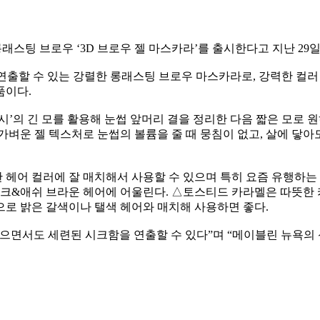
롱래스팅 브로우
‘3D
브로우 젤 마스카라
’
를 출시한다고 지난
29
일
 연출할 수 있는 강렬한 롱래스팅 브로우 마스카라로
,
강력한 컬러
품이다
.
시
’
의 긴 모를 활용해 눈썹 앞머리 결을 정리한 다음 짧은 모로
가벼운 젤 텍스처로 눈썹의 볼륨을 줄 때 뭉침이 없고
,
살에 닿아
 헤어 컬러에 잘 매치해서 사용할 수 있으며 특히 요즘 유행하
다크
&
애쉬 브라운 헤어에 어울린다
.
△
토스티드 카라멜은 따뜻한 
으로 밝은 갈색이나 탤색 헤어와 매치해 사용하면 좋다
.
않으면서도 세련된 시크함을 연출할 수 있다
”
며
“
메이블린 뉴욕의