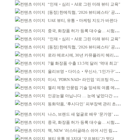
“인재‧심리‧AI로 그린 미래 뷰티 교육”
[동정] 한메직협, ‘2026 뷰티페스타’ 공동 주최
UAE 뷰티, 유통‧마케팅 지도가 바뀐다
중국, 화장품 허가·등록 대수술… 시험자료 공용 허용
“인재‧심리‧AI로 그린 미래 뷰티 교육”
[동정] 한메직협, ‘2026 뷰티페스타’ 공동 주최
로라 메르시에, 30년 카뮤플라지 헤리티지 담아
7월 화장품 수출 13.5억 달러 ‘역대 최고’
올리브영‧다이소‧무신사, ‘1인가구’가 이끈다
미샤, ‘PDRN NAD+ 라인업 ‘리프팅 마스크’ 출시
젤리 제형·안묻립 기술 앞세워 여름 메이크업 시장 공략
인공눈물 아닙니다 … 눈에 넣었다간 각막 손상
동화약품, ‘후시다인’ 피부장벽 관리 초점 ‘리브랜딩’
나스, 브랜드 새 얼굴로 배우 ‘문가영’ 발탁
중국, 화장품 허가·등록 대수술… 시험자료 공용 허용
맥, NEW ‘러스터글래스 쉬어 샤인 립스틱’ 출시
뷰티 유통 제 3지대 ‘오프뷰티’가 떴다