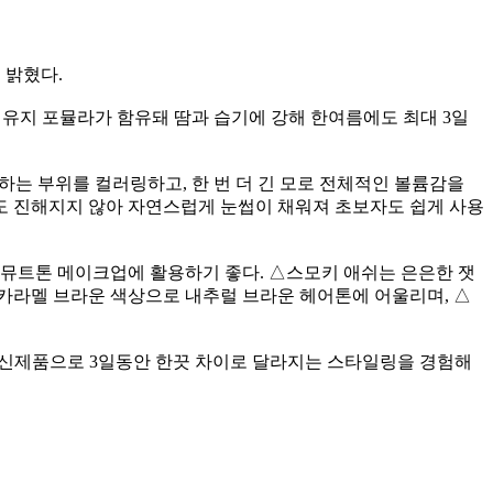
 밝혔다
.
 유지 포뮬라가 함유돼 땀과 습기에 강해 한여름에도 최대
3
일
 원하는 부위를 컬러링하고
,
한 번 더 긴 모로 전체적인 볼륨감을
도 진해지지 않아 자연스럽게 눈썹이 채워져 초보자도 쉽게 사용
는 뮤트톤 메이크업에 활용하기 좋다
.
△
스모키 애쉬는 은은한 잿
카라멜 브라운 색상으로 내추럴 브라운 헤어톤에 어울리며
,
△
 신제품으로
3
일동안 한끗 차이로 달라지는 스타일링을 경험해